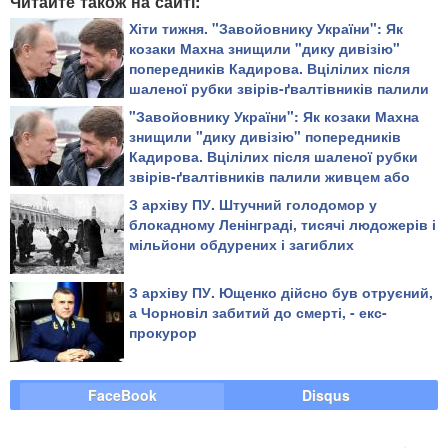
Читайте також на сайті:
Хіти тижня. "Завойовнику України": Як
козаки Махна знищили "дику дивізію"
попередників Кадирова. Вцілілих після
шаленої рубки звірів-ґвалтівників палили
живцем або повільно рубали на дрібні
"Завойовнику України": Як козаки Махна
шматки
знищили "дику дивізію" попередників
Кадирова. Вцілілих після шаленої рубки
звірів-ґвалтівників палили живцем або
повільно рубали на дрібні шматки
З архіву ПУ. Штучний голодомор у
блокадному Ленінграді, тисячі людожерів і
мільйони обдурених і загиблих
З архіву ПУ. Ющенко дійсно був отруєний,
а Чорновіл забитий до смерті, - екс-
прокурор
FaceBook
Disqus