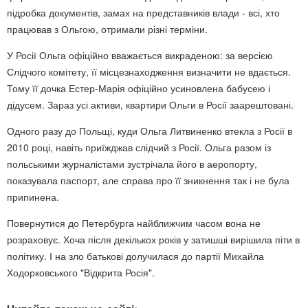
підробка документів, замах на представників влади - всі, хто
працював з Ольгою, отримали різні терміни.
У Росії Ольга офіційно вважається викраденою: за версією
Слідчого комітету, її місцезнаходження визначити не вдається.
Тому її дочка Естер-Марія офіційно усиновлена бабусею і
дідусем. Зараз усі активи, квартири Ольги в Росії заарештовані.
Одного разу до Польщі, куди Ольга Литвиненко втекла з Росії в
2010 році, навіть приїжджав слідчий з Росії. Ольга разом із
польськими журналістами зустрічала його в аеропорту,
показувала паспорт, але справа про її зникнення так і не була
припинена.
Повернутися до Петербурга найближчим часом вона не
розраховує. Хоча після декількох років у затишші вирішила піти в
політику. І на зло батькові долучилася до партії Михайла
Ходорковського "Відкрита Росія".