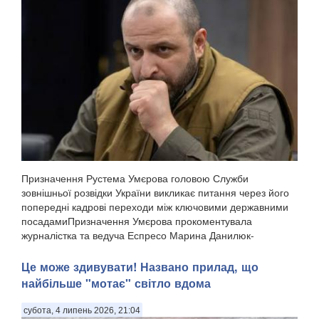
Призначення Рустема Умєрова головою Служби
зовнішньої розвідки України викликає питання через його
попередні кадрові переходи між ключовими державними
посадамиПризначення Умєрова прокоментувала
журналістка та ведуча Еспресо Марина Данилюк-
Ярмолаєва у п...
Це може здивувати! Названо прилад, що
найбільше "мотає" світло вдома
субота, 4 липень 2026, 21:04