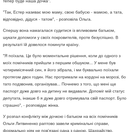
тепер буде наша дочка".
"Так, Естер називає мою маму, свою бабусю - мамою, а тата,
відповідно, дідуся - татом", - розповіла Ольга.
Спершу вона намагалася судитися із впливовим батьком,
шукати допомоги у своїх покровителів, проте безуспішно. В
результаті їй довелося покинути країну.
"Я поїхала. Це було моментальне рішення, коли до одного з
моїх помічників прийшли з першим обшуком... У мене був
чотиримісячний син, я його зібрала, і ми буквально поїхали
протягом двох годин. Нас протримали на кордоні на морозі, бо
тато подзвонив, організував... Почнемо з того, що мені ще
паспорт дуже довго на дитину не видавали. Допоміг мій статус
депутата, інакше б я дуже довго отримувала свій паспорт. Було
страшно", - розповідає жінка.
У розпал конфлікту між дочкою і батьком на всіх помічників
Ольги Литвиненко раптово завели кримінальні справи,
формально ніяк не пов'язані одна з одною. Шахрайство,