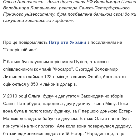
​Ольга Литвиненко - дочка друга глави РФ Володимира Путіна
Володимира Литвиненка, ректора Санкт-Петербурзького
Гірничого університету, була позбавлена ​​батьком своєї дочки
і змушена ховатися за кордоном.
Про це повідомляють
Патріоти України
з посиланням на
"Теперішній час".
Її батько був науковим керівником Путіна, а також є
співвласником компанії "Фосагро". Сьогодні Володимир
Литвиненко займає 122-е місце в списку Форбс, його статок
оцінюється у 850 мільйонів доларів.
У 2010 році Ольга, будучи депутатом Законодавчих зборів
Санкт-Петербурга, народила другу дитину - сина Мішу. Поки
вона була в пологовому будинку, за її першою донькою Естер-
Марією доглядали бабуся з дідусем. Батько Ольги навіть був
присутній на тих пологах. Але коли вона повернулася додому,
батьки відмовилися віддавати їй Естер. "Народиш ще, а це