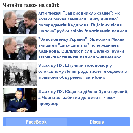
Читайте також на сайті:
Хіти тижня. "Завойовнику України": Як
козаки Махна знищили "дику дивізію"
попередників Кадирова. Вцілілих після
шаленої рубки звірів-ґвалтівників палили
живцем або повільно рубали на дрібні
"Завойовнику України": Як козаки Махна
шматки
знищили "дику дивізію" попередників
Кадирова. Вцілілих після шаленої рубки
звірів-ґвалтівників палили живцем або
повільно рубали на дрібні шматки
З архіву ПУ. Штучний голодомор у
блокадному Ленінграді, тисячі людожерів і
мільйони обдурених і загиблих
З архіву ПУ. Ющенко дійсно був отруєний,
а Чорновіл забитий до смерті, - екс-
прокурор
FaceBook
Disqus