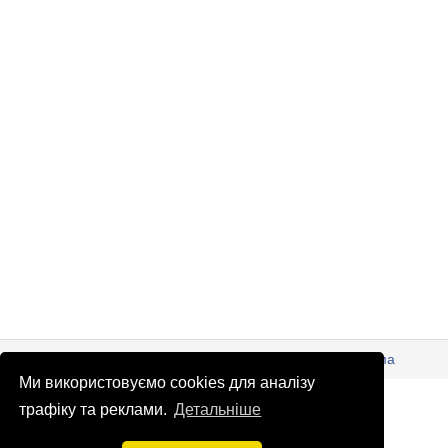
© Патріоти України 2026
Правова інформація
Реклама
Ми використовуємо cookies для аналізу
info
@
patrioty.org.ua
трафіку та реклами.
Детальніше