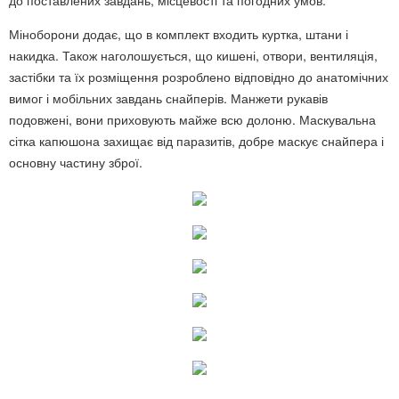
до поставлених завдань, місцевості та погодних умов.
Міноборони додає, що в комплект входить куртка, штани і
накидка. Також наголошується, що кишені, отвори, вентиляція,
застібки та їх розміщення розроблено відповідно до анатомічних
вимог і мобільних завдань снайперів. Манжети рукавів
подовжені, вони приховують майже всю долоню. Маскувальна
сітка капюшона захищає від паразитів, добре маскує снайпера і
основну частину зброї.