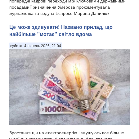
попередні кадрові переходи між ключовими державними
посадамиПризначення Умєрова прокоментувала
журналістка та ведуча Еспресо Марина Данилюк-
Ярмолаєва у п...
Це може здивувати! Названо прилад, що
найбільше "мотає" світло вдома
субота, 4 липень 2026, 21:04
Зростання цін на електроенергію і змушують все більше
українців скорочувати її споживання. Але, вважати