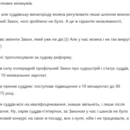
ткових мінімумів.
о, але суддівську винагороду можна регулювати лише шляхом внесе
ий Закон, чого зроблено не було. А це ж гарантія незалежності,
о змінити Закон, який уже не діє:))) Але у нас можна і не так викрут
)
чі: проголосували за судову реформу.
в силу попередній профільний Закон про судоустрій і статус суддів,
 10 мінімальних зарплат.
 пряник суддям: поступове підвищення з 10 мінзарплат до 30
!!) році.
я суддів-всіх на кваліфоцінювання, інакше звільнять, і лише після
тня. Ну, окрім суддів-п'ятирічок, за Законом у нас і шансів не було
овий конкурс на свою ж посаду, все з нуля, ніби і не працювали, а