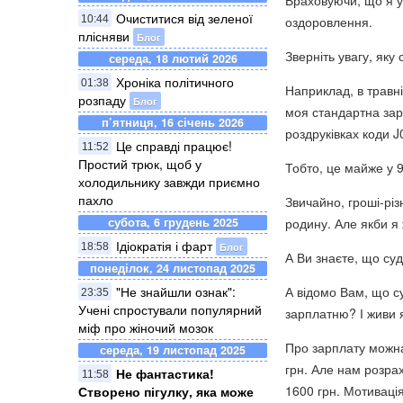
Враховуючи, що я у 
Очиститися від зеленої
10:44
оздоровлення.
плісняви
Блог
Зверніть увагу, яку
середа, 18 лютий 2026
Хроніка політичного
01:38
Наприклад, в травні
розпаду
Блог
моя стандартна зар
п’ятниця, 16 січень 2026
роздруківках коди J0
Це справді працює!
11:52
Простий трюк, щоб у
Тобто, це майже у 9
холодильнику завжди приємно
пахло
Звичайно, гроші-різ
субота, 6 грудень 2025
родину. Але якби я 
Ідіократія і фарт
Блог
18:58
А Ви знаєте, що су
понеділок, 24 листопад 2025
"Не знайшли ознак":
А відомо Вам, що 
23:35
Учені спростували популярний
зарплатню? І живи 
міф про жіночий мозок
Про зарплату можна
середа, 19 листопад 2025
грн. Але нам розрах
Не фантастика!
11:58
1600 грн. Мотиваці
Створено пігулку, яка може