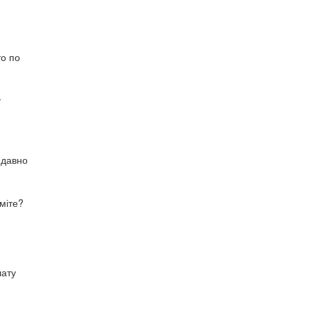
то по
у
 давно
уміте?
лату