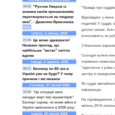
"Рустем Умєров із
09:55
"Правда про суддівс
кожним своїм призначенням
перетворюється на людину-
Відповідаю: у мене 
мем", - Данилюк-Ярмолаєва
податків) У суддів,
Блог
доплат немає. Але су
субота, 4 липень 2026
інтенсивність чи ро
Це може здивувати!
21:04
Названо прилад, що
З блактиних екранів
найбільше "мотає" світло
Сьогодні колеги мен
вдома
порівняно невисока 
середа, 6 травень 2026
"зарплатня з усіма
Бензину по 60 грн в
08:21
Україні уже не буде? У чому
центру в середньому
причина і які нюанси
Як суддя звичайног
п’ятниця, 27 лютий 2026
інформація.
"Ця ситуація мені
23:40
нагадує жарт про мушкетерів":
На підтвердження, п
Експерт оцінив, чи може війна в
квітень 2016-липен
Україні закінчитися в 2026 році
неділя, 22 лютий 2026