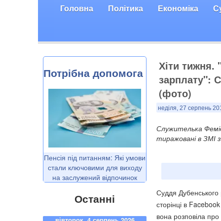
Головна
Політика
Економіка
С
Хіти тижня.
Потрібна допомога
зарплату": 
(фото)
неділя, 27 серпень 20
Служителька Фемід
тиражовані в ЗМІ з
Пенсія під питанням: Які умови
стали ключовими для виходу
на заслужений відпочинок
Суддя Дубенського 
Останні
сторінці в Facebook
вона розповіла про
вівторок, 4 серпень 2026