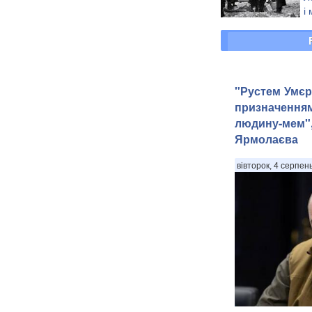
і
з
"Рустем Умєр
призначення
людину-мем",
Ярмолаєва
вівторок, 4 серпен