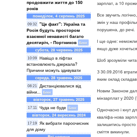
продовжити життя до 150
зарплат, а 10 прожи
років
Все звучить логічн
понеділок, 4 серпень 2025
змін у наш профільн
"Це факт": Україна та
09:32
порушена, до речі.
Росія будуть простором
взаємної ненависті багато
І ще одне: неможлив
десятиріч, - Портников
Блог
якщо дуже хочеться
субота, 28 червень 2025
Навіщо в ліфтах
10:09
Шоб зрозуміли чита
встановлюють дзеркала?
Причини можуть здивувати
З 30.09.2016 втрати
середа, 28 травень 2025
яким оклад складав
Дистанціювалися від
08:21
Новим Законом дали
війни...
Блог
мінзарплат у 2020 (!
вівторок, 27 травень 2025
Чуда не буде
Блог
17:11
Одночасно і кнут дл
вівторок, 24 вересень 2024
кваліфа-нова зарпла
Як вибрати пароочисник
17:19
залишитись-просто н
для дому
сміття викинули.
Всі новини