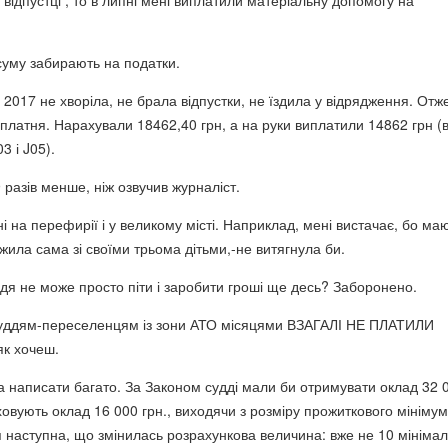
відпустці , то в липні мені виплатили матеріальну допомогу на
 суму забирають на податки.
 2017 не хворіла, не брала відпустки, не їздила у відрядження. Отж
платня. Нарахували 18462,40 грн, а на руки виплатили 14862 грн (
3 і J05).
 разів менше, ніж озвучив журналіст.
ні на перефирії і у великому місті. Наприклад, мені вистачає, бо ма
жила сама зі своїми трьома дітьми,-не витягнула би.
ддя не може просто піти і заробити гроші ще десь? Заборонено.
суддям-переселенцям із зони АТО місяцями ВЗАГАЛІ НЕ ПЛАТИЛИ
як хочеш.
 написати багато. За Законом судді мали би отримувати оклад 32 
овують оклад 16 000 грн., виходячи з розміру прожиткового мінімум
я наступна, що змінилась розрахункова величина: вже не 10 мініма