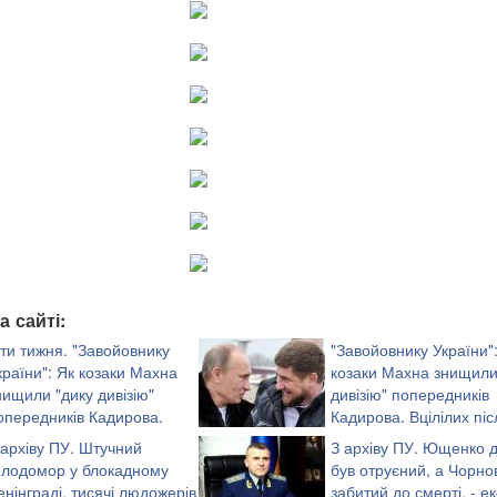
а сайті:
іти тижня. "Завойовнику
"Завойовнику України"
країни": Як козаки Махна
козаки Махна знищили
нищили "дику дивізію"
дивізію" попередників
опередників Кадирова.
Кадирова. Вцілілих піс
цілілих після шаленої
шаленої рубки звірів-
 архіву ПУ. Штучний
З архіву ПУ. Ющенко д
вників палили живцем або
ґвалтівників палили живцем або повільн
олодомор у блокадному
був отруєний, а Чорно
 дрібні шматки
рубали на дрібні шматки
енінграді, тисячі людожерів
забитий до смерті, - ек