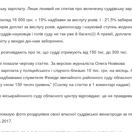
ьку зарплату. Лише лінивий не спитав про величезну суддівську зар
оклад 16 000 грн. + 15% надбавки за вислугу років. І - 21,5% забир
 окрім доплат за вислугу років, адмінпосаду і науковий ступінь жодни
ддів-науковців і голів суду не так уже й багато))) А премії, доплати
боту у вихідні дні-нам заборонені.
 розповідають про те, що судді отримують від 150 тис. до 300 тис.
і показли чергову статтю. За версією журналіста Олега Новікова
зарплата у поліцейського і слідчого-близько 10 тис. грн. на місяць. 
 надбавками служителя Феміди звичайного районного суду обласног
 сягає 130 тисяч гривень" (Ссилку на статтю в 1 коментарі надам).
о міськрайонного суду обласного центру відповідаю: це не правдива
оказую фото роздруківок своєї власної суддівськоі винагороди за п
ь 2017.