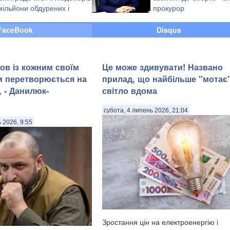
 мільйони обдурених і
прокурор
агиблих
FaceBook
Disqus
ов із кожним своїм
Це може здивувати! Названо
м перетворюється на
прилад, що найбільше "мотає
 - Данилюк-
світло вдома
субота, 4 липень 2026, 21:04
ь 2026, 9:55
Зростання цін на електроенергію і