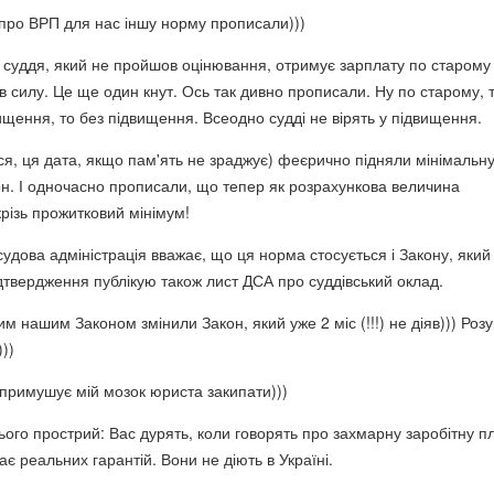
 про ВРП для нас іншу норму прописали)))
о суддя, який не пройшов оцінювання, отримує зарплату по старому
в силу. Це ще один кнут. Ось так дивно прописали. Ну по старому, 
ищення, то без підвищення. Всеодно судді не вірять у підвищення.
ься, ця дата, якщо пам'ять не зраджує) феєрично підняли мінімальн
рн. І одночасно прописали, що тепер як розрахункова величина
різь прожитковий мінімум!
удова адміністрація вважає, що ця норма стосується і Закону, який
ідтвердження публікую також лист ДСА про суддівський оклад.
м нашим Законом змінили Закон, який уже 2 міс (!!!) не діяв))) Роз
))
 примушує мій мозок юриста закипати)))
ього прострий: Вас дурять, коли говорять про захмарну заробітну п
має реальних гарантій. Вони не діють в Україні.