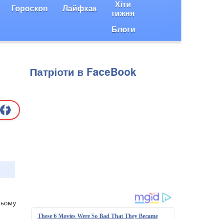
Хіти
Гороскоп
Лайфхак
тижня
Блоги
Патріоти в FaceBook
ньому
These 6 Movies Were So Bad That They Became