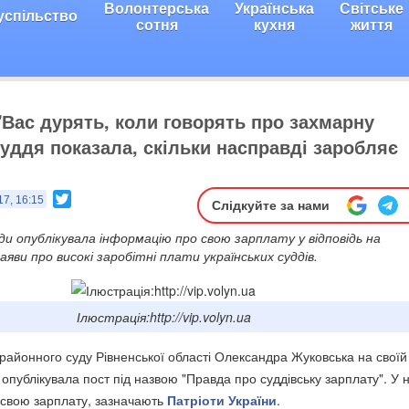
Волонтерська
Українська
Світське
успільство
сотня
кухня
життя
 "Вас дурять, коли говорять про захмарну
Суддя показала, скільки насправді заробляє
Twitter
17, 16:15
Слідкуйте за нами
и опублікувала інформацію про свою зарплату у відповідь на
аяви про високі заробітні плати українських суддів.
Ілюстрація:http://vip.volyn.ua
районного суду Рівненської області Олександра Жуковська на своїй
 опублікувала пост під назвою "Правда про суддівську зарплату". У 
 свою зарплату, зазначають
Патріоти України
.