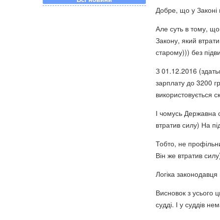
Добре, що у Законі
Але суть в тому, щ
Закону, який втрати
старому))) без підв
З 01.12.2016 (здат
зарплату до 3200 г
використовується ск
І чомусь Державна с
втратив силу) На п
Тобто, не профільни
Він же втратив силу)
Логіка законодавця
Висновок з усього ц
судді. І у суддів не