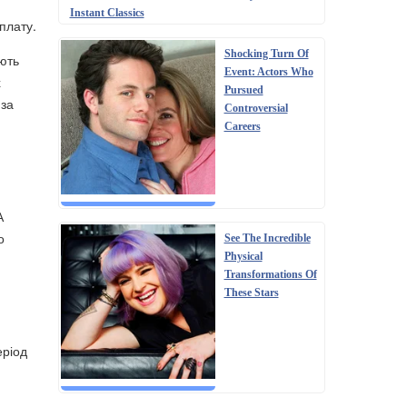
Instant Classics
плату.
Shocking Turn Of
ають
Event: Actors Who
х
Pursued
 за
Controversial
Careers
А
о
See The Incredible
Physical
Transformations Of
These Stars
еріод