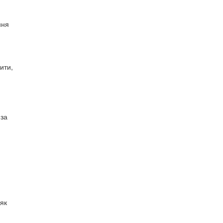
ння
ити,
 за
 як