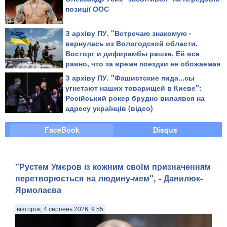
позиції ООС
З архіву ПУ. "Встречаю знакомую -
вернулась из Вологодской области.
Восторг и дифирамбы рашке. Ей все
равно, что за время поездки ее обожаемая
страна убила десяток ребят в той стране,
З архіву ПУ. "Фашистские пида...сы
где она живет", - блогер
угнетают наших товарищей в Киеве":
Російський рокер брудно вилаявся на
адресу українців (відео)
FaceBook
Disqus
"Рустем Умєров із кожним своїм призначенням
перетворюється на людину-мем", - Данилюк-
Ярмолаєва
вівторок, 4 серпень 2026, 9:55