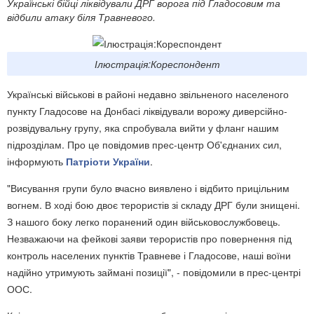
Українські бійці ліквідували ДРГ ворога під Гладосовим та
відбили атаку біля Травневого.
Ілюстрація:Кореспондент
Українські військові в районі недавно звільненого населеного
пункту Гладосове на Донбасі ліквідували ворожу диверсійно-
розвідувальну групу, яка спробувала вийти у фланг нашим
підрозділам. Про це повідомив прес-центр Об'єднаних сил,
інформують
Патріоти України
.
"Висування групи було вчасно виявлено і відбито прицільним
вогнем. В ході бою двоє терористів зі складу ДРГ були знищені.
З нашого боку легко поранений один військовослужбовець.
Незважаючи на фейкові заяви терористів про повернення під
контроль населених пунктів Травневе і Гладосове, наші воїни
надійно утримують займані позиції", - повідомили в прес-центрі
ООС.