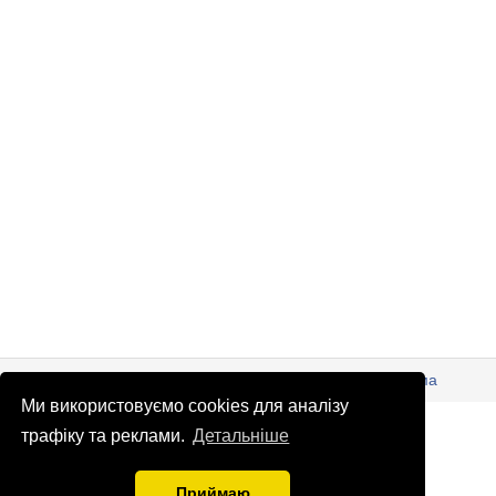
© Патріоти України 2026
Правова інформація
Реклама
Ми використовуємо cookies для аналізу
info
@
patrioty.org.ua
трафіку та реклами.
Детальніше
Приймаю