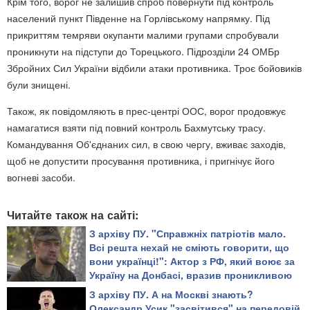
Крім того, ворог не залишив спроб повернути під контроль
населений пункт Південне на Горлівському напрямку. Під
прикриттям темряви окупанти малими групами спробували
проникнути на підступи до Торецького. Підрозділи 24 ОМБр
Збройних Сил України відбили атаки противника. Троє бойовиків
були знищені.
Також, як повідомляють в прес-центрі ООС, ворог продовжує
намагатися взяти під повний контроль Бахмутську трасу.
Командування Об'єднаних сил, в свою чергу, вживає заходів,
щоб не допустити просування противника, і пригнічує його
вогневі засоби.
Читайте також на сайті:
З архіву ПУ. "Справжніх патріотів мало.
Всі решта нехай не сміють говорити, що
вони українці!": Актор з РФ, який воює за
Україну на Донбасі, вразив проникливою
промовою
З архіву ПУ. А на Москві знають?
Олександр Усик "засвітився" на передовій