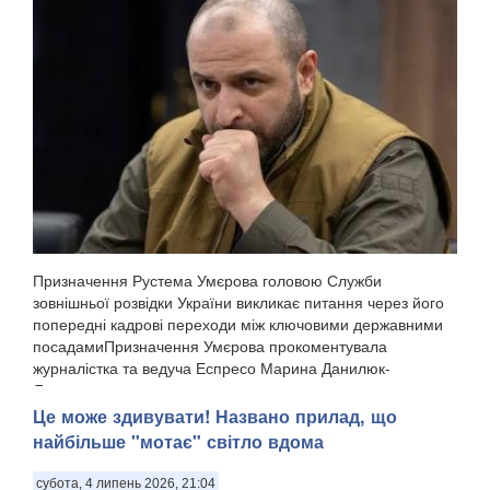
Призначення Рустема Умєрова головою Служби
зовнішньої розвідки України викликає питання через його
попередні кадрові переходи між ключовими державними
посадамиПризначення Умєрова прокоментувала
журналістка та ведуча Еспресо Марина Данилюк-
Ярмолаєва у п...
Це може здивувати! Названо прилад, що
найбільше "мотає" світло вдома
субота, 4 липень 2026, 21:04