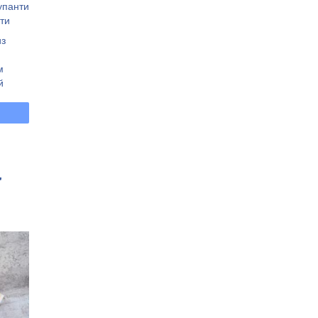
купанти
ти
из
м
й
"