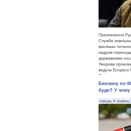
Призначення Ру
Служби зовнішнь
викликає питанн
кадрові переход
державними по
Умєрова прокоме
ведуча Еспресо
Ярмолаєва у п...
Бензину по 60
буде? У чому
середа, 6 травень 