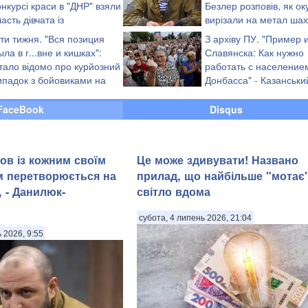
онкурсі краси в "ДНР" взяли
Безлер розповів, як о
часть дівчата із
вирізали на метал шах
ідконтрольної території
ОРДО
іти тижня. "Вся позиция
З архіву ПУ. "Пример 
ыла в г...вне и кишках":
Славянска: Как нужно
тало відомо про курйозний
работать с население
ипадок з бойовиками на
Донбасса" - Казанськи
онбасі
(відео)
FaceBook
Disqus
ов із кожним своїм
Це може здивувати! Названо
м перетворюється на
прилад, що найбільше "мотає
 - Данилюк-
світло вдома
субота, 4 липень 2026, 21:04
ь 2026, 9:55