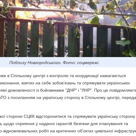
Поблизу Новгородського. Фото: соцмережі.
ники в Спільному центрі з контролю та координації намагаються
виконання, взятих на себе зобов’язань та спрямувати українських
рямі домовленості із бойовиками "ДНР" і "ЛНР". Про це повідомляют
АТО з посиланням на українську сторону в Спільному центрі, перед
кої сторони СЦКК відсторонитися та спрямувати українську сторон
ь щодо сприяння у наданні гарантій безпеки для планування та
-відновлювальних робіт на критичних об’єктах цивільної інфрастру