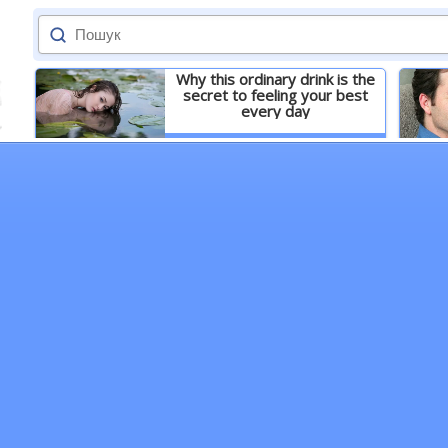
Why this ordinary drink is the
secret to feeling your best
every day
Детальніше