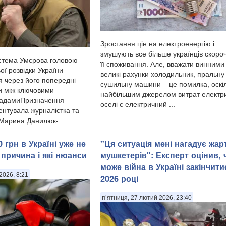
Зростання цін на електроенергію і
змушують все більше українців скоро
стема Умєрова головою
її споживання. Але, вважати винними
ої розвідки України
великі рахунки холодильник, пральну
я через його попередні
сушильну машини – це помилка, оскі
и між ключовими
найбільшим джерелом витрат електри
садамиПризначення
оселі є електричний ...
нтувала журналістка та
 Марина Данилюк-
 грн в Україні уже не
"Ця ситуація мені нагадує жар
 причина і які нюанси
мушкетерів": Експерт оцінив, 
може війна в Україні закінчити
2026, 8:21
2026 році
п’ятниця, 27 лютий 2026, 23:40