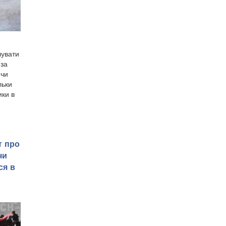
чувати
 за
 чи
льки
ки в
т про
чи
ся в