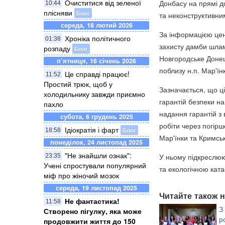
Очиститися від зеленої
Донбасу на прямі д
10:44
плісняви
Блог
та неконструктивним
середа, 18 лютий 2026
За інформацією цен
Хроніка політичного
01:38
захисту дамби шлам
розпаду
Блог
Новгородське Донець
п’ятниця, 16 січень 2026
поблизу н.п. Мар'їн
Це справді працює!
11:52
Простий трюк, щоб у
Зазначається, що ці
холодильнику завжди приємно
гарантій безпеки н
пахло
надання гарантій з
субота, 6 грудень 2025
робіти через погірш
Ідіократія і фарт
Блог
18:58
Мар'їнки та Кримськ
понеділок, 24 листопад 2025
"Не знайшли ознак":
У ньому підкреслюю
23:35
Учені спростували популярний
та екологічною кат
міф про жіночий мозок
середа, 19 листопад 2025
Читайте також н
Не фантастика!
11:58
З
Створено пігулку, яка може
р
продовжити життя до 150