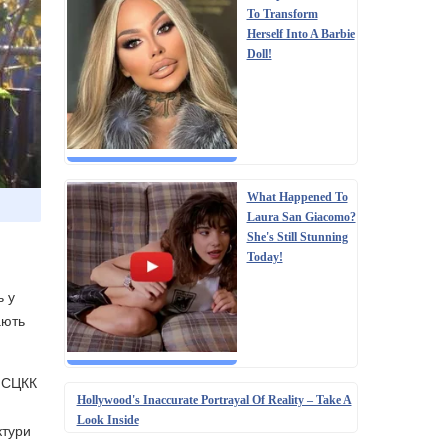
To Transform
Herself Into A Barbie
Doll!
What Happened To
Laura San Giacomo?
She's Still Stunning
Today!
ь у
ають
у СЦКК
Hollywood's Inaccurate Portrayal Of Reality – Take A
Look Inside
ктури