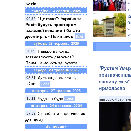
к
років
у
понеділок, 4 серпень 2025
п
Х
"Це факт": Україна та
09:32
б
Росія будуть простором
С
взаємної ненависті багато
в
десятиріч, - Портников
Блог
Д
субота, 28 червень 2025
Навіщо в ліфтах
10:09
встановлюють дзеркала?
Причини можуть здивувати
"Рустем Умєр
середа, 28 травень 2025
призначення
Дистанціювалися від
08:21
людину-мем",
війни...
Блог
Ярмолаєва
вівторок, 27 травень 2025
Чуда не буде
Блог
17:11
вівторок, 4 серпен
вівторок, 24 вересень 2024
Як вибрати пароочисник
17:19
для дому
Всі новини