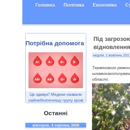
Головна
Політика
Економіка
С
Під загрозо
Потрібна допомога
відновлення
неділя, 1 жовтень 201
Термінового ремон
шламонакопичувача
області.
Це здивує! Медики назвали
найнебезпечнішу групу крові
Останні
вівторок, 4 серпень 2026