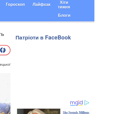
Хіти
Гороскоп
Лайфхак
тижня
Блоги
ть
Патріоти в FaceBook
ецької
She Spends Millions