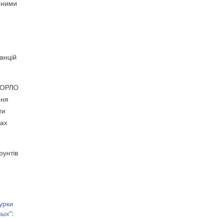
мними
анцій
і ОРЛО
ння
ти
нах
рунтів
урки
ых":