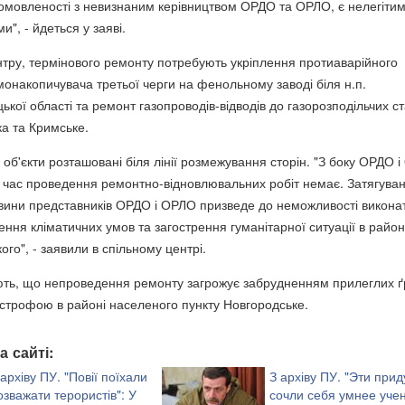
омовленості з невизнаним керівництвом ОРДО та ОРЛО, є нелегіти
и", - йдеться у заяві.
тру, термінового ремонту потребують укріплення протиаварійного
онакопичувача третьої черги на фенольному заводі біля н.п.
кої області та ремонт газопроводів-відводів до газорозподільчих ст
ка та Кримське.
 об'єкти розташовані біля лінії розмежування сторін. "З боку ОРДО 
а час проведення ремонтно-відновлювальних робіт немає. Затягува
 вини представників ОРДО і ОРЛО призведе до неможливості викона
ення кліматичних умов та загострення гуманітарної ситуації в райо
ого", - заявили в спільному центрі.
ть, що непроведення ремонту загрожує забрудненням прилеглих ґ
астрофою в районі населеного пункту Новгородське.
а сайті:
 архіву ПУ. "Повії поїхали
З архіву ПУ. "Эти прид
озважати терористів": У
сочли себя умнее учен