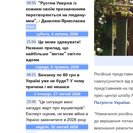
"Рустем Умєров із
09:55
кожним своїм призначенням
перетворюється на людину-
мем", - Данилюк-Ярмолаєва
Блог
субота, 4 липень 2026
Це може здивувати!
21:04
Названо прилад, що
найбільше "мотає" світло
вдома
середа, 6 травень 2026
Російські представ
Бензину по 60 грн в
08:21
Україні уже не буде? У чому
самоусунитися від 
причина і які нюанси
представників на п
п’ятниця, 27 лютий 2026
прес-центрі штабу 
"Ця ситуація мені
Патріоти України
.
23:40
нагадує жарт про мушкетерів":
"Намагання російсь
Експерт оцінив, чи може війна в
Україні закінчитися в 2026 році
до вирішення питан
неділя, 22 лютий 2026
виконання ремонтно