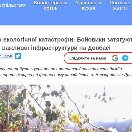
Волонтерська
Українська
Світське
успільство
сотня
кухня
життя
ю екологічної катастрофи: Бойовики затягую
 важливої інфраструктури на Донбасі
Twitter
7, 15:58
Слідкуйте за нами
ту потребують укріплення протиаварійного захисту дамби
 третьої черги на фенольному заводі біля н.п. Новгородське Дон