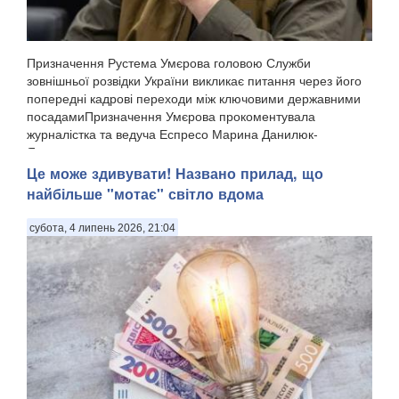
Призначення Рустема Умєрова головою Служби
зовнішньої розвідки України викликає питання через його
попередні кадрові переходи між ключовими державними
посадамиПризначення Умєрова прокоментувала
журналістка та ведуча Еспресо Марина Данилюк-
Ярмолаєва у п...
Це може здивувати! Названо прилад, що
найбільше "мотає" світло вдома
субота, 4 липень 2026, 21:04