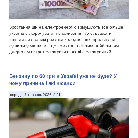
Зростання цін на електроенергію і змушують все більше
українців скорочувати її споживання. Але, вважати
винними за великі рахунки холодильник, пральну чи
сушильну машини – це помилка, оскільки найбільшим
джерелом витрат електрики в оселі є електричний ...
Бензину по 60 грн в Україні уже не буде? У
чому причина і які нюанси
середа, 6 травень 2026, 8:21