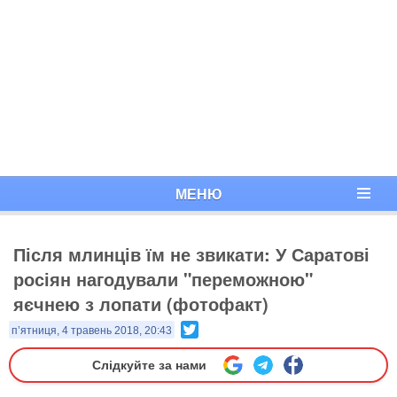
МЕНЮ
Після млинців їм не звикати: У Саратові
росіян нагодували "переможною"
яєчнею з лопати (фотофакт)
Twitter
п’ятниця, 4 травень 2018, 20:43
Слідкуйте за нами