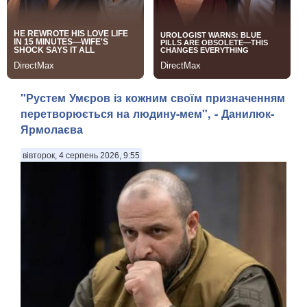
"Рустем Умєров із кожним своїм призначенням
перетворюється на людину-мем", - Данилюк-
Ярмолаєва
вівторок, 4 серпень 2026, 9:55