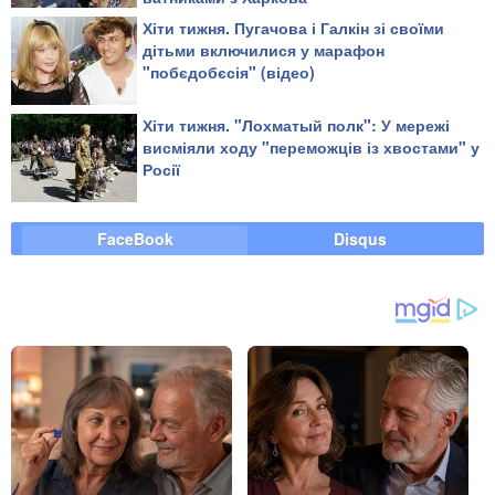
Хіти тижня. Пугачова і Галкін зі своїми
дітьми включилися у марафон
"побєдобєсія" (відео)
Хіти тижня. "Лохматый полк": У мережі
висміяли ходу "переможців із хвостами" у
Росії
FaceBook
Disqus