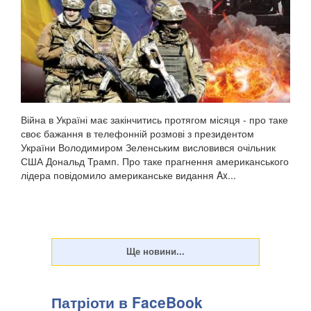
Війна в Україні має закінчитись протягом місяця - про таке
своє бажання в телефонній розмові з президентом
України Володимиром Зеленським висловився очільник
США Дональд Трамп. Про таке прагнення американського
лідера повідомило американське видання Ax...
Патріоти в FaceBook