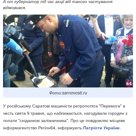
А от губернатор під час акції від такого частування
відмовився.
Фото:sarnovosti.ru
У російському Саратові машиністи ретропотяга "Перемога" в
честь свята 9 травня, що наближається, нагодували городян з
лопати "сніданком залізничника". Про це повідомляє місцеве
інформагентство Регіон64, інформують
Патріоти України
.