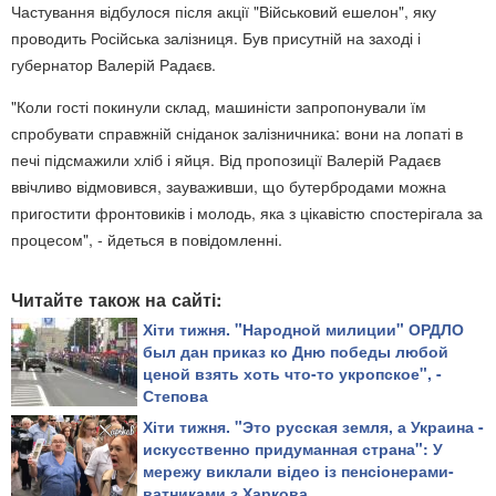
Частування відбулося після акції "Військовий ешелон", яку
проводить Російська залізниця. Був присутній на заході і
губернатор Валерій Радаєв.
"Коли гості покинули склад, машиністи запропонували їм
спробувати справжній сніданок залізничника: вони на лопаті в
печі підсмажили хліб і яйця. Від пропозиції Валерій Радаєв
ввічливо відмовився, зауваживши, що бутербродами можна
пригостити фронтовиків і молодь, яка з цікавістю спостерігала за
процесом", - йдеться в повідомленні.
Читайте також на сайті:
Хіти тижня. "Народной милиции" ОРДЛО
был дан приказ ко Дню победы любой
ценой взять хоть что-то укропское", -
Степова
Хіти тижня. "Это русская земля, а Украина -
искусственно придуманная страна": У
мережу виклали відео із пенсіонерами-
ватниками з Харкова