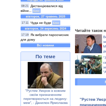
Дистанціювалися від
08:21
війни...
Блог
вівторок, 27 травень 2025
Чуда не буде
Блог
17:11
вівторок, 24 вересень 2024
Читайте також н
Як вибрати пароочисник
17:19
В
для дому
з
Всі новини
М
д
По теме
"
"
с
з
"
С
"Рустем Умєров із кожним
своїм призначенням
перетворюється на людину-
"Рустем Умєр
мем", - Данилюк-Ярмолаєва
призначення