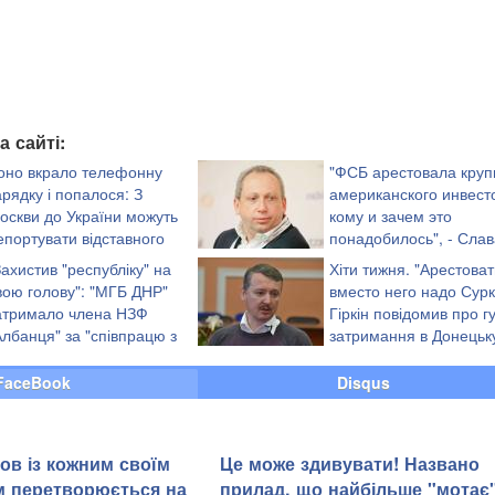
а сайті:
оно вкрало телефонну
"ФСБ арестовала круп
арядку і попалося: З
американского инвест
оскви до України можуть
кому и зачем это
епортувати відставного
понадобилось", - Слав
міністра ДНР"
Рабінович
Захистив "республіку" на
Хіти тижня. "Арестоват
вою голову": "МГБ ДНР"
вместо него надо Сурк
атримало члена НЗФ
Гіркін повідомив про г
Албанця" за "співпрацю з
затримання в Донецьк
БУ"
FaceBook
Disqus
ов із кожним своїм
Це може здивувати! Названо
м перетворюється на
прилад, що найбільше "мотає