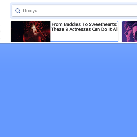
From Baddies To Sweethearts:
These 9 Actresses Can Do It All
Детальніше