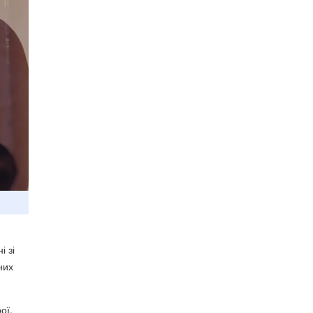
 зі
них
ої,