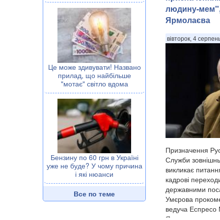
людину-мем",
Ярмолаєва
вівторок, 4 серпен
Це може здивувати! Названо
прилад, що найбільше
"мотає" світло вдома
Призначення Ру
Бензину по 60 грн в Україні
Служби зовнішнь
уже не буде? У чому причина
викликає питанн
і які нюанси
кадрові переход
державними по
Все по теме
Умєрова прокоме
ведуча Еспресо
Ярмолаєва у п...