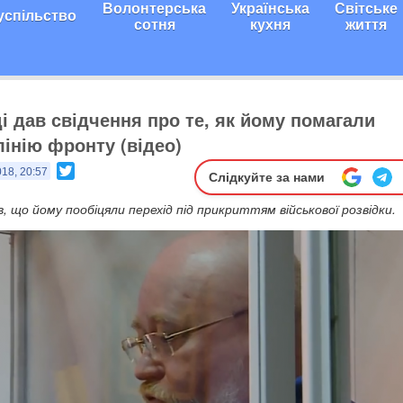
Волонтерська
Українська
Світське
успільство
сотня
кухня
життя
і дав свідчення про те, як йому помагали
лінію фронту (відео)
Twitter
018, 20:57
Слідкуйте за нами
 що йому пообіцяли перехід під прикриттям військової розвідки.