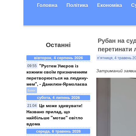
Головна
Політика
Економіка
С
Рубан на суд
Останні
перетинати 
вівторок, 4 серпень 2026
п’ятниця, 4 травень 2
"Рустем Умєров із
09:55
Затриманий заявив,
кожним своїм призначенням
перетворюється на людину-
мем", - Данилюк-Ярмолаєва
Блог
субота, 4 липень 2026
Це може здивувати!
21:04
Названо прилад, що
найбільше "мотає" світло
вдома
середа, 6 травень 2026