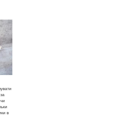
чувати
 за
 чи
льки
ки в