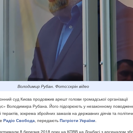
Володимир Рубан. Фото:скрін відео
онний суд Києва продовжив арешт голови громадської організації
с» Володимира Рубана. Його підозрюють у незаконному поводженні
і терактів, зокрема збройних замахів на державних діячів та політич
ше
Радіо Свобода
, передають
Патріоти України
.
затримали 8 березня 2018 року на КПВВ на Донбасі з арсеналом збр