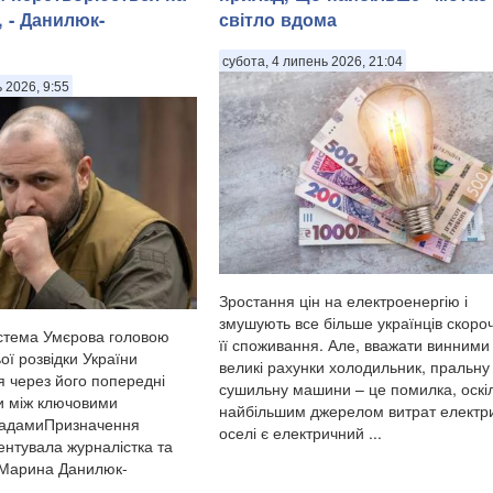
 - Данилюк-
світло вдома
субота, 4 липень 2026, 21:04
ь 2026, 9:55
Зростання цін на електроенергію і
змушують все більше українців скоро
стема Умєрова головою
її споживання. Але, вважати винними
ої розвідки України
великі рахунки холодильник, пральну
я через його попередні
сушильну машини – це помилка, оскі
и між ключовими
найбільшим джерелом витрат електри
садамиПризначення
оселі є електричний ...
нтувала журналістка та
 Марина Данилюк-