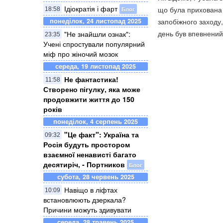
Ідіократія і фарт
що була прихована 
Блог
18:58
понеділок, 24 листопад 2025
запобіжного заходу,
день був впевнений,
"Не знайшли ознак":
23:35
Учені спростували популярний
міф про жіночий мозок
середа, 19 листопад 2025
Не фантастика!
11:58
Створено пігулку, яка може
продовжити життя до 150
років
понеділок, 4 серпень 2025
"Це факт": Україна та
09:32
Росія будуть простором
взаємної ненависті багато
десятиріч, - Портников
Блог
субота, 28 червень 2025
Навіщо в ліфтах
10:09
встановлюють дзеркала?
Причини можуть здивувати
середа, 28 травень 2025