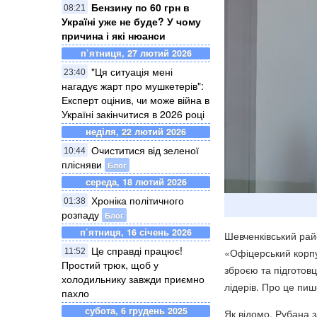
Бензину по 60 грн в
08:21
Україні уже не буде? У чому
причина і які нюанси
п’ятниця, 27 лютий 2026
"Ця ситуація мені
23:40
нагадує жарт про мушкетерів":
Експерт оцінив, чи може війна в
Україні закінчитися в 2026 році
неділя, 22 лютий 2026
Очиститися від зеленої
10:44
плісняви
Блог
середа, 18 лютий 2026
Хроніка політичного
01:38
розпаду
Блог
п’ятниця, 16 січень 2026
Шевченківський рай
Це справді працює!
«Офіцерський корпу
11:52
Простий трюк, щоб у
зброєю та підготовц
холодильнику завжди приємно
лідерів. Про це пи
пахло
субота, 6 грудень 2025
Як відомо, Рубана 