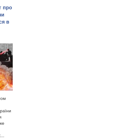
т про
чи
ся в
гом
країни
я
ке
..