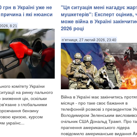
 грн в Україні уже не
"Ця ситуація мені нагадує жар
 причина і які нюанси
мушкетерів": Експерт оцінив, 
може війна в Україні закінчити
2026, 8:21
2026 році
п’ятниця, 27 лютий 2026, 23:40
ьного комітету України
итуації на ринку пального
Війна в Україні має закінчитись протя
 зниження цін, оскільки
місяця - про таке своє бажання в
пов'язане з глобальними
телефонній розмові з президентом У
орожчання бензину
Володимиром Зеленським висловивс
товою кризою, курсом
очільник США Дональд Трамп. Про та
м українс...
прагнення американського лідера
повідомило американське видання Ax.