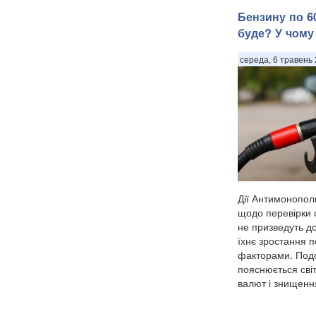
Бензину по 60
буде? У чому
середа, 6 травень 
Дії Антимонопол
щодо перевірки с
не призведуть до
їхнє зростання 
факторами. Под
пояснюється сві
валют і знищення