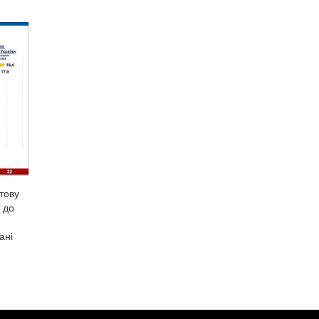
отову
 до
ані