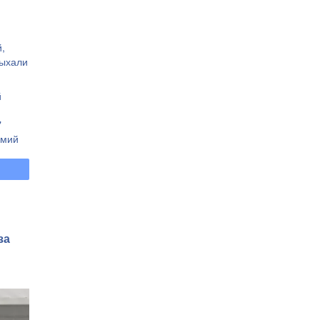
,
дыхали
й
"
омий
вано
:
за