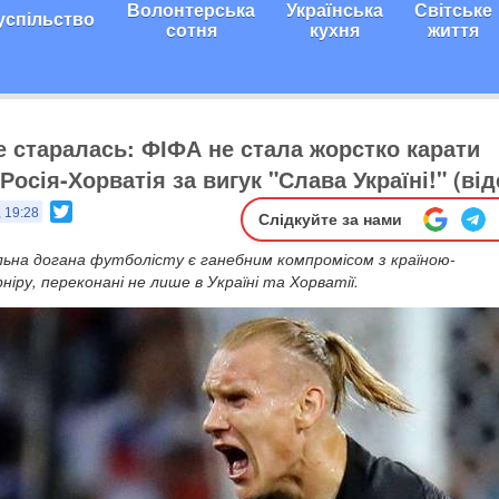
Волонтерська
Українська
Світське
успільство
сотня
кухня
життя
е старалась: ФІФА не стала жорстко карати
Росія-Хорватія за вигук "Слава Україні!" (від
Twitter
, 19:28
Слідкуйте за нами
альна догана футболісту є ганебним компромісом з країною-
іру, переконані не лише в Україні та Хорватії.