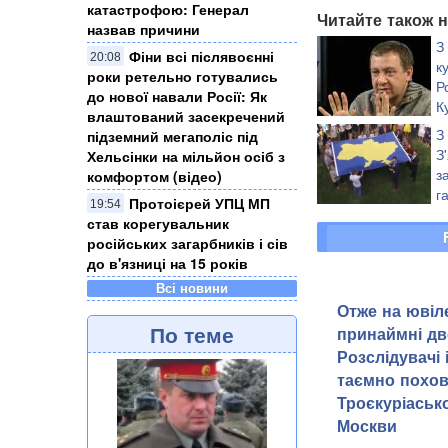
катастрофою: Генерал
Читайте також н
назвав причини
З
Фіни всі післявоєнні
20:08
к
роки ретельно готувались
Р
до нової навали Росії: Як
К
влаштований засекречений
М
З
підземний мегаполіс під
З
Хельсінки на мільйон осіб з
з
комфортом (відео)
г
Протоієрей УПЦ МП
19:54
с
став корегувальник
російських загарбників і сів
до в'язниці на 15 років
Всі новини
Отже на ювіле
По теме
принаймні дв
Розслідувачі
таємно похов
Троєкуріаськ
Москви