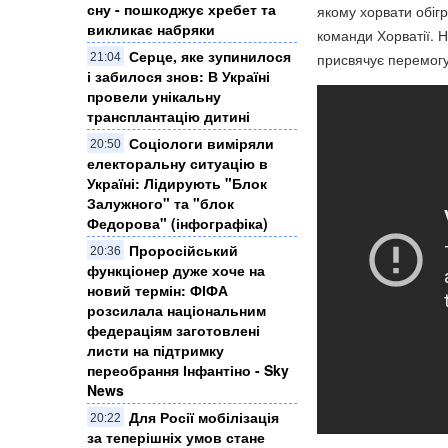
сну - пошкоджує хребет та
якому хорвати обігра
викликає набряки
команди Хорватії. Н
Серце, яке зупинилося
присвячує перемогу 
21:04
і забилося знов: В Україні
провели унікальну
трансплантацію дитині
Соціологи виміряли
20:50
електоральну ситуацію в
Україні: ​Лідирують "Блок
Залужного" та "блок
Федорова" (інфографіка)
Проросійський
20:36
функціонер дуже хоче на
новий термін: ФІФА
розсилала національним
федераціям заготовлені
листи на підтримку
переобрання Інфантіно - Sky
News
Для Росії мобілізація
20:22
за теперішніх умов стане