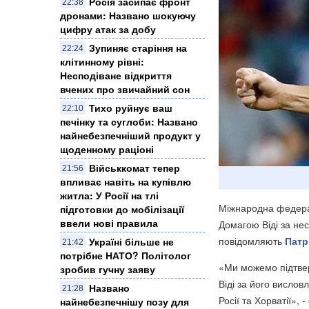
Росія засипає фронт
22:38
дронами: Названо шокуючу
цифру атак за добу
Зупиняє старіння на
22:24
клітинному рівні:
Несподіване відкриття
вчених про звичайний сон
Тихо руйнує ваш
22:10
печінку та суглоби: Названо
найнебезпечніший продукт у
щоденному раціоні
Військкомат тепер
21:56
впливає навіть на купівлю
житла: У Росії на тлі
Міжнародна федерац
підготовки до мобілізації
ввели нові правила
Домагою Віді за не
повідомляють
Патр
Україні більше не
21:42
потрібне НАТО? Політолог
«Ми можемо підтве
зробив гучну заяву
Віді за його вислов
Названо
21:28
Росії та Хорватії»,
найнебезпечнішу позу для