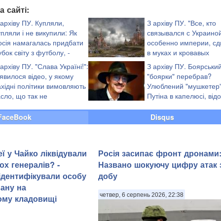
а сайті:
 архіву ПУ. Купляли,
З архіву ПУ. "Все, кто
упляли і не викупили: Як
связывался с Украиной
осія намагалась придбати
особенно империи, с
убок світу з футболу, -
в муках и кровавых
уждабаєв
конвульсиях", - Анти-
 архіву ПУ. "Слава Україні!":
З архіву ПУ. Боярськи
Колорадос
'явилося відео, у якому
"боярки" перебрав?
ахідні політики вимовляють
Улюблений "мушкетер
асло, що так не
Путіна в капелюсі, від
подобалося ФІФА
"кримнашист" неочіку
заволав "Слава Україні!"
FaceBook
Disqus
ї у Чайко ліквідували
Росія засипає фронт дронами
ох генералів? -
Названо шокуючу цифру атак 
 ідентифікували особу
добу
ану на
четвер, 6 серпень 2026, 22:38
ому кладовищі