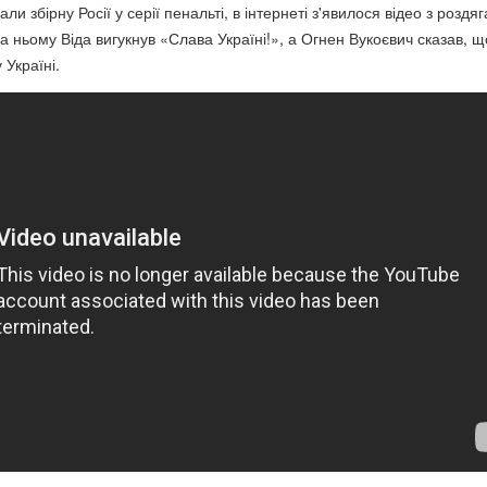
ли збірну Росії у серії пенальті, в інтернеті з'явилося відео з роздяг
а ньому Віда вигукнув «Слава Україні!», а Огнен Вукоєвич сказав, щ
Україні.