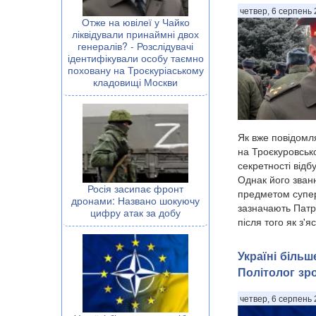
четвер, 6 серпень 
Отже на ювілеї у Чайко
ліквідували принаймні двох
генералів? - Розслідувачі
ідентифікували особу таємно
поховану на Троєкуріаському
кладовищі Москви
Як вже повідомл
на Троєкуровськ
секретності від
Однак його званн
Росія засипає фронт
предметом супер
дронами: Названо шокуючу
зазначають Патр
цифру атак за добу
після того як з'я
Україні біль
Політолог зр
четвер, 6 серпень 