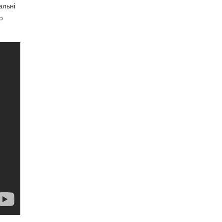
альні
о