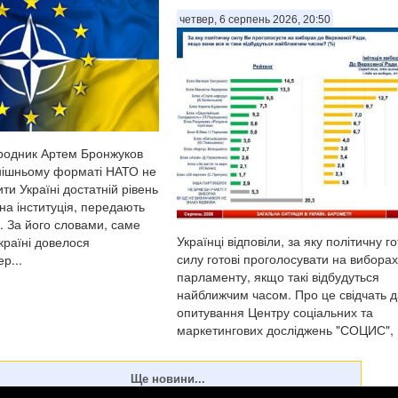
четвер, 6 серпень 2026, 20:50
родник Артем Бронжуков
нішньому форматі НАТО не
ти Україні достатній рівень
на інституція, передають
. За його словами, саме
Українці відповіли, за яку політичну г
країні довелося
силу готові проголосувати на виборах
р...
парламенту, якщо такі відбудуться
найближчим часом. Про це свідчать д
опитування Центру соціальних та
маркетингових досліджень "СОЦИС",
передають Патріоти України. Т...