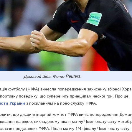
Домагой Віда. Фото Reuters.
ія футболу (ФІФА) винесла попередження захиснику збірної Хорва
спортивну поведінку, що суперечить принципам чесної гри. Про це
іоти України
з посиланням на прес-службу ФІФА.
рдити, що дисциплінарний комітет ФІФА виніс попередження Дома
лювання на відео, викладеному після матчу Чемпіонату світу між зб
 - сказав представник ФІФА. Після матчу 1/4 фіналу Чемпіонату світу, 