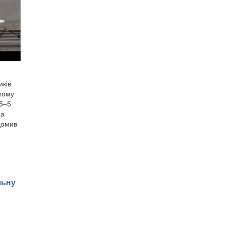
иків
 тому
,5–5
ра
домив
льну