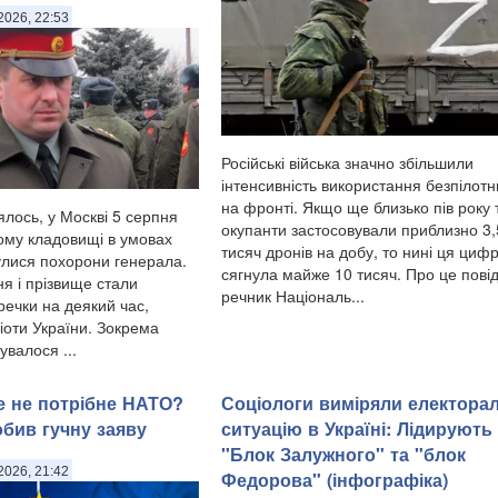
2026, 22:53
Російські війська значно збільшили
інтенсивність використання безпілотн
на фронті. Якщо ще близько пів року
ялось, у Москві 5 серпня
окупанти застосовували приблизно 3
ому кладовищі в умовах
тисяч дронів на добу, то нині ця циф
булися похорони генерала.
сягнула майже 10 тисяч. Про це пові
я і прізвище стали
речник Національ...
ечки на деякий час,
іоти України. Зокрема
сувалося ...
ше не потрібне НАТО?
Соціологи виміряли електора
обив гучну заяву
ситуацію в Україні: ​Лідирують
"Блок Залужного" та "блок
2026, 21:42
Федорова" (інфографіка)