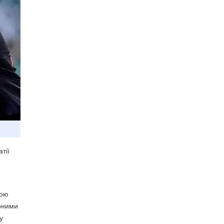
тії
гою
ірними
у