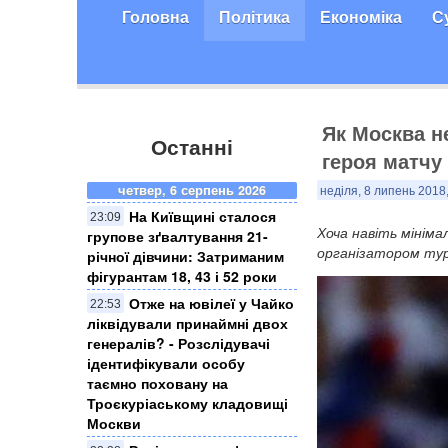
Головна
Політика
Економіка
С
Як Москва н
Останні
героя матчу 
четвер, 6 серпень 2026
неділя, 8 липень 2018
На Київщині сталося
23:09
Хоча навіть мінім
групове зґвалтування 21-
організатором турн
річної дівчини: Затриманим
фігурантам 18, 43 і 52 роки
Отже на ювілеї у Чайко
22:53
ліквідували принаймні двох
генералів? - Розслідувачі
ідентифікували особу
таємно поховану на
Троєкуріаському кладовищі
Москви