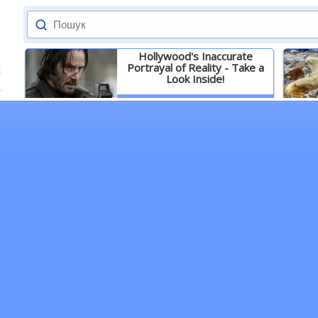
Hollywood's Inaccurate
Portrayal of Reality - Take a
Look Inside!
Детальніше