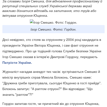
За словами Ігоря Смешка, для відновлення професіоналізму й
репутації спеціальних служб Української держави вкрай
важливо дізнатися відповідь на запитання, хто труїв або
імітував отруєння Ющенка.
Ігор Смешко. Фото: Гордон.
Досі невідомо, хто стояв за отруєнням у 2004 році кандидата в
президенти України Віктора Ющенка, і сам факт отруєння не
підтверджено. Про це тодішній голова Служби безпеки України
Ігор Смешко сказав в інтерв'ю Дмитрові Гордону, передають
Патріоти України.
Журналіст нагадав анекдот тих часів: зустрічаються Смешко й
міністр внутрішніх справ Микола Білоконь. Смешко каже:
"Дружина гриби приготувала, сьогодні Ющенко в гості прийде".
Білоконь запитує: "А раптом отруєні?" Він відповідає: "Що
значить "раптом"?!"
Гордон запитав гостя, чи причетний він до отруєння Ющенка,