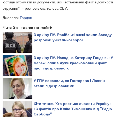
юстиції отримати ці документи, які і встановили факт відсутності
отруєння", – розповів екс-голова СБУ.
Джерело:
Гордон
Читайте також на сайті:
З архіву ПУ. Російські вчені злили Заходу
розробки унікальної зброї
З архіву ПУ. Напад на Катерину Гандзюк: У
мережі сплив дуже красномовний факт
про підозрюваного
У ГПУ пояснили, як Гонтарева і Ложкін
стали підозрюваними
Хіти тижня. Хто рветься очолити Україну:
13 фактів про Юлію Тимошенко від "Радіо
Свобода"