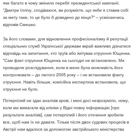
яке багато в чому змінило перебіг президентської кампанії.
"Дмитре Іллічу, сподіваюся, ви розумієте, що якби я ставив собі
за мету таке, то це було б доведено до кінця?" – усміхаючись
відповів Смешко.
За його словами, для відновлення професіоналізму й репутації
спеціальних служб Української держави вкрай важливо дізнатися
відповідь на запитання, хто труїв або імітував отруєння Ющенка.
"Сам факт отруєння Ющенка на сьогодні не встановлено. Ми
проводили розслідування, коли в мене була можливість його
контролювати – до лютого 2005 року – і не встановили факту
отруєння. Навіть більше, комісійна експертиза встановила, що
отруєння не було.
Потерпілий не здає аналізів крові, і мені досі незрозуміло, чому,
коли ми вимагали від клініки у Відні повну інформацію [про
результати аналізів], сам потерпілий і його оточення зробили
все, щоб нам їх не давати. Тільки після двох судових процесів в
Австрії нам вдалося за допомогою австрійського міністерства