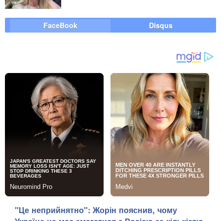
FaceBook
Disqus
"Це неприйнятно": Жорін пояснив, чому