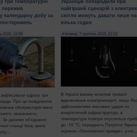
у три температурні
Українців попередили про
в пережив
найгірший сценарій з електрик
у календарну добу за
світло можуть давати лише на
спостережень
кілька годин
ь 2026, 22:39
п’ятниця, 7 серпень 2026, 22:12
В Україні взимку можливі тривалі
 зафіксували одразу три
відключення електроенергії, якщо Рос
корди. Про це повідомила
здійснюватиме масовані удари по
ізична обсерваторія імені
енергетичній інфраструктурі, а
ького, зазначають
температура повітря опуститься при
. За даними об’єднаної
до -10 °C, передають Патріоти Україн
ної станції Київ, вночі
оцінкою «Економічної правди», у на...
пу...