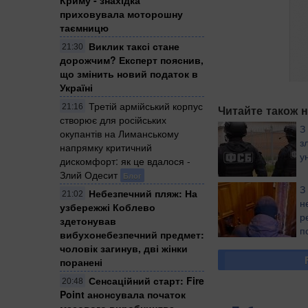
приховувала моторошну
таємницю
Виклик таксі стане
21:30
дорожчим? Експерт пояснив,
що змінить новий податок в
Україні
Третій армійський корпус
21:16
Читайте також н
створює для російських
З
окупантів на Лиманському
з
напрямку критичний
у
дискомфорт: як це вдалося -
Злий Одесит
Блог
З
Небезпечний пляж: На
21:02
н
узбережжі Коблево
р
здетонував
п
вибухонебезпечний предмет:
(
чоловік загинув, дві жінки
поранені
Сенсаційний старт: Fire
20:48
Point анонсувала початок
масового виробництва