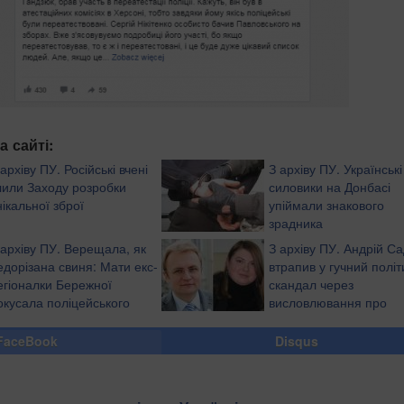
а сайті:
 архіву ПУ. Російські вчені
З архіву ПУ. Українські
лили Заходу розробки
силовики на Донбасі
нікальної зброї
упіймали знакового
зрадника
 архіву ПУ. Верещала, як
З архіву ПУ. Андрій С
едорізана свиня: Мати екс-
втрапив у гучний полі
егіоналки Бережної
скандал через
окусала поліцейського
висловлювання про
відео)
Катерину Гандзюк (від
FaceBook
Disqus