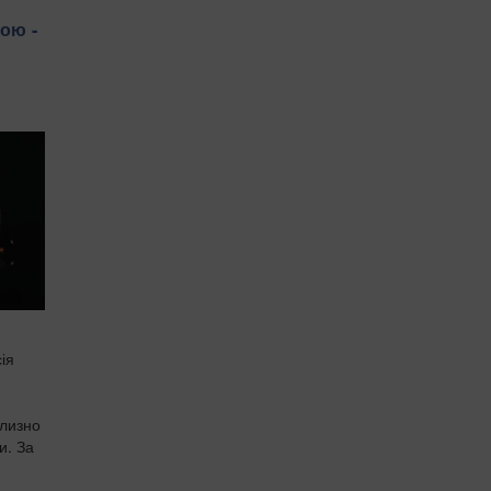
ою -
ія
близно
и. За