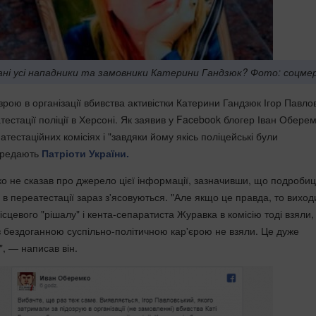
ані усі нападники та замовники Катерини Гандзюк? Фото: соцмер
рою в організації вбивства активістки Катерини Гандзюк Ігор Павло
тестації поліції в Херсоні. Як заявив у Facebook блогер Іван Оберем
атестаційних комісіях і "завдяки йому якісь поліцейські були
передають
Патріоти України.
 не сказав про джерело цієї інформації, зазначивши, що подробиц
 в переатестації зараз з'ясовуються. "Але якщо це правда, то виход
сцевого "рішалу" і кента-сепаратиста Журавка в комісію тоді взяли,
з бездоганною суспільно-політичною кар'єрою не взяли. Це дуже
, — написав він.