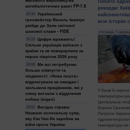
Побито одраз
антибалістичних ракет FP-7.X
рекорди: Киї
Український
найспекотніш
20:34
гросмейстер Василь Іванчук
всю історію 
увійде до Зали світової
шахової слави - FIDE
п’ятниця, 7 серпен
Цифри вражають!
20:20
Скільки українців виїхали з
країни та не повернулися за
перше півріччя 2026 року
Ми всі потребуємо
20:06
більше співчуття та
людяності: «Нова пошта»
відреагувала на скандал і
звільнила працівників, які у
У Києві 6 серпня
спеку вигнали з відділення
температурні ре
собаку (відео)
Центральна геоф
Вигідна справа:
Бориса Срезневс
19:52
Названо колосальну суму,
Патріоти України
яку Кім Чен Ин заробив на
гідрометеорологіч
війні проти України
температура не о