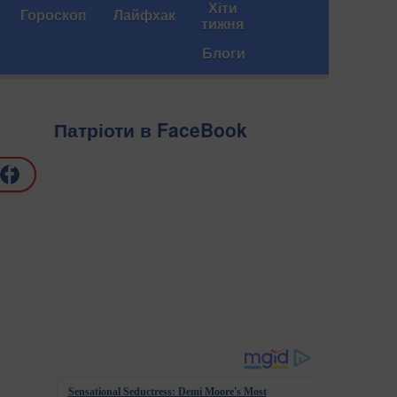
Хіти
Гороскоп
Лайфхак
тижня
Блоги
Патріоти в FaceBook
Sensational Seductress: Demi Moore's Most