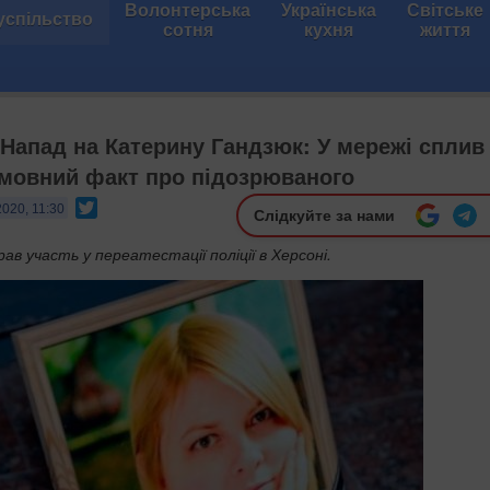
Волонтерська
Українська
Світське
успільство
сотня
кухня
життя
. Напад на Катерину Гандзюк: У мережі сплив
мовний факт про підозрюваного
Twitter
2020, 11:30
Слідкуйте за нами
ав участь у переатестації поліції в Херсоні.