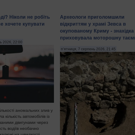
ді? Ніколи не робіть
Археологи приголомшили
не хочете купувати
відкриттям у храмі Зевса в
окупованому Криму - знахідка
приховувала моторошну тає
ь 2026, 22:00
п’ятниця, 7 серпень 2026, 21:45
ількості аномальних злив у
ла кількість автомобілів із
ваними двигунами через
ість водіїв необачно
калюжі на швидкості,