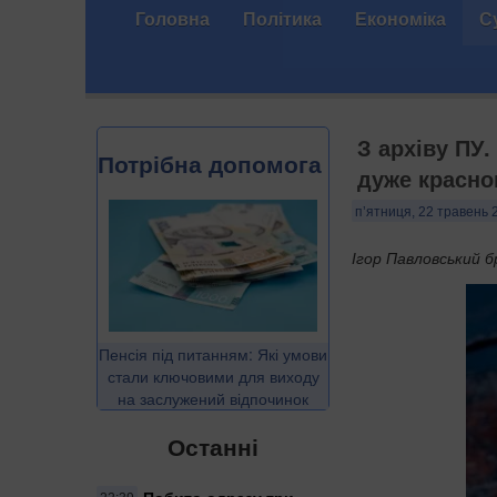
Головна
Політика
Економіка
С
З архіву ПУ
Потрібна допомога
дуже красно
п’ятниця, 22 травень 
Ігор Павловський бр
Пенсія під питанням: Які умови
стали ключовими для виходу
на заслужений відпочинок
Останні
Побито одразу три