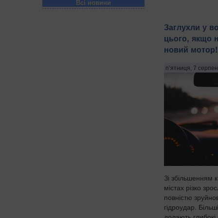
Всі новини
Заглухли у во
цього, якщо 
новий мотор!
п’ятниця, 7 серпен
Зі збільшенням к
містах різко зрос
повністю зруйно
гідроудар. Більш
долають глибокі 