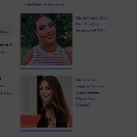
Scandalous Performances
The Influencer Who
Went Viral For
Inspiring GRWMs
ежі.
вський
ко,
і
The 10 Most
ить,
Stunning Women
 а ось
From Lebanon -
Who Is Your
Favorite?