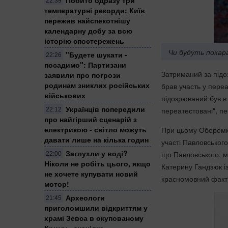
22:39
температурні рекорди: Київ
пережив найспекотнішу
календарну добу за всю
історію спостережень
Чи будуть покар
"Будете шукати -
22:26
посадимо": Партизани
Затриманий за підоз
заявили про погрози
родинам зниклих російських
брав участь у переа
військових
підозрюваний був в 
Українців попередили
переатестовані", 
22:12
про найгірший сценарій з
електрикою - світло можуть
При цьому Оберемко
давати лише на кілька годин
участі Павловського
Заглухли у воді?
що Павловського, мі
22:00
Ніколи не робіть цього, якщо
Катерину Гандзюк і
не хочете купувати новий
красномовний факт"
мотор!
Археологи
21:45
приголомшили відкриттям у
храмі Зевса в окупованому
Криму - знахідка