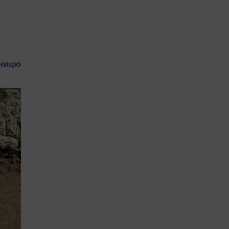
мницю