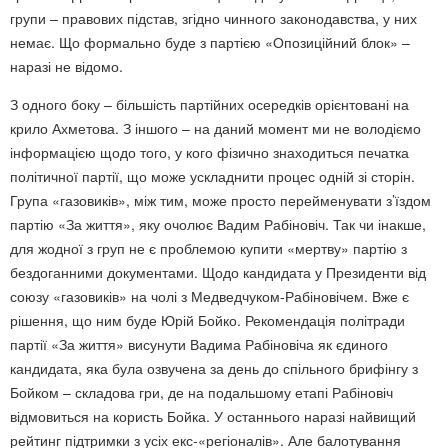
групи – правових підстав, згідно чинного законодавства, у них
немає. Що формально буде з партією «Опозиційний блок» –
наразі не відомо.
З одного боку – більшість партійних осередків орієнтовані на
крило Ахметова. З іншого – на даний момент ми не володіємо
інформацією щодо того, у кого фізично знаходиться печатка
політичної партії, що може ускладнити процес одній зі сторін.
Група «газовиків», між тим, може просто перейменувати з’їздом
партію «За життя», яку очолює Вадим Рабіновіч. Так чи інакше,
для жодної з груп не є проблемою купити «мертву» партію з
бездоганними документами. Щодо кандидата у Президенти від
союзу «газовиків» на чолі з Медведчуком-Рабіновічем. Вже є
рішення, що ним буде Юрій Бойко. Рекомендація політради
партії «За життя» висунути Вадима Рабіновіча як єдиного
кандидата, яка була озвучена за день до спільного брифінгу з
Бойком – складова гри, де на подальшому етапі Рабіновіч
відмовиться на користь Бойка. У останнього наразі найвищий
рейтинг підтримки з усіх екс-«регіоналів». Але балотування