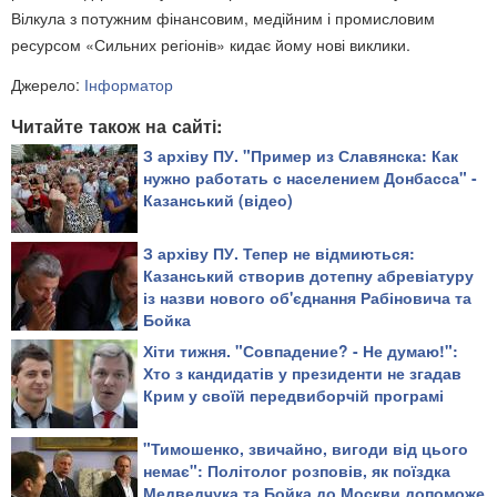
Вілкула з потужним фінансовим, медійним і промисловим
ресурсом «Сильних регіонів» кидає йому нові виклики.
Джерело:
Інформатор
Читайте також на сайті:
З архіву ПУ. "Пример из Славянска: Как
нужно работать с населением Донбасса" -
Казанський (відео)
З архіву ПУ. Тепер не відмиються:
Казанський створив дотепну абревіатуру
із назви нового об'єднання Рабіновича та
Бойка
Хіти тижня. "Совпадение? - Не думаю!":
Хто з кандидатів у президенти не згадав
Крим у своїй передвиборчій програмі
"Тимошенко, звичайно, вигоди від цього
немає": Політолог розповів, як поїздка
Медведчука та Бойка до Москви допоможе