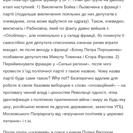
етапі наступний: 1) Виключити Бойка і Льовочкіна з фракції і
партії (подальше виключення лояльних до них депутатів є
очевидним, хоча може відбутися не одразу). Також, очевидно,
виключать і Рабіновіча, який по факту давно вийшов з
«Опоблоку», але номінально є у складі фракції, бо покинути її
самостійно для депутата-списочника означає ризик втрати
мандат, як після виходу з фракції «Блоку Петра Порошенка»
позбавили депутатства Миколу Томенка і Єгора Фірсова. 2)
Перейменувати фракцію у «Сильні регіони», після чого
провести з`їзд політичної партії з такою назвою. Чому назва
партії буде саме такою? Why not? Безперечно вдалим для
роботи зі своїм базовим виборцем є слово «опозиційний» – на
противагу чинній владі і цінностям Революції гідності, чітка
ідентифікація з політикою припинення війни і миру за будь-яку
ціну, російською мовою як другою державною, захистом УПЦ
Московського Патріархату від «втручання політиків у церковні
питання» і т.ін.
Проте група «газовиків» в союзі з кумом Путіна Віктором