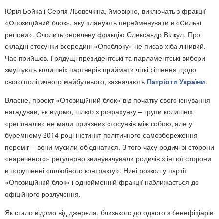
Юрія Бойка і Сергія Льовочкіна, ймовірно, виключать з фракції
«Опозиційний блок», яку планують перейменувати в «Сильні
регіони». Очолить оновлену фракцію Олександр Вілкул. Про
складні стосунки всередині «Опоблоку» не писав хіба лінивий.
Час прийшов. Грядущі президентські та парламентські вибори
змушують колишніх партнерів приймати чіткі рішення щодо
свого політичного майбутнього, зазначають
Патріоти України
.
Власне, проект «Опозиційний блок» від початку свого існування
нагадував, як відомо, шлюб з розрахунку – групи колишніх
«регіоналів» не мали приязних стосунків між собою, але у
буремному 2014 році інстинкт політичного самозбереження
переміг – вони мусили об’єднатися. З того часу родичі зі сторони
«нареченого» регулярно звинувачували родичів з іншої сторони
в порушенні «шлюбного контракту». Нині розкол у партії
«Опозиційний блок» і однойменній фракції наближається до
офіційного розлучення.
Як стало відомо від джерела, близького до одного з бенефіціарів