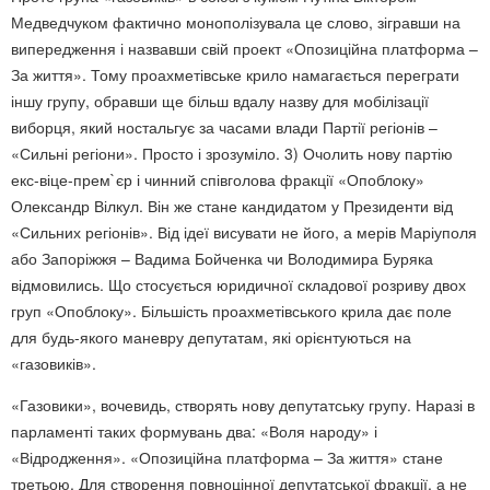
Медведчуком фактично монополізувала це слово, зігравши на
випередження і назвавши свій проект «Опозиційна платформа –
За життя». Тому проахметівське крило намагається переграти
іншу групу, обравши ще більш вдалу назву для мобілізації
виборця, який ностальгує за часами влади Партії регіонів –
«Сильні регіони». Просто і зрозуміло. 3) Очолить нову партію
екс-віце-прем`єр і чинний співголова фракції «Опоблоку»
Олександр Вілкул. Він же стане кандидатом у Президенти від
«Сильних регіонів». Від ідеї висувати не його, а мерів Маріуполя
або Запоріжжя – Вадима Бойченка чи Володимира Буряка
відмовились. Що стосується юридичної складової розриву двох
груп «Опоблоку». Більшість проахметівського крила дає поле
для будь-якого маневру депутатам, які орієнтуються на
«газовиків».
«Газовики», вочевидь, створять нову депутатську групу. Наразі в
парламенті таких формувань два: «Воля народу» і
«Відродження». «Опозиційна платформа – За життя» стане
третьою. Для створення повноцінної депутатської фракції, а не