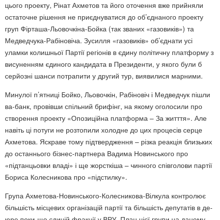
цього проекту, Рінат Ахметов та його оточення вже прийняли
остаточне рішення не приєднуватися до об’єднаного проекту
груп Фірташа-Льовочкіна-Бойка (так званих «газовиків») та
Медведчука-Рабіновіча. Зусилля «газовиків» об’єднати усі
уламки колишньої Партії регіонів в єдину політичну платформу з
висуненням єдиного кандидата в Президенти, у якого були б
серйозні шанси потрапити у другий тур, виявилися марними.
Минулої п’ятниці Бойко, Льовочкін, Рабіновіч і Медведчук пішли
ва-банк, провівши спільний брифінг, на якому оголосили про
створення проекту «Опозиційна платформа – За житття». Але
навіть ці потуги не розтопили холодне до цих процесів серце
Ахметова. Яскраве тому підтвердження – різка реакція близьких
до останнього бізнес-партнера Вадима Новинського про
«підтанцьовки владі» і ще жорсткіша – чинного співголови партії
Бориса Колесникова про «підстилку».
Група Ахметова-Новинського-Колесникова-Вілкула контролює
більшість місцевих організацій партії та більшість депутатів в де-
юре поки-що єдиній фракції у ВРУ. План цієї групи на даному