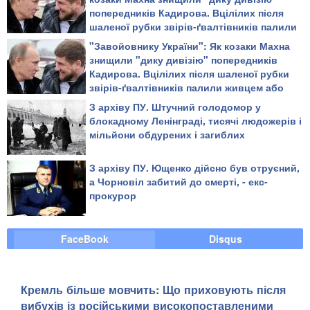
попередників Кадирова. Вцілілих після
шаленої рубки звірів-ґвалтівників палили
живцем або повільно рубали на дрібні
"Завойовнику України": Як козаки Махна
шматки
знищили "дику дивізію" попередників
Кадирова. Вцілілих після шаленої рубки
звірів-ґвалтівників палили живцем або
повільно рубали на дрібні шматки
З архіву ПУ. Штучний голодомор у
блокадному Ленінграді, тисячі людожерів і
мільйони обдурених і загиблих
З архіву ПУ. Ющенко дійсно був отруєний,
а Чорновіл забитий до смерті, - екс-
прокурор
FaceBook
Disqus
Кремль більше мовчить: Що приховують після
вибухів із російськими високопоставленими