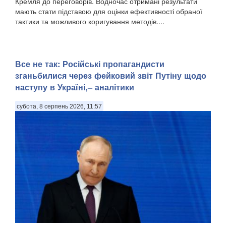
Кремля до переговорів. Водночас отримані результати
мають стати підставою для оцінки ефективності обраної
тактики та можливого коригування методів....
Все не так: Російські пропагандисти
зганьбилися через фейковий звіт Путіну щодо
наступу в Україні,– аналітики
субота, 8 серпень 2026, 11:57