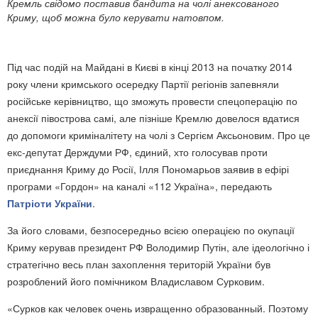
Кремль свідомо поставив бандита на чолі анексованого
Криму, щоб можна було керувати натовпом.
Під час подій на Майдані в Києві в кінці 2013 на початку 2014
року члени кримського осередку Партії регіонів запевняли
російське керівництво, що зможуть провести спецоперацію по
анексії півострова самі, але пізніше Кремлю довелося вдатися
до допомоги криміналітету на чолі з Сергієм Аксьоновим. Про це
екс-депутат Держдуми РФ, єдиний, хто голосував проти
приєднання Криму до Росії, Ілля Пономарьов заявив в ефірі
програми «Гордон» на каналі «112 Україна», передають
Патріоти України
.
За його словами, безпосередньо всією операцією по окупації
Криму керував президент РФ Володимир Путін, але ідеологічно і
стратегічно весь план захоплення територій України був
розроблений його помічником Владиславом Сурковим.
«Сурков как человек очень извращенно образованный. Поэтому