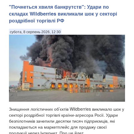
"Почнеться хвиля банкрутств": Удари по
складах Wildberries викликали шок у секторі
роздрібної торгівлі РФ
субота, 8 серпень 2026, 12:30
Російська влада дедалі рідше розкриває подробиці замахів
на високопоставлених військових. Показовим став вибух
біля ресторану Balzi Rossi у Москві, який стався наприкінці
минулого тижня, передають Патріоти України. За
офіційною інформацією, останнє пов...
Знищення логістичних об’єктів Wildberries викликало шок у
секторі роздрібної торгівлі країни-агресора Росії. Удари
безпілотників зачепили десятки тисяч підприємців, які
покладаються на маркетплейс для продажу своєї
продукції через Інтернет. Про це йдет...