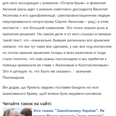
для него ассоциация с романом «Остров Крым» и фамилия
Аксенов (речь идет о романе советского диссидента Василия
Аксенова и его однофамильце, самопровозглашенном лидере
оккупированного полуострова Сергее Аксенове – ред.) в этом
контексте – это большой символизм. Это точно играло роль в
принятии решения. На самом деле я от него слышал в прямую
такой текст, что «изначально бывшие регионалы все крымские
сказали, что мы тут сами все сделаем, у нас все под контролем,
но потом пришли крымские татары и всех разогнали и тогда
стало понятно, что нам нужны пассионарии и мы прибегли к
помощи криминала во главе с Аксеновым и Константиновым».
Это я цитирую то, что было им сказано», - зазначив
Пономарьов.
Він додав, що Кремль свідомо поставив бандита на чолі
анексованого Криму, щоб можна було керувати натовпом.
Читайте також на сайті:
Хіти тижня. "Завойовнику України": Як
козаки Махна знищили "дику дивізію"