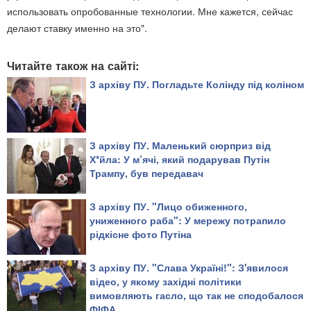
использовать опробованные технологии. Мне кажется, сейчас
делают ставку именно на это".
Читайте також на сайті:
З архіву ПУ. Погладьте Колінду під коліном
З архіву ПУ. Маленький сюрприз від
Х*йла: У м’ячі, який подарував Путін
Трампу, був передавач
З архіву ПУ. "Лицо обиженного,
униженного раба": У мережу потрапило
рідкісне фото Путіна
З архіву ПУ. "Слава Україні!": З'явилося
відео, у якому західні політики
вимовляють гасло, що так не сподобалося
ФІФА