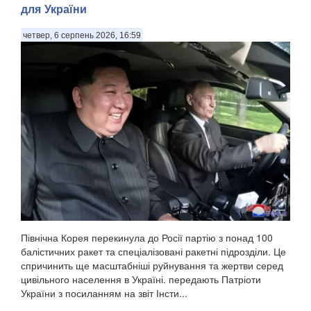
для України
четвер, 6 серпень 2026, 16:59
Північна Корея перекинула до Росії партію з понад 100
балістичних ракет та спеціалізовані ракетні підрозділи. Це
спричинить ще масштабніші руйнування та жертви серед
цивільного населення в Україні. передають Патріоти
України з посиланням на звіт Інсти...