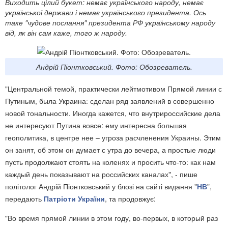
Виходить цілий букет: немає українського народу, немає
української держави і немає українського президента. Ось
таке "чудове послання" президента РФ українському народу
від, як він сам каже, того ж народу.
Андрій Піонтковський. Фото: Обозреватель.
"Центральной темой, практически лейтмотивом Прямой линии с
Путиным, была Украина: сделан ряд заявлений в совершенно
новой тональности. Иногда кажется, что внутрироссийские дела
не интересуют Путина вовсе: ему интересна большая
геополитика, в центре нее – угроза расчленения Украины. Этим
он занят, об этом он думает с утра до вечера, а простые люди
пусть продолжают стоять на коленях и просить что-то: как нам
каждый день показывают на российских каналах", - пише
політолог Андрій Піонтковський у блозі на сайті видання "
НВ
",
передають
Патріоти України
, та продовжує:
"Во время прямой линии в этом году, во-первых, в который раз