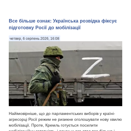
Все більше ознак: Українська розвідка фіксує
підготовку Росії до мобілізації
четвер, 6 серпень 2026, 16:08
Найімовірніше, що до парламентських виборів у країні-
агресорці Росії режим не ризикне оголошувати нову хвилю
мобілізації. Проте, Кремль готується посилити
мобілізаційну готовність, і ознак цього стає все більше і