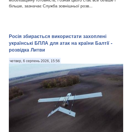
більше, зазначає Служба зовнішньої розв...
Росія збирається використати захоплені
українські БПЛА для атак на країни Балтії -
розвідка Литви
четвер, 6 серпень 2026, 15:56