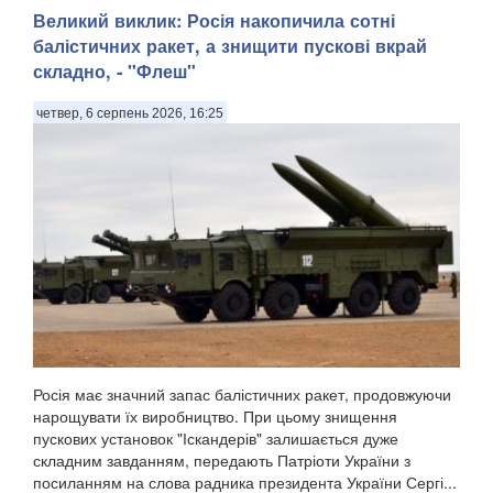
Великий виклик: Росія накопичила сотні
балістичних ракет, а знищити пускові вкрай
складно, - "Флеш"
четвер, 6 серпень 2026, 16:25
Росія має значний запас балістичних ракет, продовжуючи
нарощувати їх виробництво. При цьому знищення
пускових установок "Іскандерів" залишається дуже
складним завданням, передають Патріоти України з
посиланням на слова радника президента України Сергі...