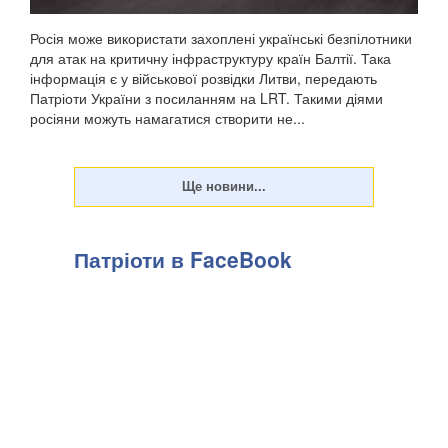
Росія може використати захоплені українські безпілотники
для атак на критичну інфраструктуру країн Балтії. Така
інформація є у військової розвідки Литви, передають
Патріоти України з посиланням на LRT. Такими діями
росіяни можуть намагатися створити не...
Патріоти в FaceBook