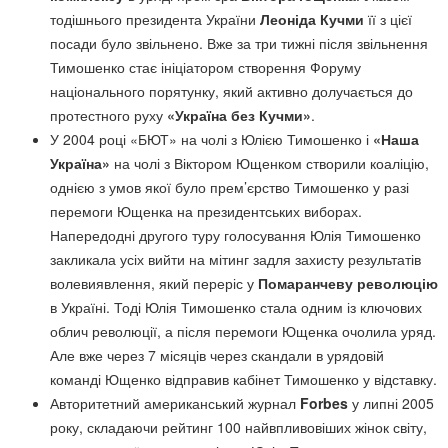
тодішнього президента України
Леоніда Кучми
її з цієї
посади було звільнено. Вже за три тижні після звільнення
Тимошенко стає ініціатором створення Форуму
національного порятунку, який активно долучається до
протестного руху
«Україна без Кучми»
.
У 2004 році «БЮТ» на чолі з Юлією Тимошенко і
«Наша
Україна»
на чолі з Віктором Ющенком створили коаліцію,
однією з умов якої було прем’єрство Тимошенко у разі
перемоги Ющенка на президентських виборах.
Напередодні другого туру голосування Юлія Тимошенко
закликала усіх вийти на мітинг задля захисту результатів
волевиявлення, який переріс у
Помаранчеву революцію
в Україні. Тоді Юлія Тимошенко стала одним із ключових
облич революції, а після перемоги Ющенка очолила уряд.
Але вже через 7 місяців через скандали в урядовій
команді Ющенко відправив кабінет Тимошенко у відставку.
Авторитетний американський журнал
Forbes
у липні 2005
року, складаючи рейтинг 100 найвпливовіших жінок світу,