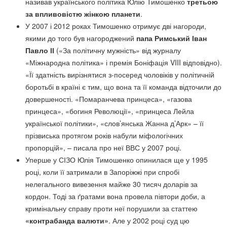
називав українського політика Юлію Тимошенко
третьою
за впливовістю жінкою планети
.
У 2007 і 2012 роках Тимошенко отримує дві нагороди,
якими до того був нагороджений
папа Римський Іван
Павло ІІ
(«За політичну мужність» від журналу
«Міжнародна політика» і премія Боніфація VIII відповідно).
«Її здатність вирізнятися з-посеред чоловіків у політичній
боротьбі в країні є тим, що вона та її команда відточили до
довершеності. «Помаранчева принцеса», «газова
принцеса», «богиня Революції», «принцеса Лейла
української політики», «слов’янська Жанна д’Арк» – її
прізвиська протягом років набули міфологічних
пропорцій», – писала про неї ВВС у 2007 році.
Уперше у СІЗО Юлія Тимошенко опинилася ще у 1995
році, коли її затримали в Запоріжжі при спробі
нелегального вивезення майже 30 тисяч доларів за
кордон. Тоді за ґратами вона провела півтори доби, а
кримінальну справу проти неї порушили за статтею
«контрабанда валюти»
. Але у 2002 році суд цю