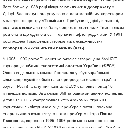
його батька у 1988 році відкривають
пункт відеопрокату
у
Дніпрі. Вже наступного року вона стає комерційним директором
молодіжного центру
«Термінал»
. Прибутки від цієї діяльності,
яка також включала в себе відеопрокат, дозволили Тимошенкам
розпочати ще один бізнес – торгівлю нафтопродуктами. У 1991
році родина Тимошенків створює українсько-кіпрську
корпорацію «Український бензин» (КУБ)
.
У 1995–1996 роках Тимошенко очолює створену на базі КУБ
корпорацію
«Єдині енергетичні системи України» (ЄЕСУ)
.
Основна діяльність компанії полягала у збуті української
сільгосппродукції в обмін на енергоресурси (основна країна
збуту – Росія). Статутний капітал ЄЕСУ становив понад 10
мільярдів доларів. За даними ЗМІ та оцінками деяких експертів,
у той час ЄЕСУ контролювала 25% економіки України і,
користуючись підтримкою віце-прем’єра з питань паливно-
енергетичного комплексу, а потім прем’єр-міністра
Павла
Лазаренка
, впродовж 1995–1996 років мала монополію на
постачання газу з Росії. У 1998 році податкова служба України