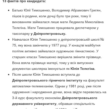
13 фактів про кандидата:
Батько Юлії Тимошенко, Володимир Абрамович Григян,
пішов із родини, коли дочці було три роки, тому її
вихованням займалася лише мати Людмила Миколаївна
Телєгіна. Мати Тимошенко працювала диспетчером у
таксопарку
у Дніпропетровську.
Навчалася Юлія Тимошенко у дніпропетровській школі №
75, яку вона закінчила у 1977 році. У юнацтві майбутня
політик активно займалася художньою гімнастикою. У
старших класах Тимошенко вирішила змінити прізвище.
Вона взяла прізвище матері, тому у всіх випускних
документах школярка іменується як
Юлія Телєгіна
.
Після школи Юлія Тимошенко вступила до
Дніпропетровського гірничого інституту
на факультет
автоматики-телемеханіки. Однак у 1981 році, уже після
одруження і народження дочки, вона звідти перевелась на
3-й курс факультету економіки
Дніпропетровського
державного університету
, обравши спеціальність