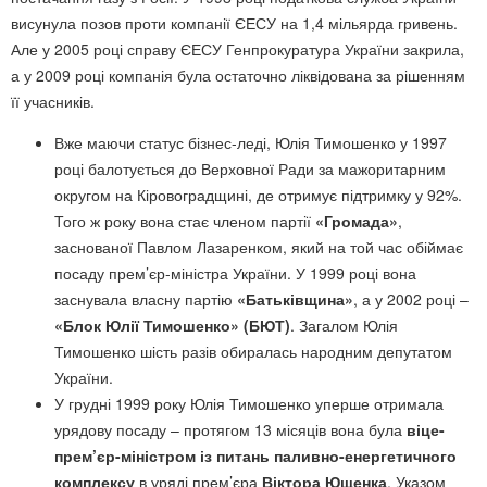
висунула позов проти компанії ЄЕСУ на 1,4 мільярда гривень.
Але у 2005 році справу ЄЕСУ Генпрокуратура України закрила,
а у 2009 році компанія була остаточно ліквідована за рішенням
її учасників.
Вже маючи статус бізнес-леді, Юлія Тимошенко у 1997
році балотується до Верховної Ради за мажоритарним
округом на Кіровоградщині, де отримує підтримку у 92%.
Того ж року вона стає членом партії
«Громада»
,
заснованої Павлом Лазаренком, який на той час обіймає
посаду прем’єр-міністра України. У 1999 році вона
заснувала власну партію
«Батьківщина»
, а у 2002 році –
«Блок Юлії Тимошенко» (БЮТ)
. Загалом Юлія
Тимошенко шість разів обиралась народним депутатом
України.
У грудні 1999 року Юлія Тимошенко уперше отримала
урядову посаду – протягом 13 місяців вона була
віце-
прем’єр-міністром із питань паливно-енергетичного
комплексу
в уряді прем’єра
Віктора Ющенка
. Указом