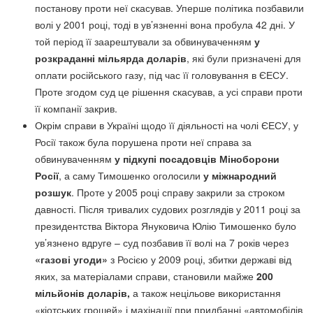
постанову проти неї скасував. Уперше політика позбавили
волі у 2001 році, тоді в ув’язненні вона пробула 42 дні. У
той період її заарештували за обвинуваченням
у
розкраданні мільярда доларів
, які були призначені для
оплати російського газу, під час її головування в ЄЕСУ.
Проте згодом суд це рішення скасував, а усі справи проти
її компанії закрив.
Окрім справи в Україні щодо її діяльності на чолі ЄЕСУ, у
Росії також була порушена проти неї справа за
обвинуваченням
у підкупі посадовців Міноборони
Росії
, а саму Тимошенко оголосили
у міжнародний
розшук
. Проте у 2005 році справу закрили за строком
давності. Після тривалих судових розглядів у 2011 році за
президентства Віктора Януковича Юлію Тимошенко було
ув’язнено вдруге – суд позбавив її волі на 7 років через
«газові угоди»
з Росією у 2009 році, збитки державі від
яких, за матеріалами справи, становили майже
200
мільйонів доларів,
а також нецільове використання
«кіотських грошей» і махінації при придбанні «автомобілів