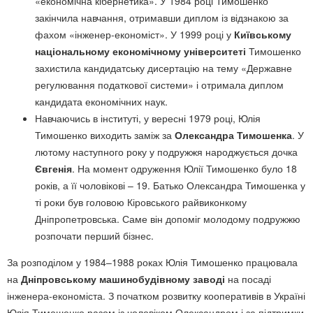
«економічна кібернетика». У 1984 році Тимошенко
закінчила навчання, отримавши диплом із відзнакою за
фахом «інженер-економіст». У 1999 році у
Київському
національному економічному університеті
Тимошенко
захистила кандидатську дисертацію на тему «Державне
регулювання податкової системи» і отримала диплом
кандидата економічних наук.
Навчаючись в інституті, у вересні 1979 році, Юлія
Тимошенко виходить заміж за
Олександра Тимошенка
. У
лютому наступного року у подружжя народжується дочка
Євгенія
. На момент одруження Юлії Тимошенко було 18
років, а її чоловікові – 19. Батько Олександра Тимошенка у
ті роки був головою Кіровського райвиконкому
Дніпропетровська. Саме він допоміг молодому подружжю
розпочати перший бізнес.
За розподілом у 1984–1988 роках Юлія Тимошенко працювала
на
Дніпровському машинобудівному заводі
на посаді
інженера-економіста. З початком розвитку кооперативів в Україні
Юлія Тимошенко разом із чоловіком Олександром і за підтримки