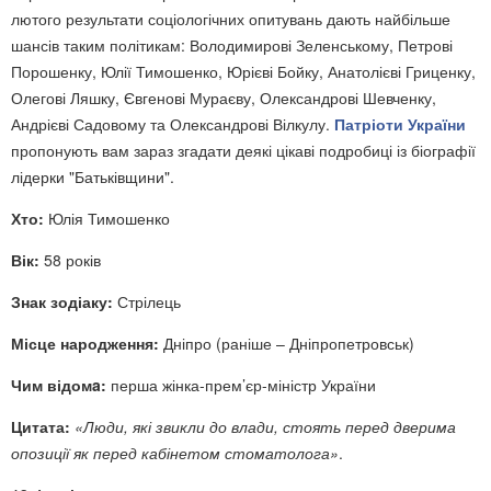
лютого результати соціологічних опитувань дають найбільше
шансів таким політикам: Володимирові Зеленському, Петрові
Порошенку, Юлії Тимошенко, Юрієві Бойку, Анатолієві Гриценку,
Олегові Ляшку, Євгенові Мураєву, Олександрові Шевченку,
Андрієві Садовому та Олександрові Вілкулу.
Патріоти України
пропонують вам зараз згадати деякі цікаві подробиці із біографії
лідерки "Батьківщини".
Хто:
Юлія Тимошенко
Вік:
58 років
Знак зодіаку:
Стрілець
Місце народження:
Дніпро (раніше – Дніпропетровськ)
Чим відомa:
перша жінка-прем’єр-міністр України
Цитата:
«Люди, які звикли до влади, стоять перед дверима
опозиції як перед кабінетом стоматолога»
.