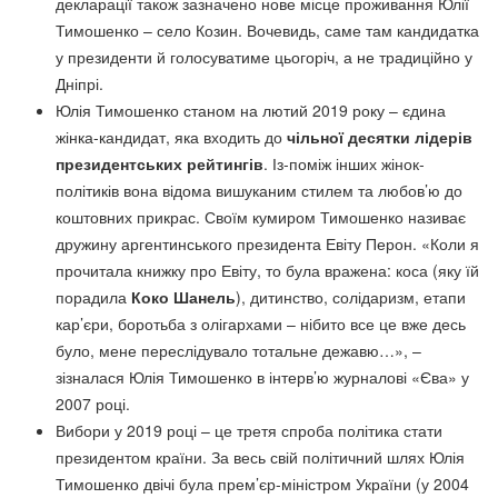
декларації також зазначено нове місце проживання Юлії
Тимошенко – село Козин. Вочевидь, саме там кандидатка
у президенти й голосуватиме цьогоріч, а не традиційно у
Дніпрі.
Юлія Тимошенко станом на лютий 2019 року – єдина
жінка-кандидат, яка входить до
чільної десятки лідерів
президентських рейтингів
. Із-поміж інших жінок-
політиків вона відома вишуканим стилем та любов’ю до
коштовних прикрас. Своїм кумиром Тимошенко називає
дружину аргентинського президента Евіту Перон. «Коли я
прочитала книжку про Евіту, то була вражена: коса (яку їй
порадила
Коко Шанель
), дитинство, солідаризм, етапи
кар’єри, боротьба з олігархами – нібито все це вже десь
було, мене переслідувало тотальне дежавю…», –
зізналася Юлія Тимошенко в інтерв’ю журналові «Єва» у
2007 році.
Вибори у 2019 році – це третя спроба політика стати
президентом країни. За весь свій політичний шлях Юлія
Тимошенко двічі була прем’єр-міністром України (у 2004