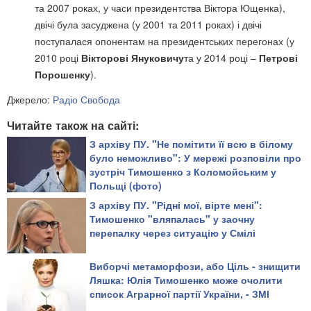
та 2007 роках, у часи президентства Віктора Ющенка),
двічі була засуджена (у 2001 та 2011 роках) і двічі
поступалася опонентам на президентських перегонах (у
2010 році
Вікторові Януковичу
та у 2014 році –
Петрові
Порошенку
).
Джерело:
Радіо Свобода
Читайте також на сайті:
З архіву ПУ. "Не помітити її всю в білому
було неможливо": У мережі розповіли про
зустріч Тимошенко з Коломойським у
Польщі (фото)
З архіву ПУ. "Рідні мої, вірте мені":
Тимошенко "вляпалась" у заочну
перепалку через ситуацію у Смілі
Виборчі метаморфози, або Ціль - знищити
Ляшка: Юлія Тимошенко може очолити
список Аграрної партії України, - ЗМІ