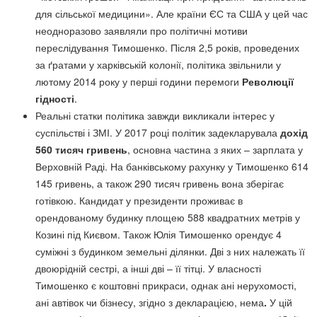
для сільської медицини». Але країни ЄС та США у цей час
неодноразово заявляли про політичні мотиви
переслідування Тимошенко. Після 2,5 років, проведених
за ґратами у харківській колонії, політика звільнили у
лютому 2014 року у перші години перемоги
Революції
гідності
.
Реальні статки політика завжди викликали інтерес у
суспільстві і ЗМІ. У 2017 році політик задекларувала
дохід
560 тисяч гривень
, основна частина з яких – зарплата у
Верховній Раді. На банківському рахунку у Тимошенко 614
145 гривень, а також 290 тисяч гривень вона зберігає
готівкою. Кандидат у президенти проживає в
орендованому будинку площею 588 квадратних метрів у
Козині під Києвом. Також Юлія Тимошенко орендує 4
суміжні з будинком земельні ділянки. Дві з них належать її
двоюрідній сестрі, а інші дві – її тітці. У власності
Тимошенко є коштовні прикраси, однак ані нерухомості,
ані автівок чи бізнесу, згідно з декларацією, нема
.
У цій