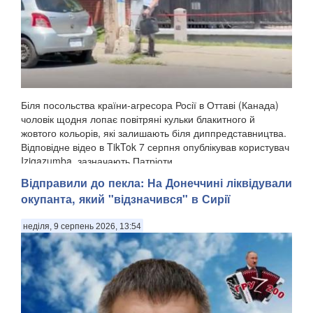
Біля посольства країни-агресора Росії в Оттаві (Канада)
чоловік щодня лопає повітряні кульки блакитного й
жовтого кольорів, які залишають біля диппредставництва.
Відповідне відео в TikTok 7 серпня опублікував користувач
Izigazumba, зазначають Патріоти ...
Відправили до пекла: На Донеччині ліквідували
окупанта, який "відзначився" в Сирії
неділя, 9 серпень 2026, 13:54