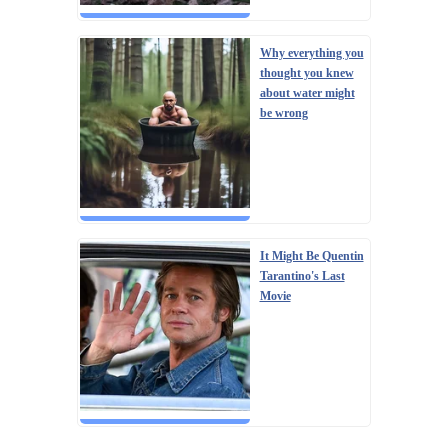
Why everything you
thought you knew
about water might
be wrong
It Might Be Quentin
Tarantino's Last
Movie