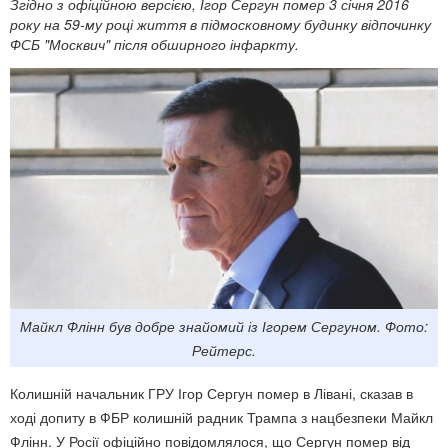
Згідно з офіційною версією, Ігор Сергун помер 3 січня 2016
року на 59-му році життя в підмосковному будинку відпочинку
ФСБ "Москвич" після обширного інфаркту.
Майкл Флінн був добре знайомий із Ігорем Сергуном. Фото:
Рейтерс.
Колишній начальник ГРУ Ігор Сергун помер в Лівані, сказав в
ході допиту в ФБР колишній радник Трампа з нацбезпеки Майкл
Флінн. У Росії офіційно повідомлялося, що Сергун помер від