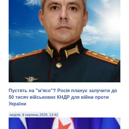
Пустять на "м'ясо"? Росія планує залучити до
50 тисяч військових КНДР для війни проти
України
неділя, 9 серпень 2026, 13:42