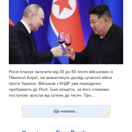
У Донецькій області українська армія ліквідувала
російського офіцера, полковника ЗС РФ Сергія Хвалова.
Ворожий військовий раніше двічі служив у Сирії, сприяючи
диктаторському режиму Башара Асада, передають
Патріоти України. Про це повідомив військовосл...
Росія планує залучити від 30 до 50 тисяч військових із
Північної Кореї, які вивчатимуть досвід сучасної війни
проти України. Військові з КНДР уже періодично
прибувають до Росії. Їхня кількість, за його словами,
поступово зросла від сотень до тисяч. Про...