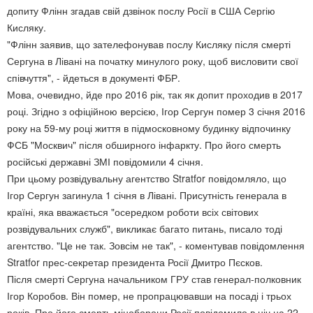
допиту Флінн згадав свій дзвінок послу Росії в США Сергію
Кисляку.
"Флінн заявив, що зателефонував послу Кисляку після смерті
Сергуна в Лівані на початку минулого року, щоб висловити свої
співчуття", - йдеться в документі ФБР.
Мова, очевидно, йде про 2016 рік, так як допит проходив в 2017
році. Згідно з офіційною версією, Ігор Сергун помер 3 січня 2016
року на 59-му році життя в підмосковному будинку відпочинку
ФСБ "Москвич" після обширного інфаркту. Про його смерть
російські державні ЗМІ повідомили 4 січня.
При цьому розвідувальну агентство Stratfor повідомляло, що
Ігор Сергун загинула 1 січня в Лівані. Присутність генерала в
країні, яка вважається "осередком роботи всіх світових
розвідувальних служб", викликає багато питань, писало тоді
агентство. "Це не так. Зовсім не так", - коментував повідомлення
Stratfor прес-секретар президента Росії Дмитро Пєсков.
Після смерті Сергуна начальником ГРУ став генерал-полковник
Ігор Коробов. Він помер, не пропрацювавши на посаді і трьох
років. Про його смерть міноборони Росії повідомило в ніч на 22