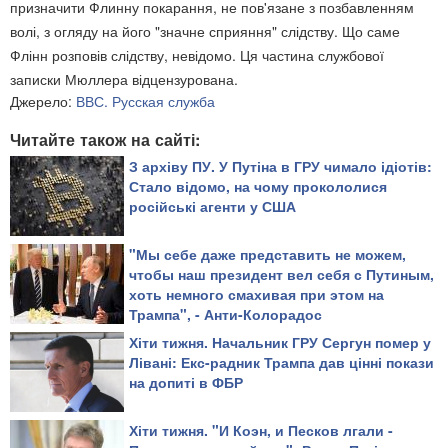
призначити Флинну покарання, не пов'язане з позбавленням
волі, з огляду на його "значне сприяння" слідству. Що саме
Флінн розповів слідству, невідомо. Ця частина службової
записки Мюллера відцензурована.
Джерело:
ВВС. Русская служба
Читайте також на сайті:
З архіву ПУ. У Путіна в ГРУ чимало ідіотів:
Стало відомо, на чому прокололися
російські агенти у США
"Мы себе даже представить не можем,
чтобы наш президент вел себя с Путиным,
хоть немного смахивая при этом на
Трампа", - Анти-Колорадос
Хіти тижня. Начальник ГРУ Сергун помер у
Лівані: Екс-радник Трампа дав цінні покази
на допиті в ФБР
Хіти тижня. "И Коэн, и Песков лгали -