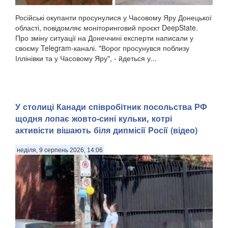
Російські окупанти просунулися у Часовому Яру Донецької
області, повідомляє моніторинговий проєкт DeepState.
Про зміну ситуації на Донеччині експерти написали у
своєму Telegram-каналі. "Ворог просунувся поблизу
Іллінівки та у Часовому Яру", - йдеться у...
У столиці Канади співробітник посольства РФ
щодня лопає жовто-сині кульки, котрі
активісти вішають біля дипмісії Росії (відео)
неділя, 9 серпень 2026, 14:06