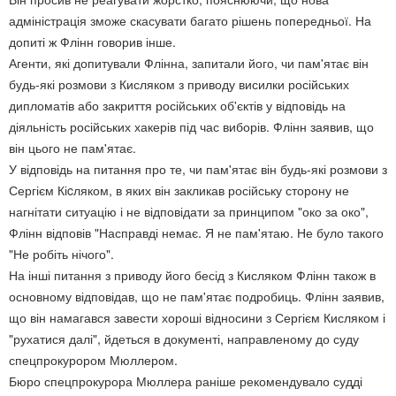
адміністрація зможе скасувати багато рішень попередньої. На
допиті ж Флінн говорив інше.
Агенти, які допитували Флінна, запитали його, чи пам'ятає він
будь-які розмови з Кисляком з приводу висилки російських
дипломатів або закриття російських об'єктів у відповідь на
діяльність російських хакерів під час виборів. Флінн заявив, що
він цього не пам'ятає.
У відповідь на питання про те, чи пам'ятає він будь-які розмови з
Сергієм Кіcляком, в яких він закликав російську сторону не
нагнітати ситуацію і не відповідати за принципом "око за око",
Флінн відповів "Насправді немає. Я не пам'ятаю. Не було такого
"Не робіть нічого".
На інші питання з приводу його бесід з Кисляком Флінн також в
основному відповідав, що не пам'ятає подробиць. Флінн заявив,
що він намагався завести хороші відносини з Сергієм Кисляком і
"рухатися далі", йдеться в документі, направленому до суду
спецпрокурором Мюллером.
Бюро спецпрокурора Мюллера раніше рекомендувало судді