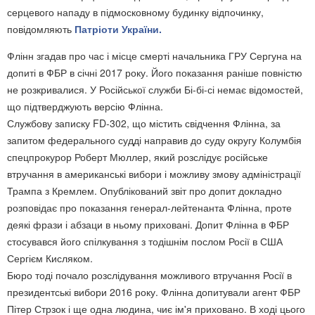
серцевого нападу в підмосковному будинку відпочинку,
повідомляють
Патріоти України.
Флінн згадав про час і місце смерті начальника ГРУ Сергуна на
допиті в ФБР в січні 2017 року. Його показання раніше повністю
не розкривалися. У Російської служби Бі-бі-сі немає відомостей,
що підтверджують версію Флінна.
Службову записку FD-302, що містить свідчення Флінна, за
запитом федерального судді направив до суду округу Колумбія
спецпрокурор Роберт Мюллер, який розслідує російське
втручання в американські вибори і можливу змову адміністрації
Трампа з Кремлем. Опублікований звіт про допит докладно
розповідає про показання генерал-лейтенанта Флінна, проте
деякі фрази і абзаци в ньому приховані. Допит Флінна в ФБР
стосувався його спілкування з тодішнім послом Росії в США
Сергієм Кисляком.
Бюро тоді почало розслідування можливого втручання Росії в
президентські вибори 2016 року. Флінна допитували агент ФБР
Пітер Стрзок і ще одна людина, чиє ім'я приховано. В ході цього