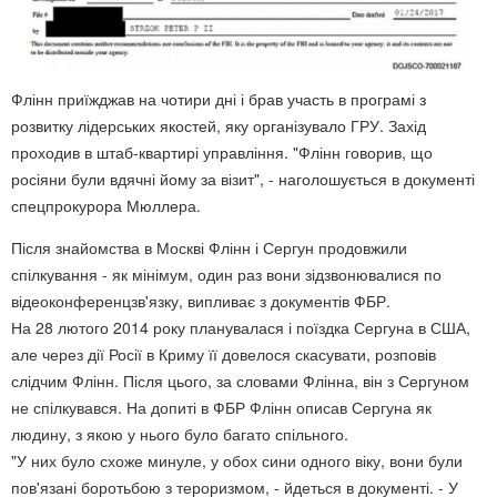
Флінн приїжджав на чотири дні і брав участь в програмі з
розвитку лідерських якостей, яку організувало ГРУ. Захід
проходив в штаб-квартирі управління. "Флінн говорив, що
росіяни були вдячні йому за візит", - наголошується в документі
спецпрокурора Мюллера.
Після знайомства в Москві Флінн і Сергун продовжили
спілкування - як мінімум, один раз вони зідзвонювалися по
відеоконференцзв'язку, випливає з документів ФБР.
На 28 лютого 2014 року планувалася і поїздка Сергуна в США,
але через дії Росії в Криму її довелося скасувати, розповів
слідчим Флінн. Після цього, за словами Флінна, він з Сергуном
не спілкувався. На допиті в ФБР Флінн описав Сергуна як
людину, з якою у нього було багато спільного.
"У них було схоже минуле, у обох сини одного віку, вони були
пов'язані боротьбою з тероризмом, - йдеться в документі. - У