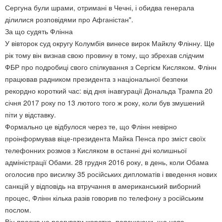
Сергуна були шрами, отримані в Чечні, і обидва генерала
ділилися розповідями про Афганістан".
За що судять Флінна
У вівторок суд округу Колумбія винесе вирок Майклу Флінну. Ще
рік тому він визнав свою провину в тому, що збрехав слідчим
ФБР про подробиці свого спілкування з Сергієм Кисляком. Флінн
працював радником президента з національної безпеки
рекордно короткий час: від дня інавгурації Дональда Трампа 20
січня 2017 року по 13 лютого того ж року, коли був змушений
піти у відставку.
Формально це відбулося через те, що Флінн невірно
проінформував віце-президента Майка Пенса про зміст своїх
телефонних розмов з Кисляком в останні дні колишньої
адміністрації Обами. 28 грудня 2016 року, в день, коли Обама
оголосив про висилку 35 російських дипломатів і введення нових
санкцій у відповідь на втручання в американський виборний
процес, Флінн кілька разів говорив по телефону з російським
послом.
Він просив не реагувати жорстко, пояснюючи, що нова