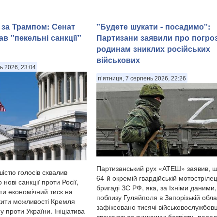
 за Трампом: Сенат
"Будете шукати - посадимо":
в "пекельні санкції"
Партизани заявили про погро
родинам зниклих російських
військових
ь 2026, 23:04
п’ятниця, 7 серпень 2026, 22:26
Партизанський рух «АТЕШ» заявив, щ
істю голосів схвалив
64-й окремій гвардійській мотострілец
нові санкції проти Росії,
бригаді ЗС РФ, яка, за їхніми даними,
ти економічний тиск на
поблизу Гуляйполя в Запорізькій облас
ити можливості Кремля
зафіксовано тисячі військовослужбовці
у проти України. Ініціатива
вважаються зниклими безвісти, пере