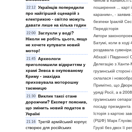
чином в наявності 
Українців попередили
поширення ... карт 
22:12
про найгірший сценарій з
караним», - заявив 
електрикою - світло можуть
безпеки Іраклій Сес
давати лише на кілька годин
Передісторія
Заглухли у воді?
22:00
Автори законопроек
Ніколи не робіть цього, якщо
Батумі, коли в ході
не хочете купувати новий
роздавала сувеніри,
мотор!
Абхазії і Південної О
Археологи
21:45
Делегацію з Ханти-
приголомшили відкриттям у
храмі Зевса в окупованому
грузинській сторон
Криму - знахідка
склалася і новообр
приховувала моторошну
Примітно, що Дворк
таємницю
уряді Росії, а в 20
Виклик таксі стане
21:30
грузинських сепарат
дорожчим? Експерт пояснив,
посаду президента
що змінить новий податок в
Історія з картою з
Україні
(РШФ) Марк Глухівс
Третій армійський корпус
21:16
створює для російських
Грузії без двох її 