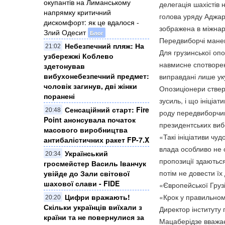
окупантів на Лиманському
делегація шахістів н
напрямку критичний
голова уряду Аджарі
дискомфорт: як це вдалося -
зображена в міжнар
Злий Одесит
Блог
Передвиборчі мане
Небезпечний пляж: На
21:02
Для грузинської оп
узбережжі Коблево
навмисне спотворенн
здетонував
вибухонебезпечний предмет:
виправдані лише уку
чоловік загинув, дві жінки
Опозиціонери ствер
поранені
зусиль, і що ініціа
Сенсаційний старт: Fire
20:48
роду передвиборчи
Point анонсувала початок
президентських виб
масового виробництва
«Такі ініціативи чуд
антибалістичних ракет FP-7.X
влада особливо не о
Український
20:34
пропозиції здаються
гросмейстер Василь Іванчук
потім не довести їх
увійде до Зали світової
шахової слави - FIDE
«Європейської Грузі
Цифри вражають!
«Крок у правильно
20:20
Скільки українців виїхали з
Директор інституту 
країни та не повернулися за
Мацаберідзе вважає