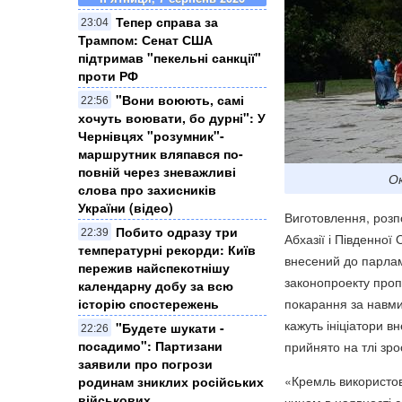
Тепер справа за
23:04
Трампом: Сенат США
підтримав "пекельні санкції"
проти РФ
​"Вони воюють, самі
22:56
хочуть воювати, бо дурні": У
Чернівцях "розумник"-
маршрутник вляпався по-
повній через зневажливі
Ок
слова про захисників
України (відео)
Виготовлення, розп
Побито одразу три
22:39
Абхазії і Південної
температурні рекорди: Київ
внесений до парлам
пережив найспекотнішу
законопроекту проп
календарну добу за всю
історію спостережень
покарання за навмис
кажуть ініціатори в
"Будете шукати -
22:26
посадимо": Партизани
прийнято на тлі зро
заявили про погрози
«Кремль використов
родинам зниклих російських
військових