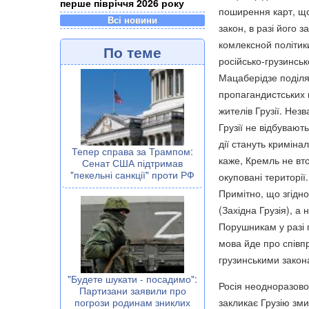
перше півріччя 2026 року
поширення карт, що 
Всі новини
закон, в разі його
комлексной політики
По теме
російсько-грузинсько
Мацаберідзе поділя
пропагандистських 
жителів Грузії. Не
Грузії не відбувают
дії стануть криміна
Тепер справа за Трампом:
каже, Кремль не вт
Сенат США підтримав
"пекельні санкції" проти РФ
окуповані території.
Примітно, що згідно 
(Західна Грузія), а 
Порушникам у разі 
мова йде про співп
грузинськими закон
"Будете шукати - посадимо":
Росія неодноразово 
Партизани заявили про
закликає Грузію зми
погрози родинам зниклих