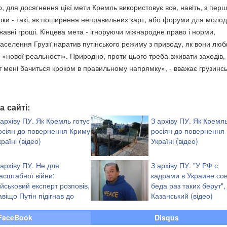
но, для досягнення цієї мети Кремль використовує все, навіть, з пер
оки - такі, як поширення неправильних карт, або форуми для молод
жавні гроші. Кінцева мета - ігноруючи міжнародне право і норми,
аселення Грузії наратив путінського режиму з приводу, як вони люб
ї «нової реальності». Природно, проти цього треба вживати заходів, 
рт мені бачиться кроком в правильному напрямку», - вважає грузинс
а сайті:
 архіву ПУ. Як Кремль готує
З архіву ПУ. Як Кремль
осіян до повернення Криму
росіян до повернення
країні (відео)
Україні (відео)
 архіву ПУ. Не для
З архіву ПУ. "У РФ с
асштабної війни:
кадрами в Украине со
ійськовий експерт розповів,
беда раз таких берут", 
авіщо Путін підігнав до
Казанський (відео)
ордонів з Україною сотні
FaceBook
Disqus