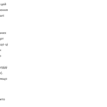
 цей
лення
аті
аних
арт
що ці
н
о
гдіді
я).
 якщо
рито