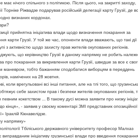
е має нічого спільного з політикою. Після цього, на закритті заходу,
ї Торніке Ріжвадзе подарував російській делегації карту Грузії, де в
одно визнаних кордонах.
ври?
озиції прийнятна ініціатива влади щодо визначення покарання за
я карти Грузії. У той же час, опоненти влади вважають, що такі дії
пі з активністю щодо захисту прав жителів окупованих регіонів.
джують, що керівництво Грузії в даному напрямку не робить належ
тива про покарання за викривлення карти Грузії, швидше за все є сво
м маневром, тобто бажанням сподобатися виборцям в переддень
орів, намічених на 28 жовтня.
ові, коли врегульовані всі інші питання, але на тлі того, що грузинськ
бтяжує себе захистом прав і безпеки жителів окупованих регіонів, т
 певним кокетством ... В такому дусі можна заявити про низку ініціа
 до кінця», - заявив у своєму коментарі ЗМІ представник опозиційної
ї» Іраклій Кікнавелідзе.
му напрямку»
політології Тбіліського державного університету професор Малхаз
 виправданим ініціативу грузинської влади про введення покарання