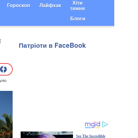
Хіти
Гороскоп
Лайфхак
тижня
Блоги
ї
Патріоти в FaceBook
було
See The Incredible