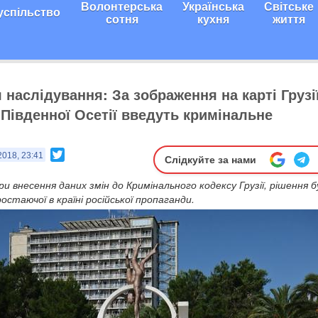
Волонтерська
Українська
Світське
успільство
сотня
кухня
життя
наслідування: За зображення на карті Грузі
і Південної Осетії введуть кримінальне
Twitter
2018, 23:41
Слідкуйте за нами
ри внесення даних змін до Кримінального кодексу Грузії, рішення 
остаючої в країні російської пропаганди.