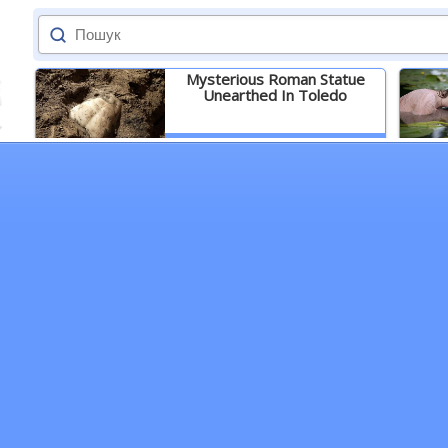
Mysterious Roman Statue
Unearthed In Toledo
Детальніше