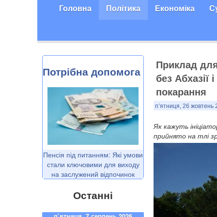
Головна
Політика
Економіка
С
Приклад для 
Потрібна допомога
без Абхазії 
покарання
п’ятниця, 26 жовтень 
Як кажуть ініціато
прийнято на тлі зр
Пенсія під питанням: Які умови
стали ключовими для виходу
на заслужений відпочинок
Останні
п’ятниця, 7 серпень 2026