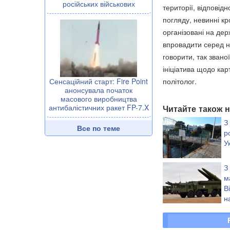
російських військових
території, відповід
погляду, невинні кр
організовані на дер
впровадити серед н
говорити, так звано
ініціатива щодо ка
політолог.
Сенсаційний старт: Fire Point
анонсувала початок
масового виробництва
антибалістичних ракет FP-7.X
Читайте також н
З
Все по теме
р
У
З
м
В
н
к
танків і "Іскандери"