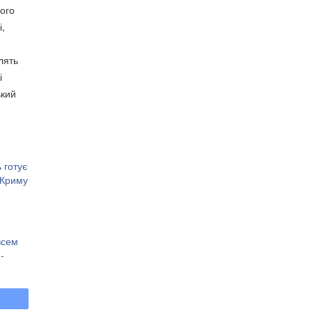
шого
і,
лять
і
ький
 готує
 Криму
всем
-