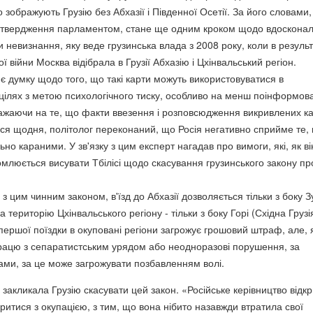
зображують Грузію без Абхазії і Південної Осетії. За його словами,
 затвердження парламентом, стане ще одним кроком щодо вдоскона
 невизнання, яку веде грузинська влада з 2008 року, коли в результ
ї війни Москва відібрала в Грузії Абхазію і Цхінвальський регіон.
є думку щодо того, що такі карти можуть використовуватися в
цілях з метою психологічного тиску, особливо на менш поінформов
зважаючи на те, що факти ввезення і розповсюдження викривлених к
ься щодня, політолог переконаний, що Росія негативно сприйме те, 
льно караними. У зв'язку з цим експерт нагадав про вимоги, які, як ві
омлюється висувати Тбілісі щодо скасування грузинського закону пр
з цим чинним законом, в'їзд до Абхазії дозволяється тільки з боку Зу
на територію Цхінвальського регіону - тільки з боку Горі (Східна Грузі
першої поїздки в окуповані регіони загрожує грошовий штраф, але,
рацю з сепаратистським урядом або неодноразові порушення, за
ами, за це може загрожувати позбавленням волі.
закликала Грузію скасувати цей закон. «Російське керівництво відк
ритися з окупацією, з тим, що вона нібито назавжди втратила свої