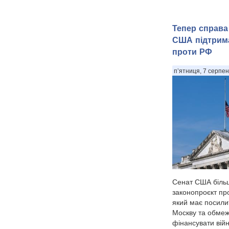
Тепер справа
США підтрима
проти РФ
п’ятниця, 7 серпен
Сенат США більш
законопроєкт про 
який має посили
Москву та обмеж
фінансувати війн