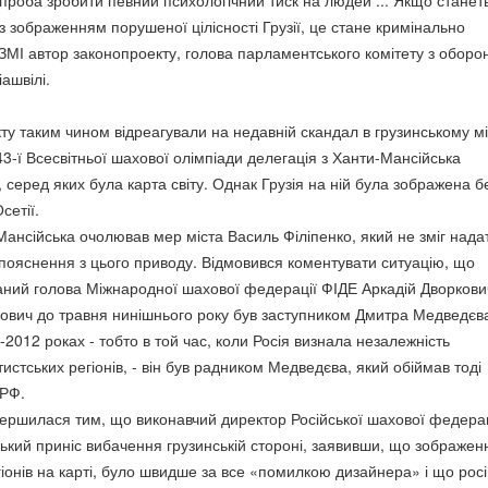
спроба зробити певний психологічний тиск на людей ... Якщо станет
із зображенням порушеної цілісності Грузії, це стане кримінально
ЗМІ автор законопроекту, голова парламентського комітету з оборон
іашвілі.
ту таким чином відреагували на недавній скандал в грузинському мі
 43-ї Всесвітньої шахової олімпіади делегація з Ханти-Мансійська
 серед яких була карта світу. Однак Грузія на ній була зображена б
сетії.
Мансійська очолював мер міста Василь Філіпенко, який не зміг нада
і пояснення з цього приводу. Відмовився коментувати ситуацію, що
аний голова Міжнародної шахової федерації ФІДЕ Аркадій Дворкови
ович до травня нинішнього року був заступником Дмитра Медведєв
08-2012 роках - тобто в той час, коли Росія визнала незалежність
истських регіонів, - він був радником Медведєва, який обіймав тоді
 РФ.
авершилася тим, що виконавчий директор Російської шахової федерац
ький приніс вибачення грузинській стороні, заявивши, що зображен
регіонів на карті, було швидше за все «помилкою дизайнера» і що рос