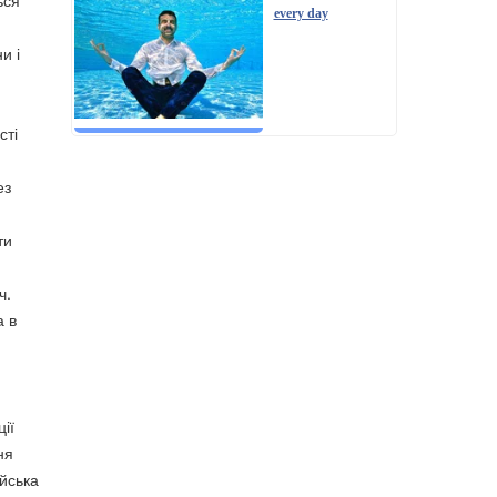
ься
every day
и і
сті
ез
ти
ч.
а в
ії
ня
ійська