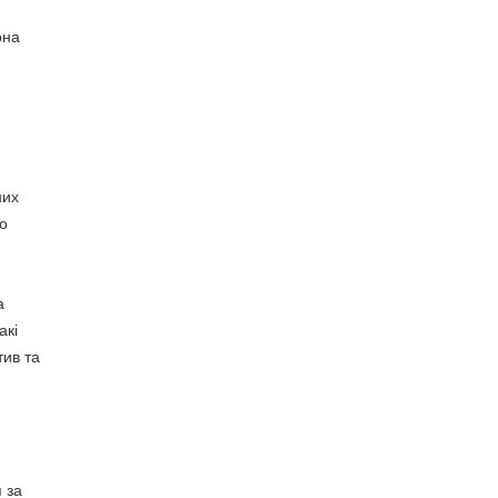
она
них
го
а
акі
тив та
 за