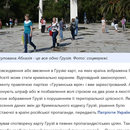
упована Абхазія - це все одно Грузія. Фото: соцмережі.
овсюдження або ввезення в Грузію карт, на яких країна зображена 
 Осетії може стати кримінально караним. Відповідний законопроект,
енту правлячою партією «Грузинська мрія» і вже зареєстрований. 
онують штраф або ж позбавлення волі строком на два роки в якості
не зображення Грузії з порушенням її територіальної цілісності. Як
несення даних змін до Кримінального кодексу Грузії, рішення було
стаючої в країні російської пропаганди, передають
Патріоти Украї
ував спотворену карту Грузії в певних пропагандистських цілях. Та