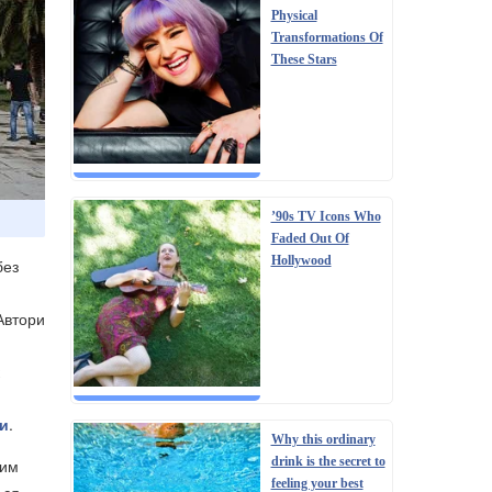
Physical
Transformations Of
These Stars
’90s TV Icons Who
Faded Out Of
Hollywood
без
Автори
ни
.
Why this ordinary
drink is the secret to
ким
feeling your best