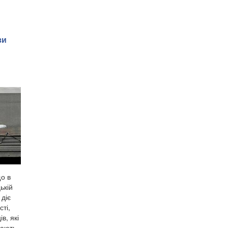
зи
о в
ькій
 діє
ті,
в, які
дають