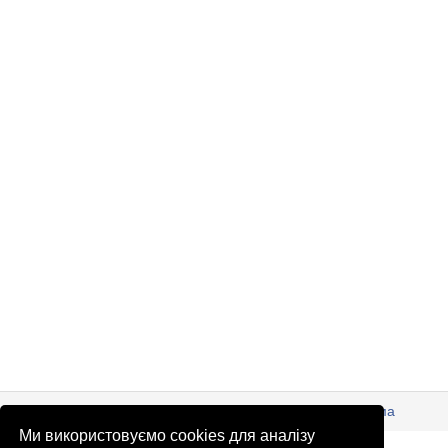
© Патріоти України 2026
Правова інформація
Реклама
Ми використовуємо cookies для аналізу
info
@
patrioty.org.ua