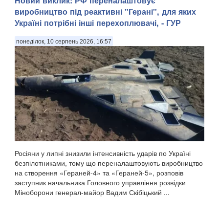
Новий виклик: РФ переналаштовує
виробництво під реактивні "Герані", для яких
Україні потрібні інші перехоплювачі, - ГУР
понеділок, 10 серпень 2026, 16:57
Росіяни у липні знизили інтенсивність ударів по Україні
безпілотниками, тому що переналаштовують виробництво
на створення «Гераней-4» та «Гераней-5», розповів
заступник начальника Головного управління розвідки
Міноборони генерал-майор Вадим Скібіцький ...