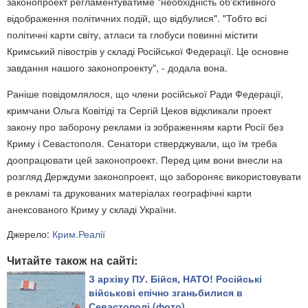
законопроект регламентуватиме "необхідність об'єктивного
відображення політичних подій, що відбулися". "Тобто всі
політичні карти світу, атласи та глобуси повинні містити
Кримський півострів у складі Російської Федерації. Це основне
завдання нашого законопроекту", - додала вона.
Раніше повідомлялося, що члени російської Ради Федерації,
кримчани Ольга Ковітіді та Сергій Цеков відкликали проект
закону про заборону реклами із зображенням карти Росії без
Криму і Севастополя. Сенатори стверджували, що їм треба
доопрацювати цей законопроект. Перед цим вони внесли на
розгляд Держдуми законопроект, що забороняє використовувати
в рекламі та друкованих матеріалах географічні карти
анексованого Криму у складі України.
Джерело:
Крим.Реалії
Читайте також на сайті:
З архіву ПУ. Бійся, НАТО! Російські
військові епічно зганьбилися в
Севастополі (фото)