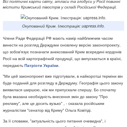
Всі політичні карти світу, атласи та глобуси у Росії повинні
містити Кримський півострів у складі Російської Федерації.
Окупований Крим. Ілюстрація: uapress.info.
Члени Ради Федерації РФ мають намір найближчим часом
винести на розгляд Держдуми оновлену версію законопроекту,
що зобов'язує позначати анексований Крим всередині кордонів
Росії на всій картографічній продукції, що випускається в країні,
передають
Патріоти України
.
"Ми цей законопроект вже підготували, в найкоротші терміни він
буде поданий для розгляду в Держдуму. Географія цього закону
виявилася ширшою, ніж ми припускали спершу. Бо спочатку
була вказана необхідність внесення змін до закону "Про
рекламу", але це досить вузько" , - сказала російським
журналістам "сенатор від Криму" Ольга Ковітіді.
За її словами, "актуальність цього питання очевидна", і