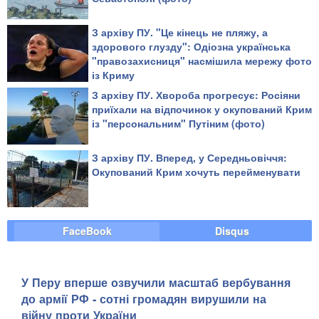
З архіву ПУ. "Це кінець не пляжу, а
здорового глузду": Одіозна українська
"правозахисниця" насмішила мережу фото
із Криму
З архіву ПУ. Хвороба прогресує: Росіяни
приїхали на відпочинок у окупований Крим
із "персональним" Путіним (фото)
З архіву ПУ. Вперед, у Середньовіччя:
Окупований Крим хочуть перейменувати
FaceBook
Disqus
У Перу вперше озвучили масштаб вербування
до армії РФ - сотні громадян вирушили на
війну проти України