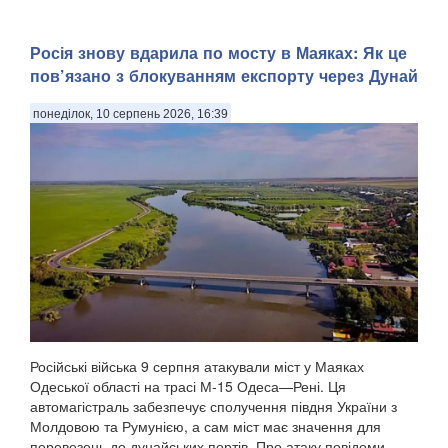
Росія знову вдарила по мосту в Маяках: Як це
пов’язано з блокуванням експорту через Дунай
понеділок, 10 серпень 2026, 16:39
Російські війська 9 серпня атакували міст у Маяках
Одеської області на трасі М-15 Одеса—Рені. Ця
автомагістраль забезпечує сполучення півдня України з
Молдовою та Румунією, а сам міст має значення для
перевезень до дунайських портів. Про атаку повідоми...