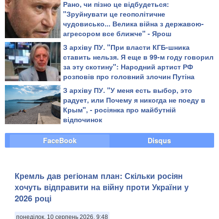
Рано, чи пізно це відбудеться:
"Зруйнувати це геополітичне
чудовисько... Велика війна з державою-
агресором все ближче" - Ярош
З архіву ПУ. "При власти КГБ-шника
ставить нельзя. Я еще в 99-м году говорил
за эту скотину": Народний артист РФ
розповів про головний злочин Путіна
З архіву ПУ. "У меня есть выбор, это
радует, или Почему я никогда не поеду в
Крым", - росіянка про майбутній
відпочинок
FaceBook
Disqus
Кремль дав регіонам план: Скільки росіян
хочуть відправити на війну проти України у
2026 році
понеділок, 10 серпень 2026, 9:48