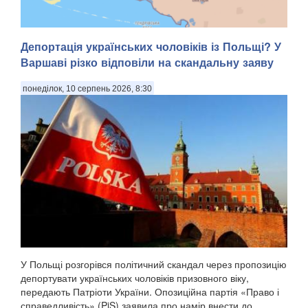
Депортація українських чоловіків із Польщі? У
Варшаві різко відповіли на скандальну заяву
Сили оборони перерізали логістику російських військ на
понеділок, 10 серпень 2026, 8:30
Кінбурнському півострові на Миколаївщині. За даними
ЗСУ, півострів перебуває під повним вогневим контролем,
а противник намагається втекти з позицій через брак
боєприпасів, пального та продовольств...
У Польщі розгорівся політичний скандал через пропозицію
депортувати українських чоловіків призовного віку,
передають Патріоти України. Опозиційна партія «Право і
справедливість» (PiS) заявила про намір внести до