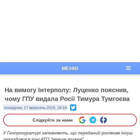
МЕНЮ
На вимогу Інтерполу: Луценко пояснив,
чому ГПУ видала Росії Тимура Тумгоєва
Twitter
понеділок, 17 вересень 2018, 18:16
Слідкуйте за нами
У Генпрокуратурі запевняють, що переданий росіянам інгуш
знаходився в зоні АТО "менше тижня".