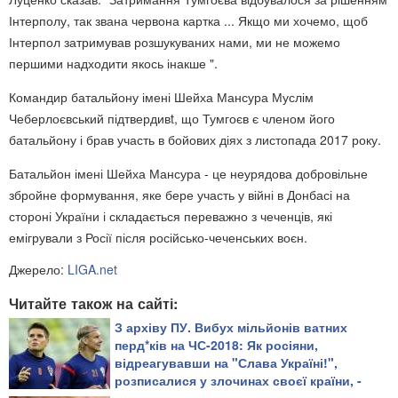
Інтерполу, так звана червона картка ... Якщо ми хочемо, щоб
Інтерпол затримував розшукуваних нами, ми не можемо
першими надходити якось інакше ".
Командир батальйону імені Шейха Мансура Муслім
Чеберлоєвський підтвердивt, що Тумгоєв є членом його
батальйону і брав участь в бойових діях з листопада 2017 року.
Батальйон імені Шейха Мансура - це неурядова добровільне
збройне формування, яке бере участь у війні в Донбасі на
стороні України і складається переважно з чеченців, які
емігрували з Росії після російсько-чеченських воєн.
Джерело:
LIGA.net
Читайте також на сайті:
З архіву ПУ. Вибух мільйонів ватних
перд*ків на ЧС-2018: Як росіяни,
відреагувавши на "Слава Україні!",
розписалися у злочинах своєї країни, -
блогер