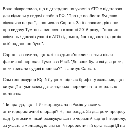
Вона підкреслила, що підтвердження участі в АТО є підставою
для відмови у видачі особи в РФ. "Про це особисто Луценко
відзначав не раз", - написала Сарган. За її словами, рішення
про видачу Тумгоєва винесено в жовтні 2016 року, і "жодних
свідчень / доказів участі в АТО від нього, його адвокатів, третіх
осіб надано не було".
Сарган зазначила, що такі «свідки» з'явилися тільки після
фактичної передачі Тумгоєва Росії. "Де вони були всі два роки,
поки тривали судові процеси?" - запитує Сарган.
Сам генпрокурор Юрій Луценко під час брифінгу зазначив, що в
ситуації з Тумгоєвим дві складових - юридична та морально-
політична.
"Чи правда, що ГПУ екстрадувала в Росію учасника
антитерористичної операції? Ні, неправда. За два роки процесу
над Тумгоєвим, який розшукується по червоній картці Інтерполу,
за участь в міжнародно визнаній терористичній організації ІД на