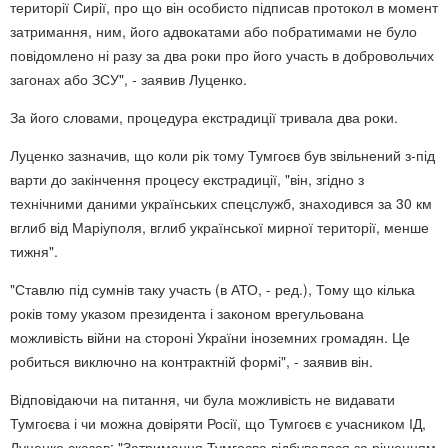
території Сирії, про що він особисто підписав протокол в момент
затримання, ним, його адвокатами або побратимами не було
повідомлено ні разу за два роки про його участь в добровольчих
загонах або ЗСУ", - заявив Луценко.
За його словами, процедура екстрадиції тривала два роки.
Луценко зазначив, що коли рік тому Тумгоєв був звільнений з-під
варти до закінчення процесу екстрадиції, "він, згідно з
технічними даними українських спецслужб, знаходився за 30 км
вглиб від Маріуполя, вглиб української мирної території, менше
тижня".
"Ставлю під сумнів таку участь (в АТО, - ред.), Тому що кілька
років тому указом президента і законом врегульована
можливість війни на стороні України іноземних громадян. Це
робиться виключно на контрактній формі", - заявив він.
Відповідаючи на питання, чи була можливість не видавати
Тумгоєва і чи можна довіряти Росії, що Тумгоєв є учасником ІД,
Луценко сказав: "Затримання Тумгоєва відбувалося за рішенням