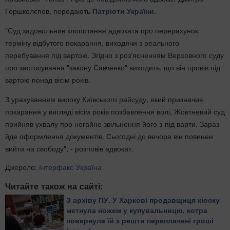
Горшколєпов, передають
Патріоти України
.
"Суд задовольнив клопотання адвоката про перерахунок
терміну відбутого покарання, виходячи з реального
перебування під вартою. Згідно з роз'ясненням Верховного суду
про застосування "закону Савченко" виходить, що він провів під
вартою понад вісім років.
З урахуванням вироку Київського райсуду, який призначив
покарання у вигляді вісім років позбавлення волі, Жовтневий суд
прийняв ухвалу про негайне звільнення його з-під варти. Зараз
йде оформлення документів. Сьогодні до вечора він повинен
вийти на свободу", - розповів адвокат.
Джерело:
Інтерфакс-Україна
Читайте також на сайті:
З архіву ПУ. У Харкові продавщиця кіоску
метнула ножем у купувальницю, котра
повернула їй з решти переплачені гроші