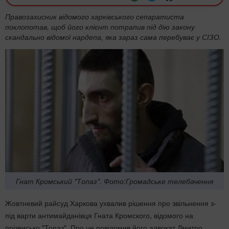
Правозахисник відомого харківського сепаратиста
поклопотав, щоб його клієнт потрапив під дію закону
скандально відомої нардепа, яка зараз сама перебуває у СІЗО.
Гнат Кромський "Топаз". Фото:Громадське телебачення
Жовтневий райсуд Харкова ухвалив рішення про звільнення з-
під варти антимайданівця Гната Кромского, відомого на
прізвисько "Топаз". Про це повідомив його адвокат Дмитро