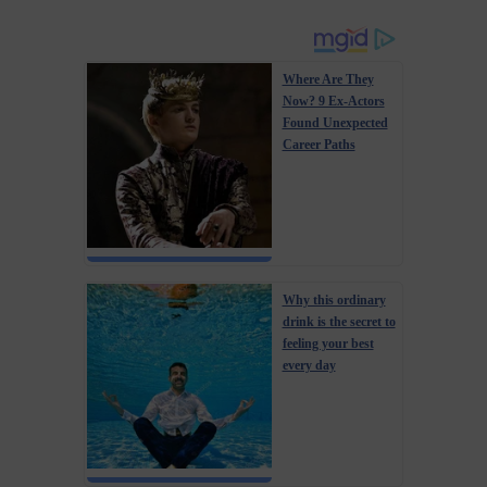
Where Are They
Now? 9 Ex-Actors
Found Unexpected
Career Paths
Why this ordinary
drink is the secret to
feeling your best
every day