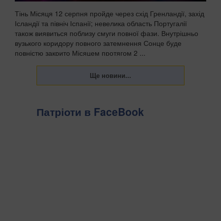
Тінь Місяця 12 серпня пройде через схід Гренландії, захід
Ісландії та північ Іспанії; невелика область Португалії
також виявиться поблизу смуги повної фази. Внутрішньо
вузького коридору повного затемнення Сонце буде
повністю закрито Місяцем протягом 2 ...
Патріоти в FaceBook