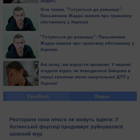
(відео)
Хіти тижня. "Готуються до реваншу":
Письменник Жадан заявив про тривожну
обстановку у Харкові
"Готуються до реваншу": Письменник
Жадан заявив про тривожну обстановку у
Харкові
Ані шоку, ані відчуття провини: У мережі
згадали відео, як поводилася Зайцева в
перші хвилини після смертельної ДТП у
Харкові
FaceBook
Disqus
Ресторани поки нічого не можуть вдіяти: У
Хотинської фортеці продовжує руйнуватися
захісний мур