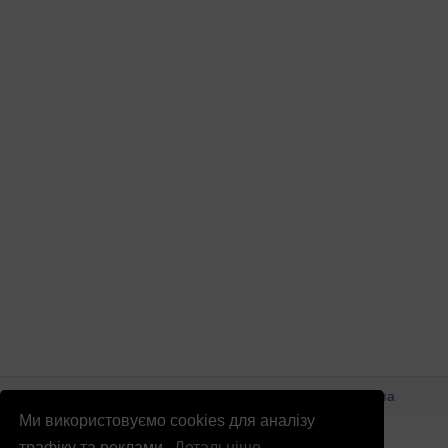
© Патріоти України 2026
Правова інформація
Реклама
Ми використовуємо cookies для аналізу
info
@
patrioty.org.ua
трафіку та реклами.
Детальніше