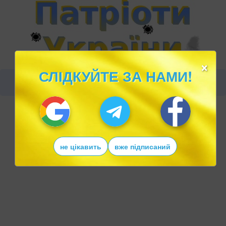
×
СЛІДКУЙТЕ ЗА НАМИ!
не цікавить
вже підписаний