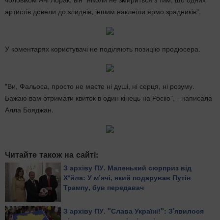
артистів довели до злиднів, іншим наклеїли ярмо зрадників".
У коментарях користувачі не поділяють позицію продюсера.
"Ви, Фальоса, просто не маєте ні душі, ні серця, ні розуму.
Бажаю вам отримати квиток в один кінець на Росію", - написала
Алла Бояджан.
Читайте також на сайті:
З архіву ПУ. Маленький сюрприз від
Х*йла: У м’ячі, який подарував Путін
Трампу, був передавач
З архіву ПУ. "Слава Україні!": З'явилося