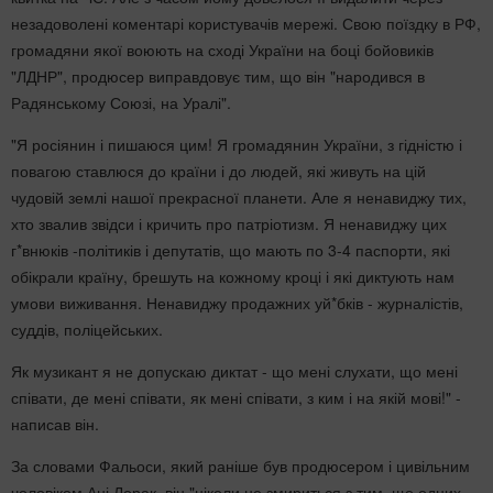
незадоволені коментарі користувачів мережі. Свою поїздку в РФ,
громадяни якої воюють на сході України на боці бойовиків
"ЛДНР", продюсер виправдовує тим, що він "народився в
Радянському Союзі, на Уралі".
"Я росіянин і пишаюся цим! Я громадянин України, з гідністю і
повагою ставлюся до країни і до людей, які живуть на цій
чудовій землі нашої прекрасної планети. Але я ненавиджу тих,
хто звалив звідси і кричить про патріотизм. Я ненавиджу цих
г*внюків -політиків і депутатів, що мають по 3-4 паспорти, які
обікрали країну, брешуть на кожному кроці і які диктують нам
умови виживання. Ненавиджу продажних уй*бків - журналістів,
суддів, поліцейських.
Як музикант я не допускаю диктат - що мені слухати, що мені
співати, де мені співати, як мені співати, з ким і на якій мові!" -
написав він.
За словами Фальоси, який раніше був продюсером і цивільним
чоловіком Ані Лорак, він "ніколи не змириться з тим, що одних