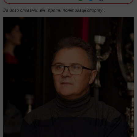
​За його словами, він "проти політизації спорту".