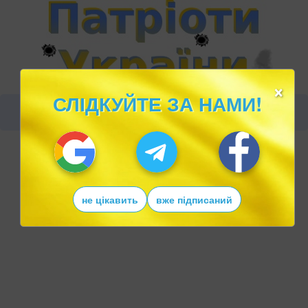
×
СЛІДКУЙТЕ ЗА НАМИ!
не цікавить
вже підписаний