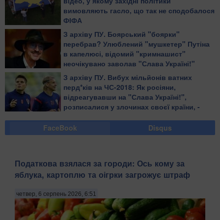
відео, у якому західні політики
вимовляють гасло, що так не сподобалося
ФІФА
З архіву ПУ. Боярський "боярки"
перебрав? Улюблений "мушкетер" Путіна
в капелюсі, відомий "кримнашист"
неочікувано заволав "Слава Україні!"
З архіву ПУ. Вибух мільйонів ватних
перд*ків на ЧС-2018: Як росіяни,
відреагувавши на "Слава Україні!",
розписалися у злочинах своєї країни, -
блогер
FaceBook
Disqus
Податкова взялася за городи: Ось кому за
яблука, картоплю та оігрки загрожує штраф
четвер, 6 серпень 2026, 6:51