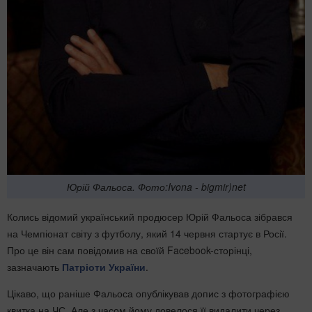
Юрій Фальоса. Фото:Ivona - bigmir)net
Колись відомий український продюсер Юрій Фальоса зібрався
на Чемпіонат світу з футболу, який 14 червня стартує в Росії.
Про це він сам повідомив на своїй Facebook-сторінці,
зазначають
Патріоти України
.
Цікаво, що раніше Фальоса опублікував допис з фотографією
квитка на ЧС. Але з часом йому довелося її видалити через