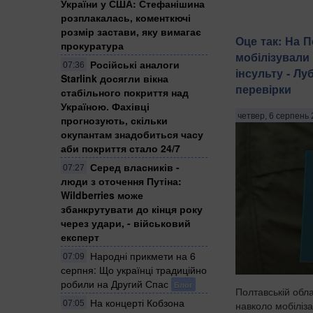
України у США: Стефанішина
розплакалась, коменткючі
розмір застави, яку вимагає
Оце так: На 
прокуратура
мобілізували 
Російські аналоги
07:36
інсульту - Лу
Starlink досягли вікна
перевірки
стабільного покриття над
Україною. Фахівці
четвер, 6 серпень 
прогнозують, скільки
окупантам знадобиться часу
аби покриття стало 24/7
Серед власників -
07:27
люди з оточення Путіна:
Wildberries може
збанкрутувати до кінця року
через удари, - військовий
експерт
Народні прикмети на 6
07:09
серпня: Що українці традиційно
робили на Другий Спас
Блог
Полтавській обла
На концерті Кобзона
07:05
навколо мобілізац