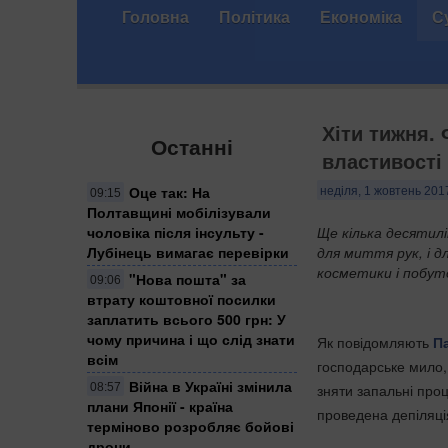
Головна
Політика
Економіка
С
Хіти тижня. 
Останні
властивості
Оце так: На
неділя, 1 жовтень 201
09:15
Полтавщині мобілізували
чоловіка після інсульту -
​Ще кілька десятил
Лубінець вимагає перевірки
для миття рук, і д
косметики і побуто
"Нова пошта" за
09:06
втрату коштовної посилки
заплатить всього 500 грн: У
чому причина і що слід знати
Як повідомляють
Па
всім
господарське мило, 
Війна в Україні змінила
08:57
зняти запальні проц
плани Японії - країна
проведена депіляці
терміново розробляє бойові
дрони