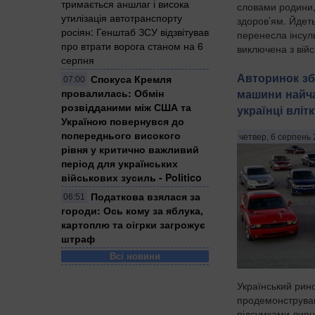
тримається аншлаг і висока
словами родини,
утилізація автотранспорту
здоров’ям. Йдет
росіян: Генштаб ЗСУ відзвітував
перенесла інсуль
про втрати ворога станом на 6
виключена з війс
серпня
Патріоти Укра...
Авторинок зб
Спокуса Кремля
07:00
машини найч
провалилась: Обмін
розвідданими між США та
українці вліт
Україною повернувся до
попереднього високого
четвер, 6 серпень 
рівня у критично важливий
період для українських
військових зусиль - Politico
Податкова взялася за
06:51
городи: Ось кому за яблука,
картоплю та оігрки загрожує
штраф
Всі новини
Український рино
продемонстрував
підсумками липн