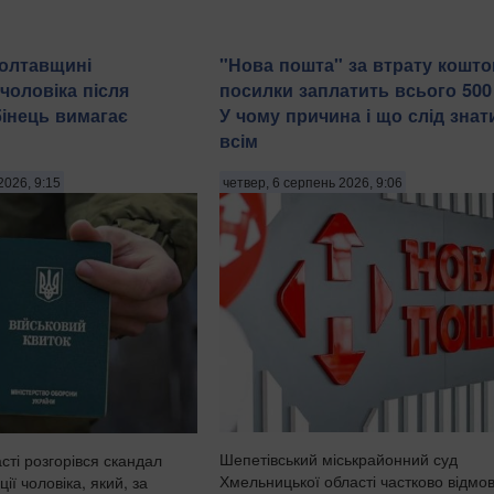
Полтавщині
"Нова пошта" за втрату кошто
чоловіка після
посилки заплатить всього 500
бінець вимагає
У чому причина і що слід знат
всім
2026, 9:15
четвер, 6 серпень 2026, 9:06
Шепетівський міськрайонний суд
сті розгорівся скандал
Хмельницької області частково відмо
ії чоловіка, який, за