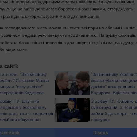
не миття голови господарським милом позбавить від лупи власників
пу. А ще це мило допомагає боротися зі зморшками, стверджують
ин раз в день використовувати мило для вмивання.
ю господарського мила можна очистити всі пори на обличчі і на тілі,
 розчином медики рекомендують промивати ніс. На думку фахівців,
абагато безпечніше і корисніше для шкіри, ніж різні гелі для душу, 
бо рідке мило.
а сайті:
іти тижня. "Завойовнику
"Завойовнику України"
країни": Як козаки Махна
козаки Махна знищили
нищили "дику дивізію"
дивізію" попередників
опередників Кадирова.
Кадирова. Вцілілих піс
цілілих після шаленої
шаленої рубки звірів-
 архіву ПУ. Штучний
З архіву ПУ. Ющенко д
вників палили живцем або
ґвалтівників палили живцем або повільн
олодомор у блокадному
був отруєний, а Чорно
 дрібні шматки
рубали на дрібні шматки
енінграді, тисячі людожерів
забитий до смерті, - ек
 мільйони обдурених і
прокурор
агиблих
FaceBook
Disqus