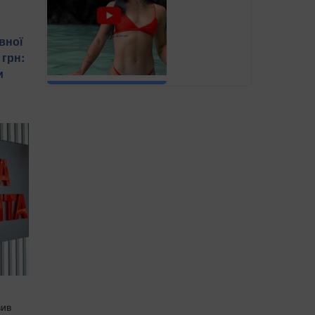
вної
 грн:
и
вив