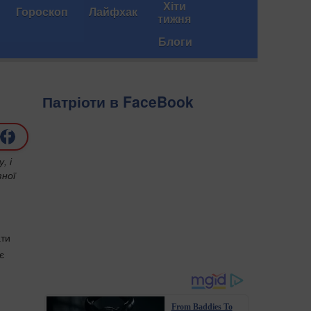
Хіти
Гороскоп
Лайфхак
тижня
Блоги
Патріоти в FaceBook
, і
зної
ати
є
From Baddies To