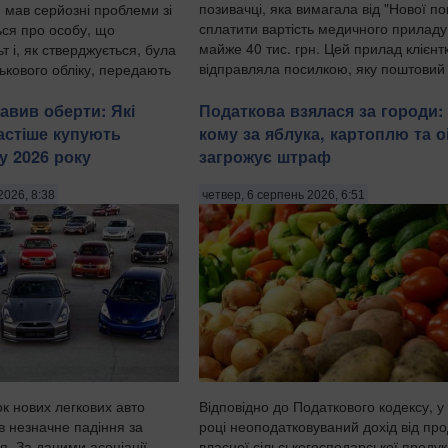
позивачці, яка вимагала від "Нової п
 мав серйозні проблеми зі
сплатити вартість медичного приладу
ься про особу, що
майже 40 тис. грн. Цей прилад клієнт
т і, як стверджується, була
відправляла посилкою, яку поштовий
ькового обліку, передають
оператор втратив, передають ...
авив оберти: Які
Податкова взялася за городи:
астіше купують
кому за яблука, картоплю та о
ку 2026 року
загрожує штраф
2026, 8:38
четвер, 6 серпень 2026, 6:51
к нових легкових авто
Відповідно до Податкового кодексу, у
 незначне падіння за
році неоподатковуваний дохід від пр
я. За даними асоціації
власної сільськогосподарської продук