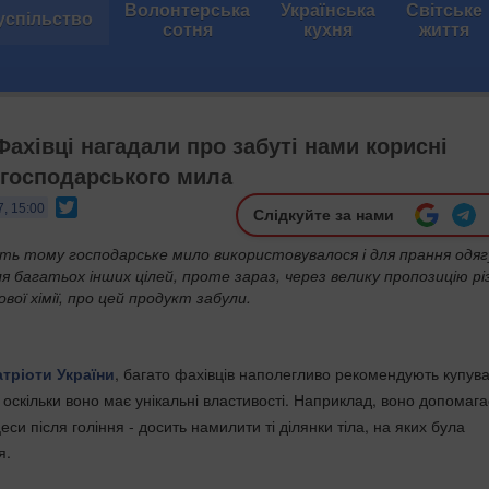
Волонтерська
Українська
Світське
успільство
сотня
кухня
життя
Фахівці нагадали про забуті нами корисні
 господарського мила
Twitter
7, 15:00
Слідкуйте за нами
іть тому господарське мило використовувалося і для прання одягу
ля багатьох інших цілей, проте зараз, через велику пропозицію рі
вої хімії, про цей продукт забули.
тріоти України
, багато фахівців наполегливо рекомендують купув
оскільки воно має унікальні властивості. Наприклад, воно допомага
еси після гоління - досить намилити ті ділянки тіла, на яких була
я.