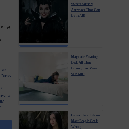
Sweethearts: 9
Actresses That Can
Do It All!
 а під
а
Magnetic Floating
Bed: All That
Luxury For Mere
: Як
$1.6 Mil?
 "дику
ля
ійсно
о
віл
с-
Guess Their Job —
Most People Get It
Wrong