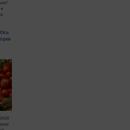
ошти"
 в
ка
 Ось
ігрки
 2026
одажу
ції