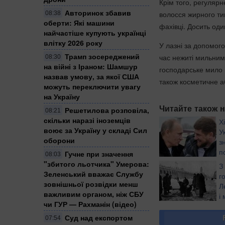
Крім того, регуляр
Авторинок збавив
волосся жирного ти
08:38
оберти: Які машини
фахівці. Досить од
найчастіше купують українці
влітку 2026 року
У лазні за допомого
Трамп зосереджений
час нежиті мильним
08:30
на війні з Іраном: Шамшур
господарське мило н
назвав умову, за якої США
також косметичне а
можуть переключити увагу
на Україну
Читайте також н
Решетилова розповіла,
08:21
скільки наразі іноземців
Х
воює за Україну у складі Сил
У
оборони
з
п
Гучне при значення
08:03
В
"збитого льотчика" Умерова:
З
рубки звірів-ґвалті
Зеленський вважає Службу
г
повільно рубали на
зовнішньої розвідки менш
Л
важливим органом, ніж СБУ
і
чи ГУР — Рахманін (відео)
з
Суд над експортом
07:54