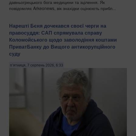
давньогрецького бога медицини та зцілення. Як
повідомляє Arkeonews, вік знахідки оцінюють прибл...
Нарешті Бєня дочекався своєї черги на
правосуддя: САП спрямувала справу
Коломойського щодо заволодіння коштами
ПриватБанку до Вищого антикорупційного
суду
п’ятниця, 7 серпень 2026, 6:33