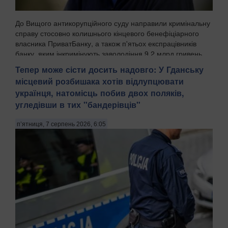
До Вищого антикорупційного суду направили кримінальну
справу стосовно колишнього кінцевого бенефіціарного
власника ПриватБанку, а також п'ятьох експрацівників
банку, яким інкримінують заволодіння 9,2 млрд гривень.
Про це повідомила Спеціалізована антик...
Тепер може сісти досить надовго: У Гданську
місцевий розбишака хотів відлупцювати
українця, натомісць побив двох поляків,
угледівши в тих "бандерівців"
п’ятниця, 7 серпень 2026, 6:05