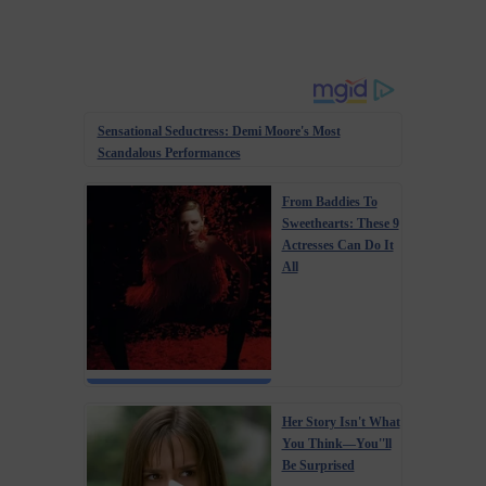
Sensational Seductress: Demi Moore's Most
Scandalous Performances
From Baddies To
Sweethearts: These 9
Actresses Can Do It
All
Her Story Isn't What
You Think—You''ll
Be Surprised