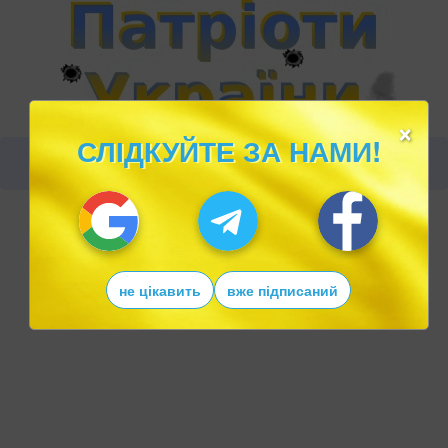
×
СЛІДКУЙТЕ ЗА НАМИ!
не цікавить
вже підписаний