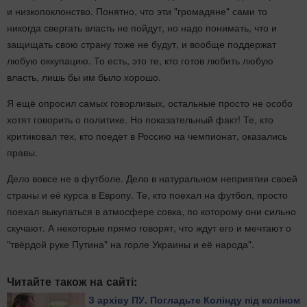
и низкопоклонство. Понятно, что эти "громадяне" сами то
никогда свергать власть не пойдут, но надо понимать, что и
защищать свою страну тоже не будут, и вообще поддержат
любую оккупацию. То есть, это те, кто готов любить любую
власть, лишь бы им было хорошо.
Я ещё опросил самых говорливых, остальные просто не особо
хотят говорить о политике. Но показательный факт! Те, кто
критиковал тех, кто поедет в Россию на чемпионат, оказались
правы.
Дело вовсе не в футболе. Дело в натуральном неприятии своей
страны и её курса в Европу. Те, кто поехал на футбол, просто
поехал выкупаться в атмосфере совка, по которому они сильно
скучают. А некоторые прямо говорят, что ждут его и мечтают о
"твёрдой руке Путина" на горле Украины и её народа".
Читайте також на сайті:
З архіву ПУ. Погладьте Колінду під коліном