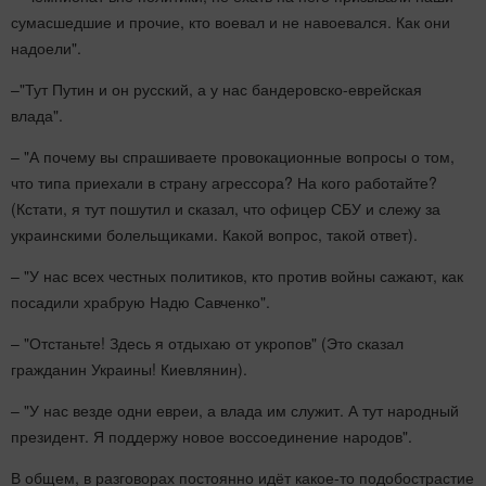
сумасшедшие и прочие, кто воевал и не навоевался. Как они
надоели".
–"Тут Путин и он русский, а у нас бандеровско-еврейская
влада".
– "А почему вы спрашиваете провокационные вопросы о том,
что типа приехали в страну агрессора? На кого работайте?
(Кстати, я тут пошутил и сказал, что офицер СБУ и слежу за
украинскими болельщиками. Какой вопрос, такой ответ).
– "У нас всех честных политиков, кто против войны сажают, как
посадили храбрую Надю Савченко".
– "Отстаньте! Здесь я отдыхаю от укропов" (Это сказал
гражданин Украины! Киевлянин).
– "У нас везде одни евреи, а влада им служит. А тут народный
президент. Я поддержу новое воссоединение народов".
В общем, в разговорах постоянно идёт какое-то подобострастие