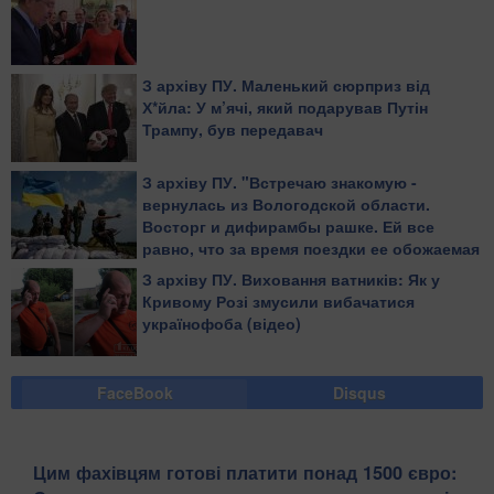
З архіву ПУ. Маленький сюрприз від
Х*йла: У м’ячі, який подарував Путін
Трампу, був передавач
З архіву ПУ. "Встречаю знакомую -
вернулась из Вологодской области.
Восторг и дифирамбы рашке. Ей все
равно, что за время поездки ее обожаемая
страна убила десяток ребят в той стране,
З архіву ПУ. Виховання ватників: Як у
где она живет", - блогер
Кривому Розі змусили вибачатися
українофоба (відео)
FaceBook
Disqus
Цим фахівцям готові платити понад 1500 євро: