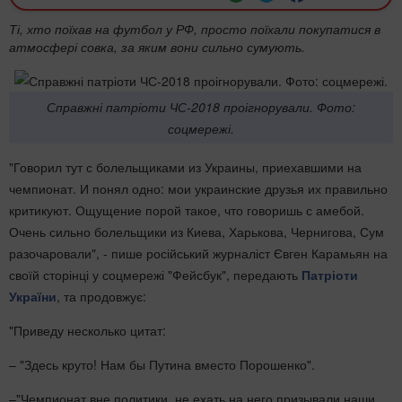
Ті, хто поїхав на футбол у РФ, просто поїхали покупатися в
атмосфері совка, за яким вони сильно сумують.
Справжні патріоти ЧС-2018 проігнорували. Фото:
соцмережі.
"Говорил тут с болельщиками из Украины, приехавшими на
чемпионат. И понял одно: мои украинские друзья их правильно
критикуют. Ощущение порой такое, что говоришь с амебой.
Очень сильно болельщики из Киева, Харькова, Чернигова, Сум
разочаровали", - пише російський журналіст Євген Карамьян на
своїй сторінці у соцмережі "Фейсбук", передають
Патріоти
України
, та продовжує:
"Приведу несколько цитат:
– "Здесь круто! Нам бы Путина вместо Порошенко".
–"Чемпионат вне политики, не ехать на него призывали наши