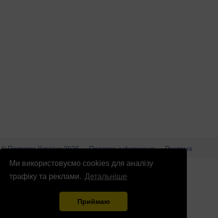
© Патріоти України 2026
Правова інформація
Реклама
Ми використовуємо cookies для аналізу
info
@
patrioty.org.ua
трафіку та реклами.
Детальніше
Приймаю