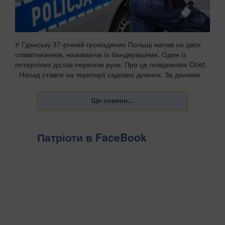
У Гданську 37-річний громадянин Польщі напав на двох
співвітчизників, називаючи їх бандерівцями. Один із
потерпілих дістав перелом руки. Про це повідомляє Onet.
. Напад стався на території садових ділянок. За даними
поліції, чоловік агресивно їздив та...
Патріоти в FaceBook