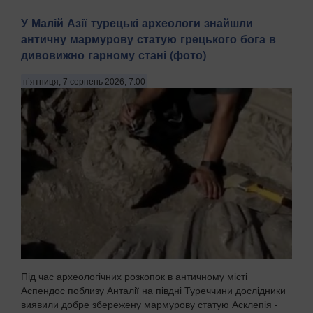
У Малій Азії турецькі археологи знайшли
античну мармурову статую грецького бога в
дивовижно гарному стані (фото)
п’ятниця, 7 серпень 2026, 7:00
Під час археологічних розкопок в античному місті
Аспендос поблизу Анталії на півдні Туреччини дослідники
виявили добре збережену мармурову статую Асклепія -