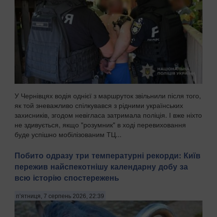
У Чернівцях водія однієї з маршруток звільнили після того,
як той зневажливо спілкувався з рідними українських
захисників, згодом невігласа затримала поліція. І вже ніхто
не здивується, якщо "розумник" в ході перевиховання
буде успішно мобілізованим ТЦ...
Побито одразу три температурні рекорди: Київ
пережив найспекотнішу календарну добу за
всю історію спостережень
п’ятниця, 7 серпень 2026, 22:39