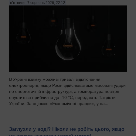
п’ятниця, 7 серпень 2026, 22:12
В Україні взимку можливі тривалі відключення
електроенергії, якщо Росія здійснюватиме масовані удари
по енергетичній інфраструктурі, а температура повітря
опуститься приблизно до -10 °C, передають Патріоти
України. За оцінкою «Економічної правди», у на...
Заглухли у воді? Ніколи не робіть цього, якщо
не хочете купувати новий мотор!