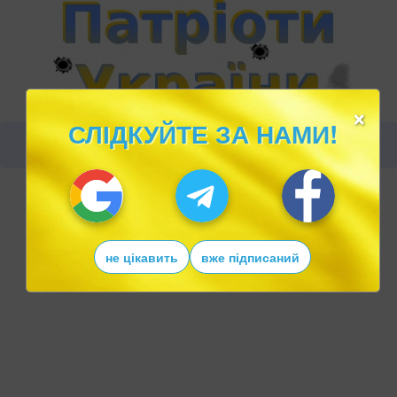
×
СЛІДКУЙТЕ ЗА НАМИ!
не цікавить
вже підписаний