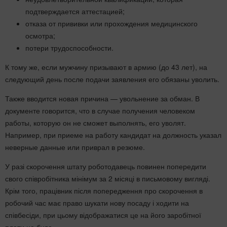
подтверждается аттестацией;
отказа от прививки или прохождения медицинского
осмотра;
потери трудоспособности.
К тому же, если мужчину призывают в армию (до 43 лет), на
следующий день после подачи заявления его обязаны уволить.
Также вводится новая причина — увольнение за обман. В
документе говорится, что в случае получения человеком
работы, которую он не сможет выполнять, его уволят.
Например, при приеме на работу кандидат на должность указал
неверные данные или приврал в резюме.
У разі скорочення штату роботодавець повинен попередити
свого співробітника мінімум за 2 місяці в письмовому вигляді.
Крім того, працівник після попередження про скорочення в
робочий час має право шукати нову посаду і ходити на
співбесіди, при цьому відображатися це на його заробітної