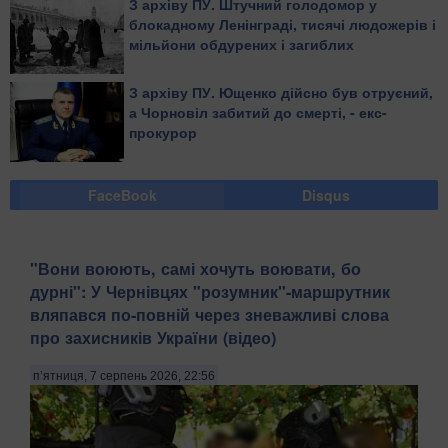
З архіву ПУ. Штучний голодомор у
блокадному Ленінграді, тисячі людожерів і
мільйони обдурених і загиблих
З архіву ПУ. Ющенко дійсно був отруєний,
а Чорновіл забитий до смерті, - екс-
прокурор
FaceBook
Disqus
​"Вони воюють, самі хочуть воювати, бо
дурні": У Чернівцях "розумник"-маршрутник
вляпався по-повній через зневажливі слова
про захисників України (відео)
п’ятниця, 7 серпень 2026, 22:56