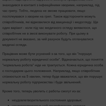
знаходився в контакті з інфекційними хворими, наприклад, під
час грипу. Тобто, людина не зможе працювати, якщо
поспілкувався з хворим на грип. Також відсторонити можуть
співробітників, які відмовилися від вакцинації і медогляду. Ще
один варіант - коли під час медичного огляду виявилося, що
співробітник не в змозі виконувати роботу. При цьому в
документі не вказано, за чий рахунок будуть оплачуватися
медичні огляди.
Працівник може бути усунений з-за того, що він "порушує
нормальну роботу юридичної особи". Відзначається, що поняття
"нормальна робота" ніде не трактується. Кожна юридична особа
є господарем цього положення. Наприклад, якщо співробітник
спізнюється на 5 хвилин, тепер буде вважатися, що він порушує
нормальну роботу підприємства і буде звільнений.
Кроме того, теперь уволить с работы смогут из-за:
неудовлетворительного состояния здоровья;
неудовлетворительной квалификации, которая