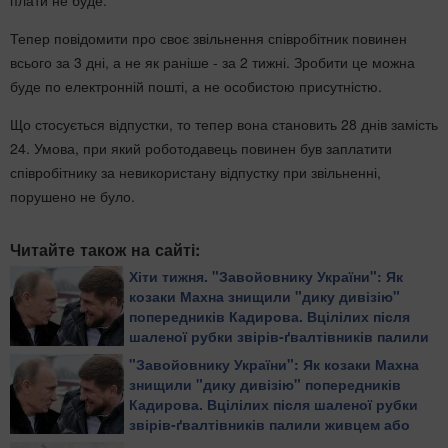
плати не буде.
Тепер повідомити про своє звільнення співробітник повинен
всього за 3 дні, а не як раніше - за 2 тижні. Зробити це можна
буде по електронній пошті, а не особистою присутністю.
Що стосується відпустки, то тепер вона становить 28 днів замість
24. Умова, при який роботодавець повинен був заплатити
співробітнику за невикористану відпустку при звільненні,
порушено не було.
Читайте також на сайті:
Хіти тижня. "Завойовнику України": Як
козаки Махна знищили "дику дивізію"
попередників Кадирова. Вцілілих після
шаленої рубки звірів-ґвалтівників палили
живцем або повільно рубали на дрібні
"Завойовнику України": Як козаки Махна
шматки
знищили "дику дивізію" попередників
Кадирова. Вцілілих після шаленої рубки
звірів-ґвалтівників палили живцем або
повільно рубали на дрібні шматки