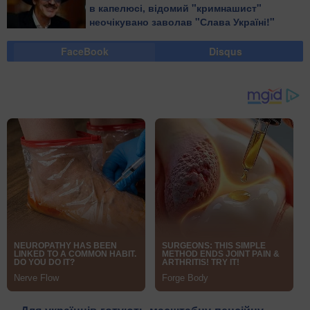
в капелюсі, відомий "кримнашист"
неочікувано заволав "Слава Україні!"
FaceBook
Disqus