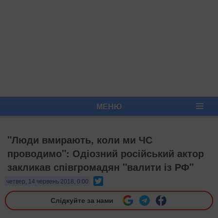
МЕНЮ
"Люди вмирають, коли ми ЧС
проводимо": Одіозний російський актор
закликав співгромадян "валити із РФ"
Twitter
четвер, 14 червень 2018, 0:00
Слідкуйте за нами