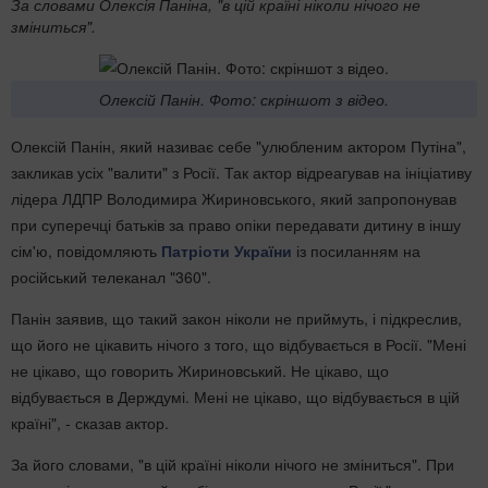
За словами Олексія Паніна, "в цій країні ніколи нічого не
зміниться".
Олексій Панін. Фото: скріншот з відео.
Олексій Панін, який називає себе "улюбленим актором Путіна",
закликав усіх "валити" з Росії. Так актор відреагував на ініціативу
лідера ЛДПР Володимира Жириновського, який запропонував
при суперечці батьків за право опіки передавати дитину в іншу
сім'ю, повідомляють
Патріоти України
із посиланням на
російський телеканал "360".
Панін заявив, що такий закон ніколи не приймуть, і підкреслив,
що його не цікавить нічого з того, що відбувається в Росії. "Мені
не цікаво, що говорить Жириновський. Не цікаво, що
відбувається в Держдумі. Мені не цікаво, що відбувається в цій
країні", - сказав актор.
За його словами, "в цій країні ніколи нічого не зміниться". При