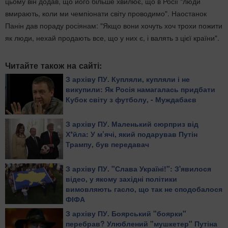
цьому він додав, що його більше хвилює, що в Росії "люди
вмирають, коли ми чемпіонати світу проводимо". Наостанок
Панін дав пораду росіянам: "Якщо вони хочуть хоч трохи пожити
як люди, нехай продають все, що у них є, і валять з цієї країни".
Читайте також на сайті:
З архіву ПУ. Купляли, купляли і не
викупили: Як Росія намагалась придбати
Кубок світу з футболу, - Муждабаєв
З архіву ПУ. Маленький сюрприз від
Х*йла: У м’ячі, який подарував Путін
Трампу, був передавач
З архіву ПУ. "Слава Україні!": З'явилося
відео, у якому західні політики
вимовляють гасло, що так не сподобалося
ФІФА
З архіву ПУ. Боярський "боярки"
перебрав? Улюблений "мушкетер" Путіна