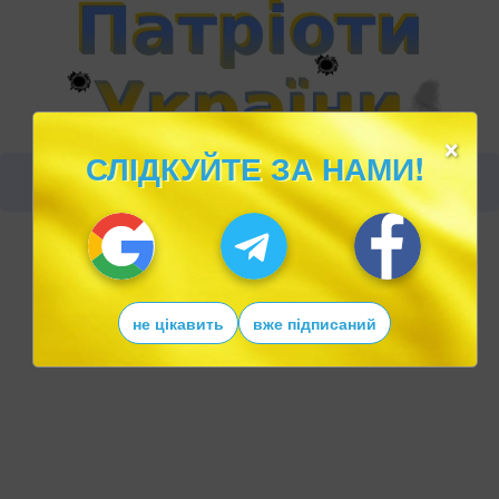
×
СЛІДКУЙТЕ ЗА НАМИ!
не цікавить
вже підписаний