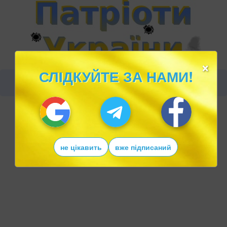
×
СЛІДКУЙТЕ ЗА НАМИ!
не цікавить
вже підписаний