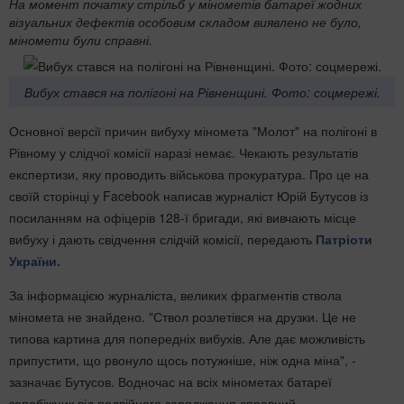
На момент початку стрільб у мінометів батареї жодних
візуальних дефектів особовим складом виявлено не було,
міномети були справні.
Вибух стався на полігоні на Рівненщині. Фото: соцмережі.
Основної версії причин вибуху міномета "Молот" на полігоні в
Рівному у слідчої комісії наразі немає. Чекають результатів
експертизи, яку проводить військова прокуратура. Про це на
своїй сторінці у Facebook написав журналіст Юрій Бутусов із
посиланням на офіцерів 128-ї бригади, які вивчають місце
вибуху і дають свідчення слідчій комісії, передають
Патріоти
України.
За інформацією журналіста, великих фрагментів ствола
міномета не знайдено. "Ствол розлетівся на друзки. Це не
типова картина для попередніх вибухів. Але дає можливість
припустити, що рвонуло щось потужніше, ніж одна міна", -
зазначає Бутусов. Водночас на всіх мінометах батареї
запобіжник від подвійного заряджання справний.