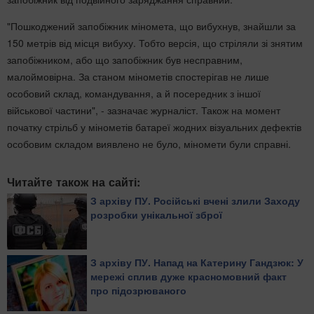
"Пошкоджений запобіжник міномета, що вибухнув, знайшли за
150 метрів від місця вибуху. Тобто версія, що стріляли зі знятим
запобіжником, або що запобіжник був несправним,
малоймовірна. За станом мінометів спостерігав не лише
особовий склад, командування, а й посередник з іншої
військової частини", - зазначає журналіст. Також на момент
початку стрільб у мінометів батареї жодних візуальних дефектів
особовим складом виявлено не було, міномети були справні.
Читайте також на сайті:
З архіву ПУ. Російські вчені злили Заходу
розробки унікальної зброї
З архіву ПУ. Напад на Катерину Гандзюк: У
мережі сплив дуже красномовний факт
про підозрюваного