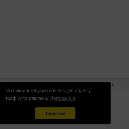
© Патріоти України 2026
Правова інформація
Реклама
Ми використовуємо cookies для аналізу
info
@
patrioty.org.ua
трафіку та реклами.
Детальніше
Приймаю