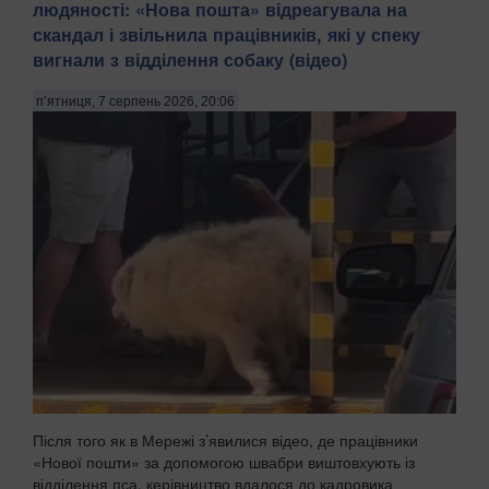
людяності: «Нова пошта» відреагувала на
скандал і звільнила працівників, які у спеку
вигнали з відділення собаку (відео)
п’ятниця, 7 серпень 2026, 20:06
Після того як в Мережі з’явилися відео, де працівники
«Нової пошти» за допомогою швабри виштовхують із
відділення пса, керівництво вдалося до кадровика