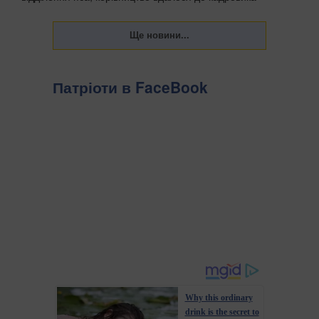
висновків, зазначають Патріоти України. . «Нова пошта»
звільнила працівників одного зі своїх відділ...
Патріоти в FaceBook
Why this ordinary
drink is the secret to