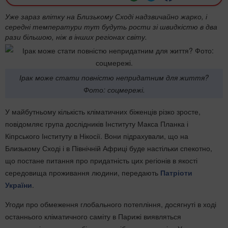
Уже зараз влітку на Близькому Сході надзвичайно жарко, і
середні температури тут будуть рости зі швидкістю в два
рази більшою, ніж в інших регіонах світу.
Ірак може стати повністю непридатним для життя?
Фото: соцмережі.
У майбутньому кількість кліматичних біженців різко зросте,
повідомляє група дослідників Інституту Макса Планка і
Кіпрського Інституту в Нікосії. Вони підрахували, що на
Близькому Сході і в Північній Африці буде настільки спекотно,
що постане питання про придатність цих регіонів в якості
середовища проживання людини, передають
Патріоти
України
.
Угоди про обмеження глобального потепління, досягнуті в ході
останнього кліматичного саміту в Парижі виявляться