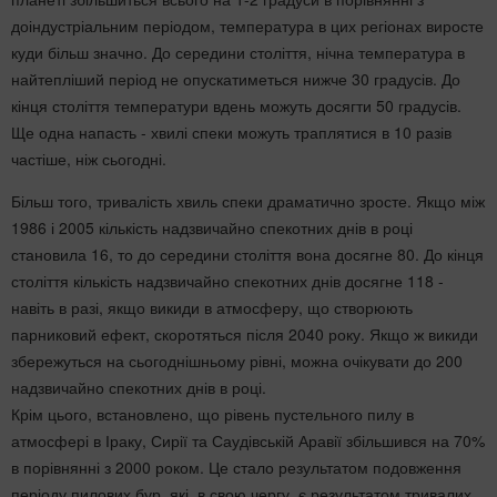
доіндустріальним періодом, температура в цих регіонах виросте
куди більш значно. До середини століття, нічна температура в
найтепліший період не опускатиметься нижче 30 градусів. До
кінця століття температури вдень можуть досягти 50 градусів.
Ще одна напасть - хвилі спеки можуть траплятися в 10 разів
частіше, ніж сьогодні.
Більш того, тривалість хвиль спеки драматично зросте. Якщо між
1986 і 2005 кількість надзвичайно спекотних днів в році
становила 16, то до середини століття вона досягне 80. До кінця
століття кількість надзвичайно спекотних днів досягне 118 -
навіть в разі, якщо викиди в атмосферу, що створюють
парниковий ефект, скоротяться після 2040 року. Якщо ж викиди
збережуться на сьогоднішньому рівні, можна очікувати до 200
надзвичайно спекотних днів в році.
Крім цього, встановлено, що рівень пустельного пилу в
атмосфері в Іраку, Сирії та Саудівській Аравії збільшився на 70%
в порівнянні з 2000 роком. Це стало результатом подовження
періоду пилових бур, які, в свою чергу, є результатом тривалих