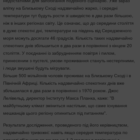
недостатніми для запобігання подібного сценарію. Уже зараз
влітку на Близькому Сході надзвичайно жарко, і середні
температури тут будуть рости зі швидкістю в два рази більшою,
ніж в інших регіонах світу. Це означає, що до середини століття
в дуже спекотні дні, температури на південь від Середземного
моря можуть досягати 46 градусів. Кількість таких надзвичайно
спекотних днів збільшиться в два рази в порівнянні з кінцем 20
століття. У поєднанні із забрудненням повітря і пилом,
принесеним з пустелі, умови проживання стануть нестерпними,
і люди змушені будуть мігрувати.
Більше 500 мільйонів чоловік проживає на Близькому Сході і в
Північній Африці. Кількість надзвичайно спекотних днів вже
збільшилася в два рази в порівнянні з 1970 роком. Джос
Лелівельд, директор Інституту Макса Планка, каже: "В
майбутньому клімат зміниться настільки, що саме існування
мешканців цього регіону опиниться під питанням".
Результати дослідження, проведеного під його керівництвом,
надзвичайно тривожні: навіть якщо середня температура по
планеті збільшиться всього на 1-2 градуси в порівнянні з