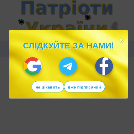
×
СЛІДКУЙТЕ ЗА НАМИ!
не цікавить
вже підписаний