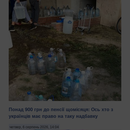
Понад 900 грн до пенсії щомісяця: Ось хто з
Тимчасово захоплений російськими військами Маріуполь
українців має право на таку надбавку
Донецької області після вибухів, що пролунали 5 серпня
та в ніч на 6 серпня, залишився без світла й води,
четвер, 6 серпень 2026, 14:04
передають Патріоти України з посиланням на легітимну