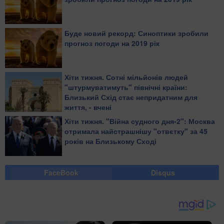
Буде новий рекорд: Синоптики зробили
прогноз погоди на 2019 рік
Хіти тижня. Сотні мільйонів людей
"штурмуватимуть" північні країни:
Близький Схід стає непридатним для
життя, - вчені
Хіти тижня. "Війна судного дня-2": Москва
отримала найстрашнішу "отвєтку" за 45
років на Близькому Сході
FaceBook
Disqus