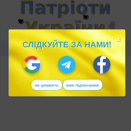
×
СЛІДКУЙТЕ ЗА НАМИ!
не цікавить
вже підписаний