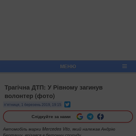
МЕНЮ
Трагічна ДТП: У Рівному загинув
волонтер (фото)
Twitter
п’ятниця, 1 березень 2019, 19:15
Слідкуйте за нами
Автомобіль марки Mercedes Vito, який належав Андрію
Берташу, врізався в бетонну споруду.