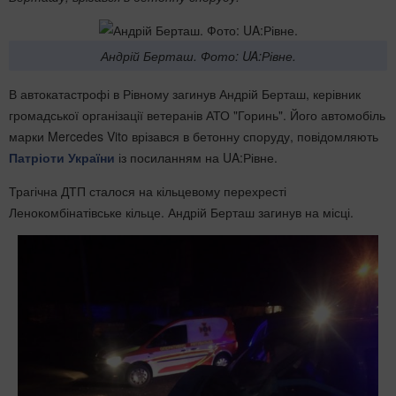
Андрій Берташ. Фото: UA:Рівне.
В автокатастрофі в Рівному загинув Андрій Берташ, керівник
громадської організації ветеранів АТО "Горинь". Його автомобіль
марки Mercedes Vito врізався в бетонну споруду, повідомляють
Патріоти України
із посиланням на UA:Рівне.
Трагічна ДТП сталося на кільцевому перехресті
Ленокомбінатівське кільце. Андрій Берташ загинув на місці.