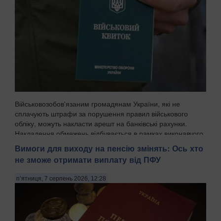
Військовозобов'язаним громадянам України, які не
сплачують штрафи за порушення правил військового
обліку, можуть накласти арешт на банківські рахунки.
Накладення обмежень відбувається в рамках виконавчого
провадження, і цей механізм уже закріплений у ч...
Вимоги для виходу на пенсію змінять: Ось хто
не зможе отримати виплату від ПФУ
п’ятниця, 7 серпень 2026, 12:28