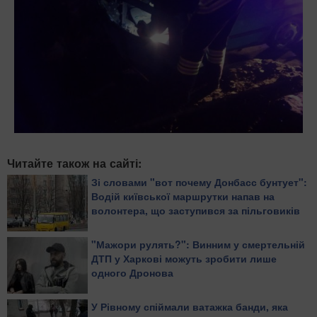
Читайте також на сайті:
Зі словами "вот почему Донбасс бунтует":
Водій київської маршрутки напав на
волонтера, що заступився за пільговиків
"Мажори рулять?": Винним у смертельній
ДТП у Харкові можуть зробити лише
одного Дронова
У Рівному спіймали ватажка банди, яка