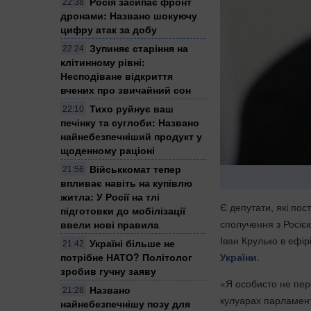
Росія засипає фронт
22:38
дронами: Названо шокуючу
цифру атак за добу
Зупиняє старіння на
22:24
клітинному рівні:
Несподіване відкриття
вчених про звичайний сон
Тихо руйнує ваш
22:10
печінку та суглоби: Названо
найнебезпечніший продукт у
щоденному раціоні
Військкомат тепер
21:56
впливає навіть на купівлю
житла: У Росії на тлі
Є депутати, які по
підготовки до мобілізації
сполучення з Росіє
ввели нові правила
Іван Крулько в ефі
Україні більше не
21:42
потрібне НАТО? Політолог
України
.
зробив гучну заяву
«Я особисто не пер
Названо
21:28
кулуарах парламент
найнебезпечнішу позу для