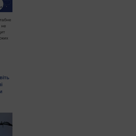
штабне
 не
цит
боких
віть
і
и