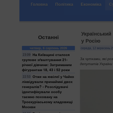
Головна
Політика
Економіка
С
Український 
Останні
у Росію
четвер, 6 серпень 2026
середа, 12 вересень 2
На Київщині сталося
23:09
За чутками, які р
групове зґвалтування 21-
депутатів України 
річної дівчини: Затриманим
фігурантам 18, 43 і 52 роки
Отже на ювілеї у Чайко
22:53
ліквідували принаймні двох
генералів? - Розслідувачі
ідентифікували особу
таємно поховану на
Троєкуріаському кладовищі
Москви