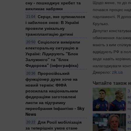
Щодо мене, то до поч
сну - пошкоджує хребет та
викликає набряки
почався процес над 
Серце, яке зупинилося
парламенті. Я допов
21:04
і забилося знов: В Україні
Крулько.
провели унікальну
Депутат констатував
трансплантацію дитині
обмеження пасажирс
Соціологи виміряли
20:50
мають з ким спілкув
електоральну ситуацію в
відвідують РФ в пол
Україні: ​Лідирують "Блок
веде навіть керівни
Залужного" та "блок
Федорова" (інфографіка)
налагоджувати конта
Джерело:
zik.ua
Проросійський
20:36
функціонер дуже хоче на
Читайте також н
новий термін: ФІФА
розсилала національним
З
федераціям заготовлені
в
листи на підтримку
Я
переобрання Інфантіно - Sky
н
News
р
З
своєї країни, - блог
Для Росії мобілізація
К
20:22
за теперішніх умов стане
е