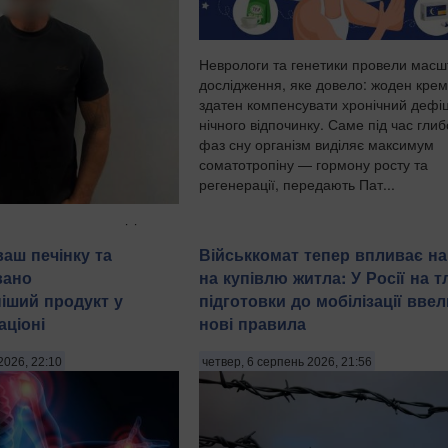
Неврологи та генетики провели мас
дослідження, яке довело: жоден крем
здатен компенсувати хронічний дефі
нічного відпочинку. Саме під час гли
фаз сну організм виділяє максимум
соматотропіну — гормону росту та
регенерації, передають Пат...
имали трьох чоловіків
 років за підозрою у
ваш печінку та
Військкомат тепер впливає на
уванні 21-річної дівчини.
вано
на купівлю житла: У Росії на тл
ила пресслужба
іший продукт у
підготовки до мобілізації ввел
іції в четвер, 6 серпня,
ціоні
нові правила
оти України. "На
є чоловіків, з...
2026, 22:10
четвер, 6 серпень 2026, 21:56