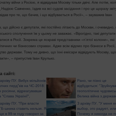
атку війни з Росією, я відвідував Москву тільки двічі. Але потім, ко
Надією Савченко, їздив на всі судові засідання і про це щоразу звіт
ідав про те, що бачив, і що відбувається в Росії», – зауважив Іван
, що дійсно є депутати, які постійно літають до Москви, і очевидно,
ького сполучення їм у цьому не заважає. «Вірогідно, такі депутати
атися в Росії. Зокрема це яскраві представники «п’ятої колони», які
ітичних чи бізнесових справах. Адже всім відомо про бізнеси в Росії,
цтво держави. Тому не дивно, що їхні емісари відвідують Москву, щ
кти», – припустив Іван Крулько.
а сайті:
 архіву ПУ. Вибух мільйонів
Рано, чи пізно це
атних перд*ків на ЧС-2018:
відбудеться: "Зруйнув
к росіяни, відреагувавши
геополітичне чудовиськ
а "Слава Україні!",
Велика війна з держав
озписалися у злочинах
агресором все ближче"
 архіву ПУ. "При власти
З архіву ПУ. "У меня е
ер
Ярош
ГБ-шника ставить нельзя. Я
выбор, это радует, ил
ще в 99-м году говорил за
Почему я никогда не п