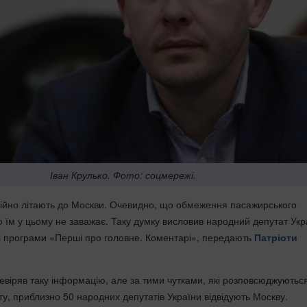
Іван Крулько. Фото: соцмережі.
стійно літають до Москви. Очевидно, що обмеження пасажирського
ю їм у цьому не заважає. Таку думку висловив народний депутат Укр
рі програми «Перші про головне. Коментарі», передають
Патріоти
евіряв таку інформацію, але за тими чутками, які розповсюджуютьс
у, приблизно 50 народних депутатів України відвідують Москву.