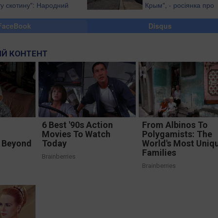
ту скотину": Народний
Крым", - росіянка про
ртист РФ розповів про
майбутній відпочинок
тіна
FaceBook
Disqus
Й КОНТЕНТ
6 Best '90s Action
From Albinos To
Movies To Watch
Polygamists: The
 Beyond
Today
World's Most Uniq
Families
Brainberries
Brainberries