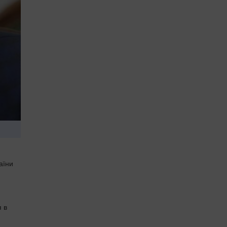
аїни
я в