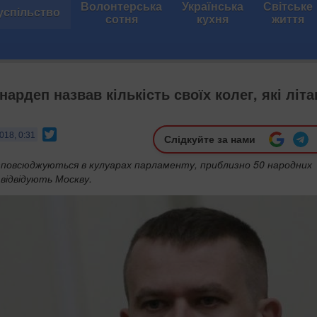
Волонтерська
Українська
Світське
успільство
сотня
кухня
життя
нардеп назвав кількість своїх колег, які літ
Twitter
018, 0:31
Слідкуйте за нами
озповсюджуються в кулуарах парламенту, приблизно 50 народних
відвідують Москву.