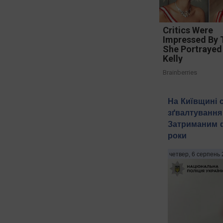
Critics Were
Impressed By 
She Portrayed
Kelly
Brainberries
На Київщині 
зґвалтування 
Затриманим фі
роки
четвер, 6 серпень 