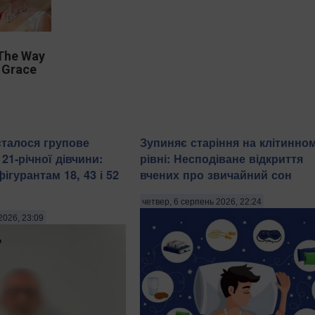
The Way
 Grace
сталося групове
Зупиняє старіння на клітинно
21-річної дівчини:
рівні: Несподіване відкриття
гурантам 18, 43 і 52
вчених про звичайний сон
четвер, 6 серпень 2026, 22:24
2026, 23:09