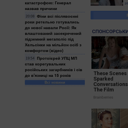
катастрофою: Генерал
э
назвав причини
а
головний злочин Пу
Фіни всі післявоєнні
20:08
роки ретельно готувались
до нової навали Росії: Як
СПОНСОРСЬКИ
влаштований засекречений
підземний мегаполіс під
Хельсінки на мільйон осіб з
комфортом (відео)
Протоієрей УПЦ МП
19:54
став корегувальник
російських загарбників і сів
These Scenes
до в'язниці на 15 років
Sparked
Всі новини
Conversations
The Film
Brainberries