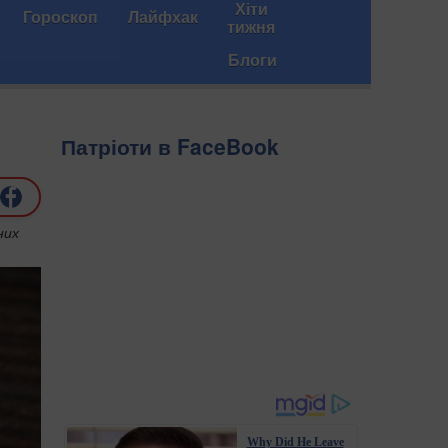
Хіти
Гороскоп
Лайфхак
тижня
Блоги
Патріоти в FaceBook
них
Why Did He Leave