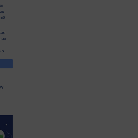
ві
ик
вій
кие
ших
но
му