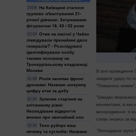
На Київщині сталося
23:09
групове зґвалтування 21-
річної дівчини: Затриманим
фігурантам 18, 43 і 52 роки
Отже на ювілеї у Чайко
22:53
ліквідували принаймні двох
генералів? - Розслідувачі
ідентифікували особу
таємно поховану на
Троєкуріаському кладовищі
Москви
В зоні проведення 
завдали удару по п
Росія засипає фронт
22:38
дронами: Названо шокуючу
"Повернись живим"
цифру атак за добу
"Швидко збираємося
Зупиняє старіння на
22:24
мінометами, в них н
клітинному рівні:
Несподіване відкриття
випередження: я кор
вчених про звичайний сон
слова лишись за кад
Тихо руйнує ваш
22:10
"Легендарна група 
печінку та суглоби: Названо