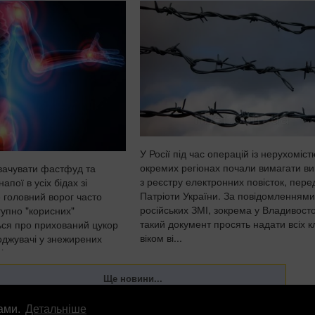
У Росії під час операцій із нерухоміст
окремих регіонах почали вимагати ви
вачувати фастфуд та
з реєстру електронних повісток, пер
напої в усіх бідах зі
Патріоти України. За повідомленнями
 головний ворог часто
російських ЗМІ, зокрема у Владивосто
тупно "корисних"
такий документ просять надати всіх кл
ься про прихований цукор
віком ві...
оджувачі у знежирених
і готових сн...
лами.
Детальніше