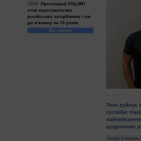
Протоієрей УПЦ МП
19:54
став корегувальник
російських загарбників і сів
до в'язниці на 15 років
Всі новини
На Київщині затр
віком 18, 43 і 52
Тихо руйнує 
груповому зґвалт
суглоби: Наз
Про це повідом
найнебезпечн
Національної пол
щоденному ра
зазначають Патрі
Бориспільщині тро
четвер, 6 серпень 