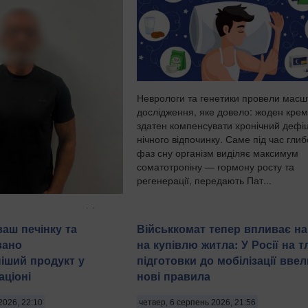
Неврологи та генетики провели мас
дослідження, яке довело: жоден крем
здатен компенсувати хронічний дефі
нічного відпочинку. Саме під час гли
фаз сну організм виділяє максимум
соматотропіну — гормону росту та
регенерації, передають Пат...
имали трьох чоловіків
 років за підозрою у
ваш печінку та
Військкомат тепер впливає на
уванні 21-річної дівчини.
вано
на купівлю житла: У Росії на тл
ила пресслужба
іший продукт у
підготовки до мобілізації ввел
іції в четвер, 6 серпня,
ціоні
нові правила
оти України. "На
є чоловіків, з...
2026, 22:10
четвер, 6 серпень 2026, 21:56