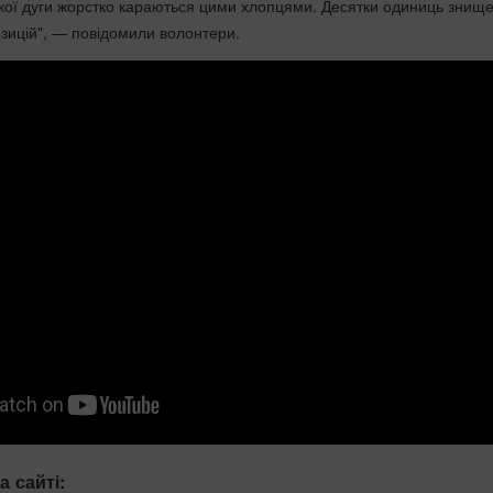
ької дуги жорстко караються цими хлопцями. Десятки одиниць знище
озицій", — повідомили волонтери.
а сайті: