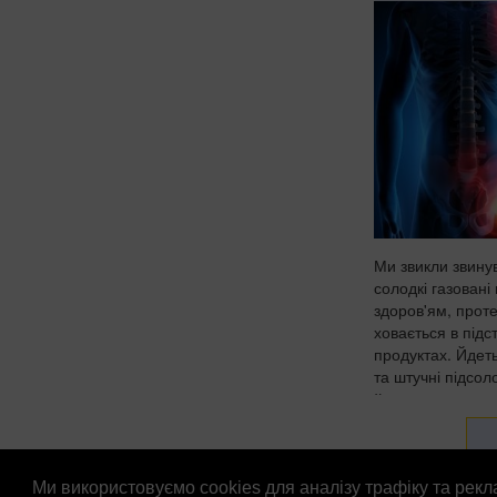
Ми звикли звину
солодкі газовані 
здоров'ям, проте
ховається в підс
продуктах. Йдет
та штучні підсол
йогуртах, соусах 
Ми використовуємо cookies для аналізу трафіку та рек