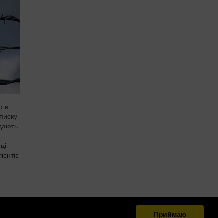
ю в
писку
едають
ці
ієнтів
Приймаю