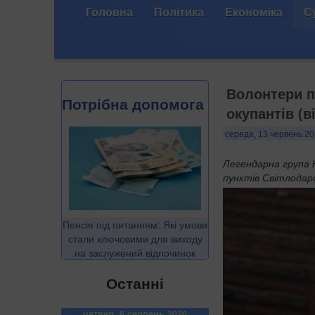
Головна
Політика
Економіка
С
Волонтери п
Потрібна допомога
окупантів (в
середа, 13 червень 20
Легендарна група К
пунктів Світлодар
Пенсія під питанням: Які умови
стали ключовими для виходу
на заслужений відпочинок
Останні
четвер, 6 серпень 2026