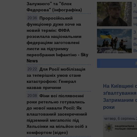
Залужного" та "блок
З
Федорова" (інфографіка)
п
н
Проросійський
20:36
щ
функціонер дуже хоче на
Р
новий термін: ФІФА
З
Донбасі, вразив п
розсилала національним
з
федераціям заготовлені
В
листи на підтримку
В
переобрання Інфантіно - Sky
р
News
время поездки ее 
десяток ребят в той
Для Росії мобілізація
20:22
блогер
за теперішніх умов стане
катастрофою: Генерал
На Київщині 
назвав причини
зґвалтування 
Фіни всі післявоєнні
20:08
Затриманим фі
роки ретельно готувались
роки
до нової навали Росії: Як
влаштований засекречений
четвер, 6 серпень 
підземний мегаполіс під
Хельсінки на мільйон осіб з
комфортом (відео)