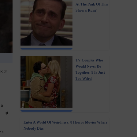
At The Peak Of This
Show's Run?
TV Couples Who
Would Never Be
 К-2
Together: 9 Is Just
Too Weird
на
- ці
Enter A World Of Weirdness: 8 Horror Movies Where
Nobody Dies
их