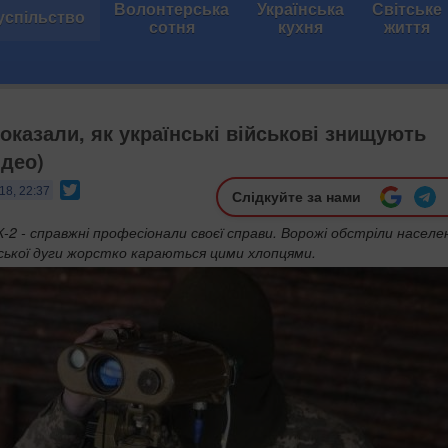
Волонтерська
Українська
Світське
успільство
сотня
кухня
життя
оказали, як українські військові знищують
ідео)
Twitter
18, 22:37
Слідкуйте за нами
-2 - справжні професіонали своєї справи. Ворожі обстріли населе
ської дуги жорстко караються цими хлопцями.