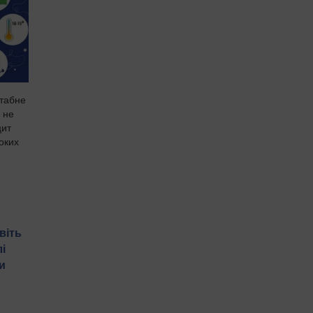
штабне
 не
цит
боких
віть
і
и