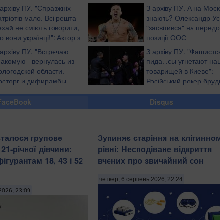
 архіву ПУ. "Справжніх
З архіву ПУ. А на Моск
атріотів мало. Всі решта
знають? Олександр Ус
ехай не сміють говорити,
"засвітився" на передо
о вони українці!": Актор з
позиції ООС
Ф, який воює за Україну на
 архіву ПУ. "Встречаю
З архіву ПУ. "Фашистс
роникливою промовою
накомую - вернулась из
пида...сы угнетают на
ологодской области.
товарищей в Киеве":
осторг и дифирамбы
Російський рокер бруд
ашке. Ей все равно, что за
вилаявся на адресу
обожаемая страна убила
українців (відео)
FaceBook
Disqus
 стране, где она живет", -
сталося групове
Зупиняє старіння на клітинно
21-річної дівчини:
рівні: Несподіване відкриття
гурантам 18, 43 і 52
вчених про звичайний сон
четвер, 6 серпень 2026, 22:24
2026, 23:09