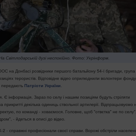
На Світлодарській дузі неспокійно. Фото: Укрінформ.
ООС на Донбасі розвідники першого батальйону 54-ї бригади, група
озиціях терористів. Відповідне відео оприлюднили волонтери фонду
, передають
Патріоти України
.
. Є інформація. Зараз по селу і нашим позиціям будуть стріляти
а прикритті декілька одиниць ствольної артилерії. Відпрацьовуємо 
ектую, по команді - ховаємося. Головне, щоб "отвєтка" не по селу", 
ром", - йдеться в описі до відео.
К-2 - справжні професіонали своєї справи. Ворожі обстріли населен