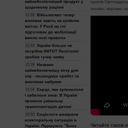
найнебезпечніший продукт у
пунктів Світлодарс
щоденному раціоні
техніки і ворожих п
Військкомат тепер
21:56
впливає навіть на купівлю
житла: У Росії на тлі
підготовки до мобілізації
ввели нові правила
Україні більше не
21:42
потрібне НАТО? Політолог
зробив гучну заяву
Названо
21:28
найнебезпечнішу позу для
сну - пошкоджує хребет та
викликає набряки
Серце, яке зупинилося
21:04
і забилося знов: В Україні
провели унікальну
трансплантацію дитині
Соціологи виміряли
20:50
електоральну ситуацію в
Читайте також н
Україні: ​Лідирують "Блок