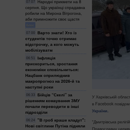
Народні прикмети на 8
07:07
серпня. Що українці спрадавна
робили на Мирона Вітрогона,
аби примножити своє щастя
Блог
Варто знати! Хто із
07:00
студентів точно отримає
відстрочку, а кого можуть
мобілізуватм
Інфляція
06:51
прискориться, зростання
економіки сповільниться:
Нацбанк оприлюднив
макропрогноз на 2026-й та
наступні роки
Бійців “Скелі” за
06:33
У Харківській обла
рішенням комаування ЗМУ
в Facebook повідом
почали переводити в інші
України.
підрозділи
"В гроб краше кладут":
06:24
"Дмитрівська релігі
Нові світлини Путіна підняли
Православну церкву