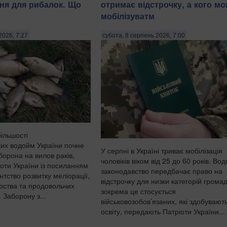
ня для рибалок. Що
отримає відстрочку, а кого м
мобілізуватм
2026, 7:27
субота, 8 серпень 2026, 7:00
більшості
их водойм України почне
У серпні в Україні триває мобілізація
борона на вилов раків,
чоловіків віком від 25 до 60 років. Во
оти України із посиланням
законодавство передбачає право на
тство розвитку меліорації,
відстрочку для низки категорій грома
рства та продовольчих
зокрема це стосується
 Заборону з...
військовозобов’язаних, які здобувают
освіту, передають Патріоти України...