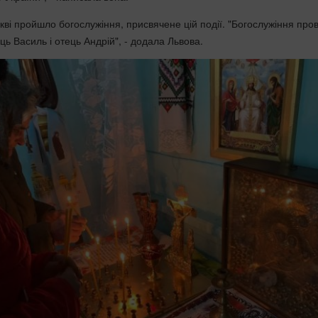
ркві пройшло богослужіння, присвячене цій події. "Богослужіння про
ь Василь і отець Андрій", - додала Львова.