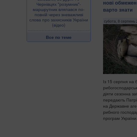
нові обмежен
Чернівцях "розумник"-
варто знати
маршрутник вляпався по-
повній через зневажливі
слова про захисників України
субота, 8 серпень 
(відео)
Все по теме
Із 15 серпня на 
рибогосподарськ
діяти сезонна за
передають Патрі
на Державне аген
рибного господа
програм України.