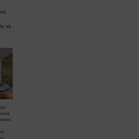
рні
у за
три
омила
імені
ної
чі