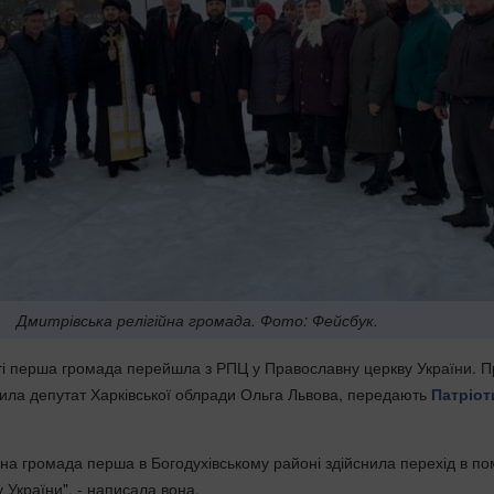
Дмитрівська релігійна громада. Фото: Фейсбук.
сті перша громада перейшла з РПЦ у Православну церкву України. П
ила депутат Харківської облради Ольга Львова, передають
Патріот
йна громада перша в Богодухівському районі здійснила перехід в по
 України", - написала вона.