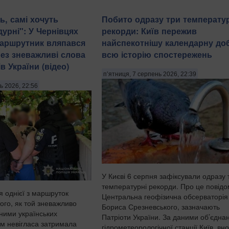
ь, самі хочуть
Побито одразу три температу
урні": У Чернівцях
рекорди: Київ пережив
маршрутник вляпався
найспекотнішу календарну доб
рез зневажливі слова
всю історію спостережень
в України (відео)
п’ятниця, 7 серпень 2026, 22:39
ь 2026, 22:56
У Києві 6 серпня зафіксували одразу 
температурні рекорди. Про це повід
я однієї з маршруток
Центральна геофізична обсерваторія 
того, як той зневажливо
Бориса Срезневського, зазначають
дними українських
Патріоти України. За даними об’єдна
ом невігласа затримала
гідрометеорологічної станції Київ, вно