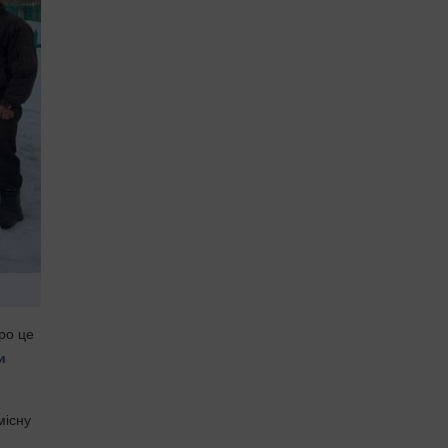
ро це
и
місну