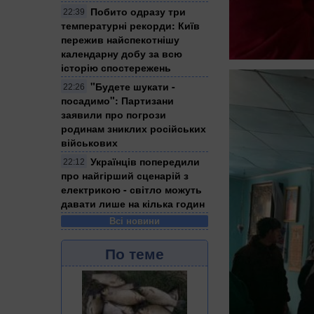
Побито одразу три
22:39
температурні рекорди: Київ
пережив найспекотнішу
календарну добу за всю
історію спостережень
"Будете шукати -
22:26
посадимо": Партизани
заявили про погрози
родинам зниклих російських
військових
Українців попередили
22:12
про найгірший сценарій з
електрикою - світло можуть
давати лише на кілька годин
Всі новини
По теме