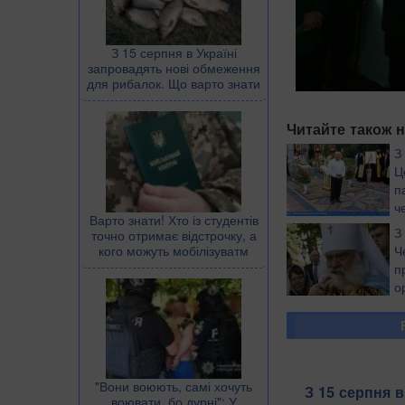
З 15 серпня в Україні
запровадять нові обмеження
для рибалок. Що варто знати
Читайте також н
З
Ц
п
ч
Варто знати! Хто із студентів
З
точно отримає відстрочку, а
кого можуть мобілізуватм
Ч
п
о
​"Вони воюють, самі хочуть
З 15 серпня в
воювати, бо дурні": У