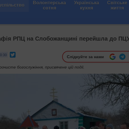
Волонтерська
Українська
Світське
успільство
сотня
кухня
життя
афія РПЦ на Слобожанщині перейшла до ПЦ
Twitter
 0:30
Слідкуйте за нами
рочисте богослужіння, присвячене цій події.