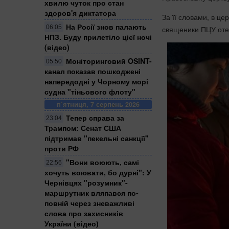
хвилю чуток про стан
здоров'я диктатора
За її словами, в це
На Росії знов палають
06:05
священики ПЦУ отец
НПЗ. Буду прилетіло цієї ночі
(відео)
Моніторинговий OSINT-
05:50
канал показав пошкоджені
напередодні у Чорному морі
судна "тіньового флоту"
п’ятниця, 7 серпень 2026
Тепер справа за
23:04
Трампом: Сенат США
підтримав "пекельні санкції"
проти РФ
​"Вони воюють, самі
22:56
хочуть воювати, бо дурні": У
Чернівцях "розумник"-
маршрутник вляпався по-
повній через зневажливі
слова про захисників
України (відео)