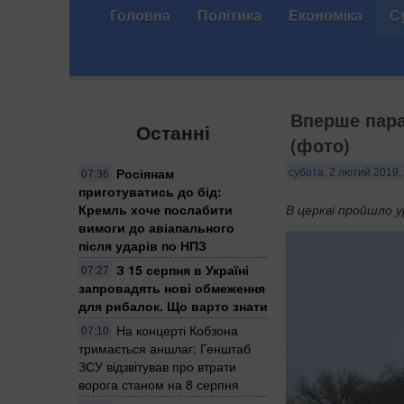
Головна
Політика
Економіка
С
Вперше пар
Останні
(фото)
Росіянам
субота, 2 лютий 2019,
07:36
приготуватись до бід:
Кремль хоче послабити
В церкві пройшло у
вимоги до авіапального
після ударів по НПЗ
З 15 серпня в Україні
07:27
запровадять нові обмеження
для рибалок. Що варто знати
На концерті Кобзона
07:10
тримається аншлаг: Генштаб
ЗСУ відзвітував про втрати
ворога станом на 8 серпня