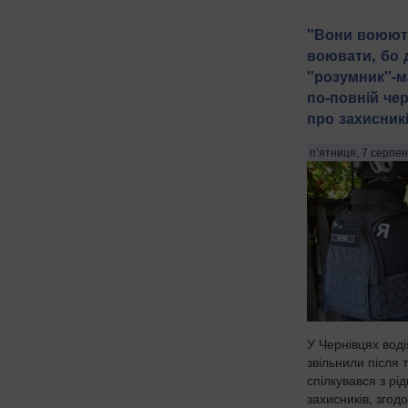
​"Вони воюют
воювати, бо д
"розумник"-
по-повній че
про захисникі
п’ятниця, 7 серпен
У Чернівцях воді
звільнили після 
спілкувався з рі
захисників, згод