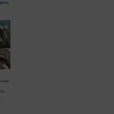
ожуть
дночас
дян,
ь