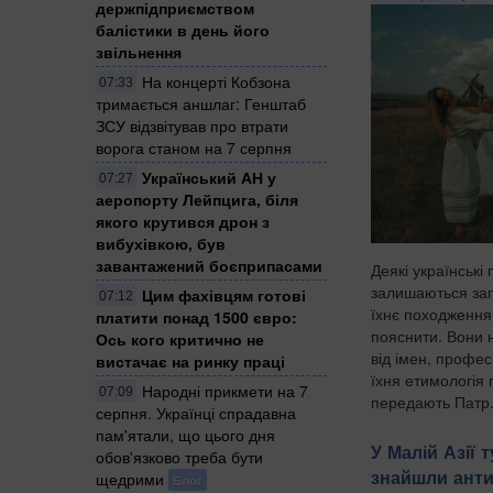
держпідприємством
балістики в день його
звільнення
На концерті Кобзона
07:33
тримається аншлаг: Генштаб
ЗСУ відзвітував про втрати
ворога станом на 7 серпня
Український АН у
07:27
аеропорту Лейпцига, біля
якого крутився дрон з
вибухівкою, був
завантажений боєприпасами
Деякі українські 
залишаються заг
Цим фахівцям готові
07:12
їхнє походженн
платити понад 1500 євро:
пояснити. Вони 
Ось кого критично не
від імен, профес
вистачає на ринку праці
їхня етимологія г
Народні прикмети на 7
07:09
передають Патр.
серпня. Українці спрадавна
пам'ятали, що цього дня
У Малій Азії 
обов'язково треба бути
знайшли ант
щедрими
Блог