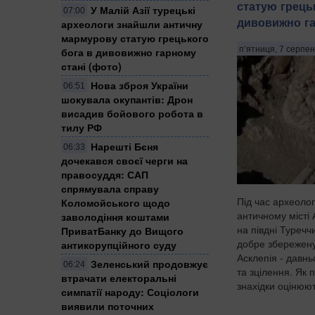
статую грець
У Малій Азії турецькі
07:00
дивовижно га
археологи знайшли античну
мармурову статую грецького
п’ятниця, 7 серпен
бога в дивовижно гарному
стані (фото)
Нова зброя України
06:51
шокувала окупантів: Дрон
висадив бойового робота в
тилу РФ
Нарешті Бєня
06:33
дочекався своєї черги на
правосуддя: САП
спрямувала справу
Під час археолог
Коломойського щодо
античному місті 
заволодіння коштами
на півдні Туреч
ПриватБанку до Вищого
добре збережен
антикорупційного суду
Асклепія - давн
Зеленський продовжує
06:24
та зцілення. Як 
втрачати електоральні
знахідки оцінюют
симпатії народу: Соціологи
виявили поточних