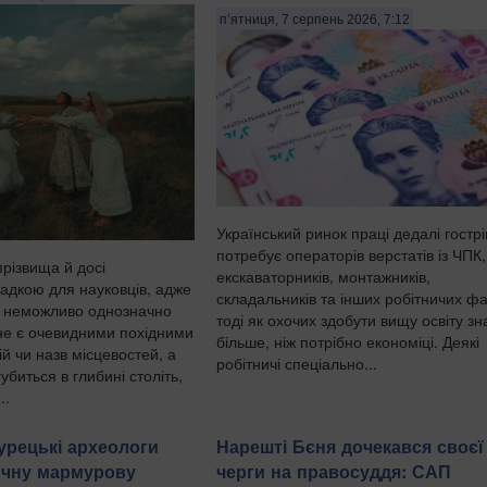
п’ятниця, 7 серпень 2026, 7:12
Український ринок праці дедалі гостр
потребує операторів верстатів із ЧПК,
прізвища й досі
екскаваторників, монтажників,
адкою для науковців, адже
складальників та інших робітничих фах
я неможливо однозначно
тоді як охочих здобути вищу освіту з
не є очевидними похідними
більше, ніж потрібно економіці. Деякі
ій чи назв місцевостей, а
робітничі спеціально...
убиться в глибині століть,
..
турецькі археологи
Нарешті Бєня дочекався своєї
ичну мармурову
черги на правосуддя: САП