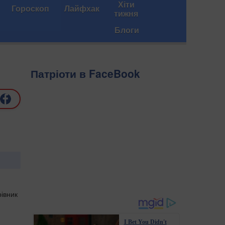
Хіти
Гороскоп
Лайфхак
тижня
Блоги
Патріоти в FaceBook
рівник
I Bet You Didn't