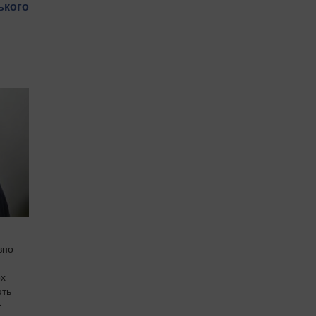
ького
вно
ох
ють
е