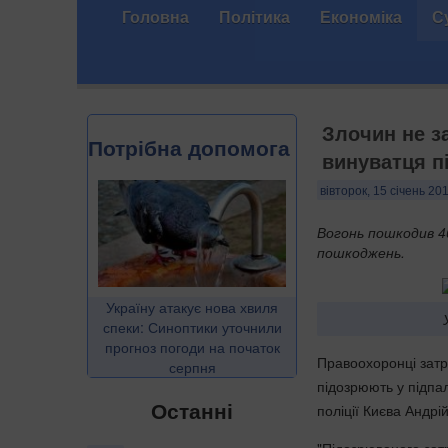
Головна
Політика
Економіка
С
Злочин не з
Потрібна допомога
винуватця п
вівторок, 15 січень 20
Вогонь пошкодив 4
пошкоджень.
Україну атакує нова хвиля
спеки: Синоптики уточнили
прогноз погоди на початок
Правоохоронці затр
серпня
підозрюють у підпал
Останні
поліції Києва Андр