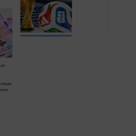
іше
івців,
начно