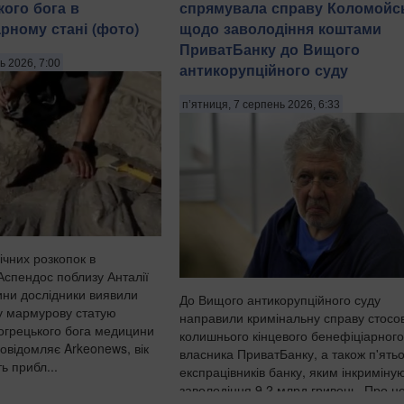
кого бога в
спрямувала справу Коломойс
рному стані (фото)
щодо заволодіння коштами
ПриватБанку до Вищого
ь 2026, 7:00
антикорупційного суду
п’ятниця, 7 серпень 2026, 6:33
ічних розкопок в
Аспендос поблизу Анталії
чини дослідники виявили
До Вищого антикорупційного суду
у мармурову статую
направили кримінальну справу стосо
ьогрецького бога медицини
колишнього кінцевого бенефіціарного
повідомляє Arkeonews, вік
власника ПриватБанку, а також п'ять
ь прибл...
експрацівників банку, яким інкриміну
заволодіння 9,2 млрд гривень. Про ц