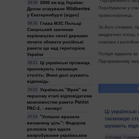
"Підозрюваного зат
2000 км від України:
08:39
Перебуваючи у стані 
Дрони атакували Wildberries
у Єкатеринбурзі (відео)
правоохоронець.
Глава МЗС Польщі
08:30
За його словами, пі
Сікорський закликав
квадратних площі, 
керівництво своєї держави
повязані з релігій
почати збивати російські
ракети ще над територією
Поліція відкрила за
України
Підозрюваному загр
Ці українські прізвища
08:21
приховують таємницю
століть: Вчені досі шукають
відповідь
Українська "Фрея" на
08:03
першому етапі відповідатиме
можливостям ракети Patriot
PAC-2, - експерт
Ці українськ
"Успішно вразила
07:54
таємницю стол
визначену ціль": Федоров
шукають відп
розповів про вдале
випробування українським
п’ятниця, 7 серпен