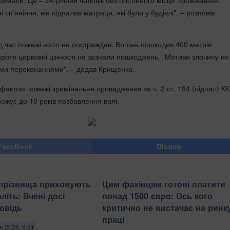
римали. Це – 24-річний чоловік без постійного місця проживання.
сп’яніння, він підпалив матраци, які були у будівлі", – розповів
д час пожежі ніхто не постраждав. Вогонь пошкодив 400 метрів
проте церковні цінності не зазнали пошкоджень. "Мотиви злочину не
ними переконаннями", – додав Крищенко.
 фактом пожежі кримінальне провадження за ч. 2 ст. 194 (підпал) КК
ожує до 10 років позбавлення волі.
FaceBook
Disqus
і прізвища приховують
Цим фахівцям готові платити
іть: Вчені досі
понад 1500 євро: Ось кого
овідь
критично не вистачає на ринк
праці
ь 2026, 8:21