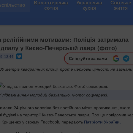
Волонтерська
Українська
Світське
успільство
сотня
кухня
життя
а релігійними мотивами: Поліція затримала
ідпалу у Києво-Печерській лаврі (фото)
Twitter
19, 13:44
Слідкуйте за нами
00 метрів квадратних площі, проте церковні цінності не зазнали
У підпалі винен молодий безхатько. Фото: соцмережі.
имали 24-річного чоловіка без постійного місця проживання, якого
і будівлі на території Києво-Печерської лаври. Про це повідомив ке
ій Крищенко у своєму Facebook, передають
Патріоти України.