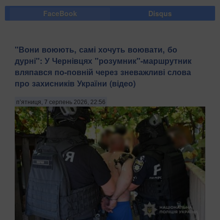
FaceBook
Disqus
​"Вони воюють, самі хочуть воювати, бо
дурні": У Чернівцях "розумник"-маршрутник
вляпався по-повній через зневажливі слова
про захисників України (відео)
п’ятниця, 7 серпень 2026, 22:56