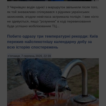
У Чернівцях водія однієї з маршруток звільнили після того,
як той зневажливо спілкувався з рідними українських
захисників, згодом невігласа затримала поліція. І вже ніхто
не здивується, якщо "розумник" в ході перевиховання
буде успішно мобілізованим ТЦ...
Побито одразу три температурні рекорди: Київ
пережив найспекотнішу календарну добу за
всю історію спостережень
п’ятниця, 7 серпень 2026, 22:39