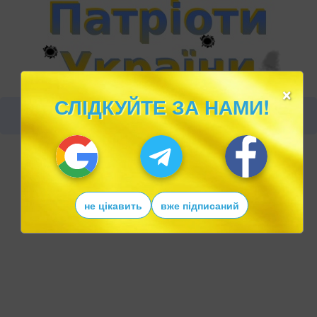
×
СЛІДКУЙТЕ ЗА НАМИ!
не цікавить
вже підписаний