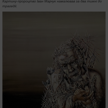
Картину-пророцтво Іван Марчук намалював за два тижні до
трагедії.