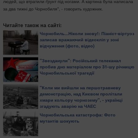
людей, що втратили ґрунт під ногами. А картина була написала
за два тижні до Чорнобиля", - говорить художник.
Читайте також на сайті:
Чорнобиль...Ніколи знову!: Піаніст-віртуоз
записав вражаючий відеокліп у зоні
відчуження (фото, відео)
"Звезданули": Російський телеканал
пробив дно матеріалом про 31-шу річницю
Чорнобильської трагедії
"Коли ми вийшли на першотравневу
демонстрацію, над Києвом пролітали
хмари кольору чорнозему", - українці
згадують аварію на ЧАЕС
Чорнобильська катастрофа: Фото
мутантів шокують