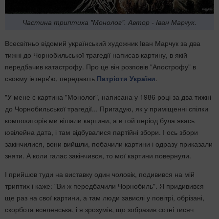
Частина триптиха "Монолог". Автор - Іван Марчук.
Всесвітньо відомий український художник Іван Марчук за два
тижні до Чорнобильської трагедії написав картину, в якій
передбачив катастрофу. Про це він розповів "Апострофу" в
своєму інтерв'ю, передають
Патріоти України
.
"У мене є картина "Монолог", написана у 1986 році за два тижні
до Чорнобильської трагедії... Пригадую, як у приміщенні спілки
композиторів ми вішали картини, а в той період була якась
ювілейна дата, і там відбувалися партійні збори. І ось збори
закінчилися, вони вийшли, побачили картини і одразу приказали
зняти. А коли галас закінчився, то мої картини повернули.
І прийшов туди на виставку один чоловік, подивився на мій
триптих і каже: "Ви ж передбачили Чорнобиль". Я придивився
ще раз на свої картини, а там люди завислі у повітрі, обрізані,
скорбота вселенська, і я зрозумів, що зобразив сотні тисяч