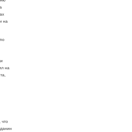
а
ах
и на
 по
жи
ил на
та,
 что
жданин