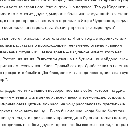
ствии чего-то страшного. Уже сидели "на подвале" Темур Юлдашев, 
истяга и многие другие; умирал в больнице замученный в застенк
; в центре города из автомата стреляли в Игоря Чудовского; водил
кто осмелился агитировать за Украину против "рыфырендума".
нчан этого не знала, не хотела знать. И мне тогда в переписке или
талась рассказать о происходящем, неизменно отвечали, меняя
зменения ситуации: "Ты все врешь – в Луганске ничего этого нет,
а, Россия, ля-ля-ля. Выпустили джинна из бутылки на Майдане; ска
иканцам, сожгли ваш Киев, Правый сектор, Донбасс никто не став
 прекратите бомбить Донбасс, зачем вы сюда лезете, киевская хун
пр.".
 наградил меня излишней неуверенностью в себе, которая не дала
личия – ведь это ж именно я, всесильная и всемогущая, устроила
 мирный беззащитный Донбасс; не хочу расследовать преступные
ерхах и закончить войну… Было бы смешно, когда бы не было так
 пишу о том, что произошло и происходит в Луганске только потому,
 повторилось в любом другом городе, чтобы все мы поняли, что гра