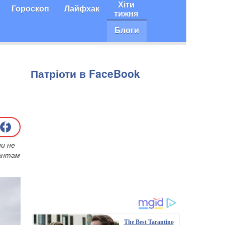
Хіти
Гороскоп
Лайфхак
тижня
Блоги
Патріоти в FaceBook
ни не
пантам
The Best Tarantino