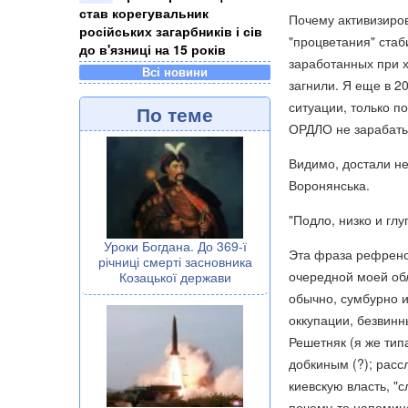
став корегувальник
Почему активизирова
російських загарбників і сів
"процветания" ста
до в'язниці на 15 років
заработанных при х
Всі новини
загнили. Я еще в 2
ситуации, только п
По теме
ОРДЛО не зарабатыв
Видимо, достали не
Воронянська.
"Подло, низко и глу
Уроки Богдана. До 369-ї
Эта фраза рефрено
річниці смерті засновника
очередной моей обл
Козацької держави
обычно, сумбурно и
оккупации, безвинн
Решетняк (я же тип
добкиным (?); расс
киевскую власть, "с
почему-то напомин