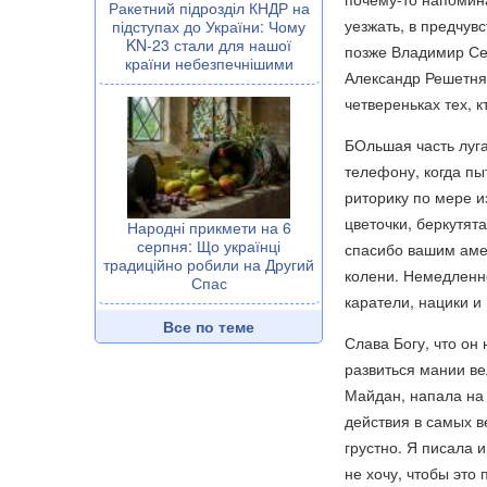
Ракетний підрозділ КНДР на
уезжать, в предчув
підступах до України: Чому
KN-23 стали для нашої
позже Владимир Сем
країни небезпечнішими
Александр Решетняк
четвереньках тех, 
БОльшая часть луга
телефону, когда пы
риторику по мере и
цветочки, беркутят
Народні прикмети на 6
серпня: Що українці
спасибо вашим амер
традиційно робили на Другий
колени. Немедленно
Спас
каратели, нацики и 
Все по теме
Слава Богу, что он
развиться мании ве
Майдан, напала на
действия в самых в
грустно. Я писала и
не хочу, чтобы это