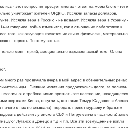
лись - этот вопрос интересует многих - ответ на моем блоге - гетт
бильно уничтожает жителей ОРДЛО. Иссякли запасы долларов,
унте. Иссякла вера в Россию - не возьмут. Иссякла вера в Украину 
014-м говорила, война изменится, как и отношение пабагатиков к
осле того, как оккупация коснется их лично-физически, материально
ают - теряют. Поэтому вот так!
 только меня- яркий, эмоционально взрывоопасный текст Олена
по".
м много раз прозвучала вчера в мой адрес в обвинительных речах
ичительницы . Гневные излияния продолжались долго, за полночь.
 нелогично: с требованиями признать все население, находящееся
ыми жертвами Киева; погуглить, кто такие Темур Юлдашев и Алекс
а ничего о них не слышала); передать привет мураеву и братьям
ледовать действия луганского СБУ и Петрулевича в частности; закл
лившую" Луганск и Донецк и т.д и т.п. Все эти возмущенные вопли
ают мне май-июнь 2014-го, когда уговаривала бывших друзей и ро