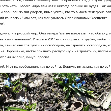
 блть хаты...Моего мира там нет и никогда больше не будет. Так ка
й прошлой жизни умерли, иные убиты, кто-то в моем телефоне за
кий-каневский" или вот, как мой учитель Олег Иванович Олещенко
ов".
редумали в русский мир. Они теперь "мы не виноваты, нас обманул
о вы сами виноваты". И если в 2014-м они обрывали трубку, чтобы п
та, сейчас они требуют - их освободить, не стрелять, освободить, н
 не Порошенко, чтобы признать республику и не трогать их, чтобы 
оторый их слил, кинул, бросил...
ий. И от их требования, как до войны. Вернуть им жизнь, как до вой