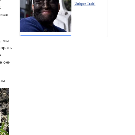
Unique Trait!
к
писан
и, мы
оорать
о
не они
ны.