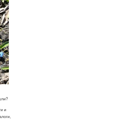
ули?
ти и
алоги,