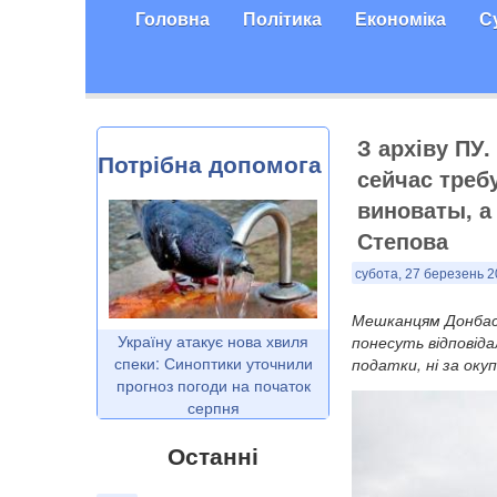
Головна
Політика
Економіка
С
З архіву ПУ.
Потрібна допомога
сейчас треб
виноваты, а 
Степова
субота, 27 березень 2
Мешканцям Донбасу 
Україну атакує нова хвиля
понесуть відповідал
спеки: Синоптики уточнили
податки, ні за оку
прогноз погоди на початок
серпня
Останні