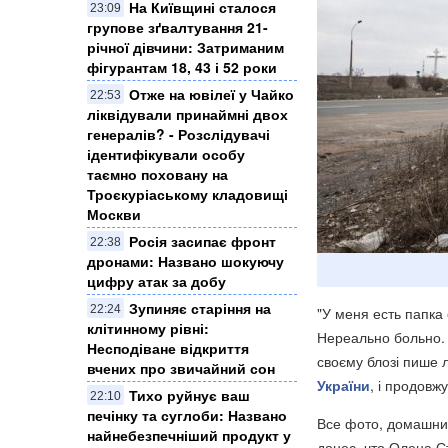
На Київщині сталося
23:09
групове зґвалтування 21-
річної дівчини: Затриманим
фігурантам 18, 43 і 52 роки
Отже на ювілеї у Чайко
22:53
ліквідували принаймні двох
генералів? - Розслідувачі
ідентифікували особу
таємно поховану на
Троєкуріаському кладовищі
Москви
Росія засипає фронт
22:38
дронами: Названо шокуючу
цифру атак за добу
Зупиняє старіння на
22:24
"У меня есть папка
клітинному рівні:
Нереально больно. 
Несподіване відкриття
своєму блозі пише 
вчених про звичайний сон
України
, і продовжу
Тихо руйнує ваш
22:10
печінку та суглоби: Названо
Все фото, домашние
найнебезпечніший продукт у
донес, что Олена С