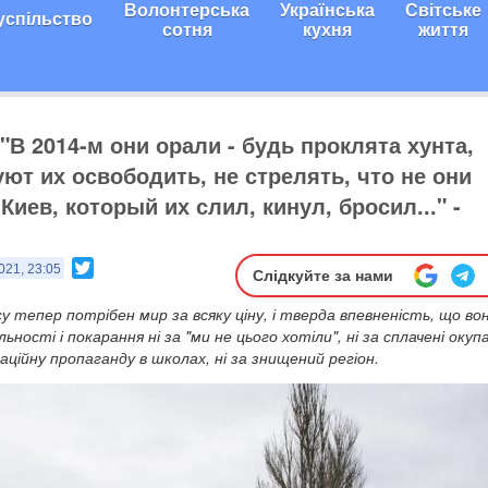
Волонтерська
Українська
Світське
успільство
сотня
кухня
життя
 "В 2014-м они орали - будь проклята хунта,
уют их освободить, не стрелять, что не они
Киев, который их слил, кинул, бросил..." -
Twitter
021, 23:05
Слідкуйте за нами
тепер потрібен мир за всяку ціну, і тверда впевненість, що во
ьності і покарання ні за "ми не цього хотіли", ні за сплачені оку
паційну пропаганду в школах, ні за знищений регіон.