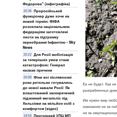
Федорова" (інфографіка)
Проросійський
20:36
функціонер дуже хоче на
новий термін: ФІФА
розсилала національним
федераціям заготовлені
листи на підтримку
переобрання Інфантіно - Sky
News
Для Росії мобілізація
20:22
за теперішніх умов стане
катастрофою: Генерал
назвав причини
Фіни всі післявоєнні
20:08
роки ретельно готувались
Ее не будет. Как н
до нової навали Росії: Як
разграбленных домо
влаштований засекречений
підземний мегаполіс під
Им нужен мир любой
Хельсінки на мільйон осіб з
наказания ни за па
комфортом (відео)
ни за оккупационну
Протоієрей УПЦ МП
19:54