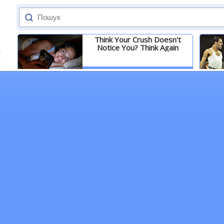
Think Your Crush Doesn't
Notice You? Think Again
Детальніше