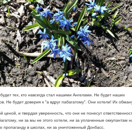
е будет тех, кто навсегда стал нашими Ангелами. Не будет наших
в. Не будет доверия к "а вдруг пабагатому". Они хотели! Их обман
 ценой, и твердая уверенность, что они не понесут ответственнос
багатому, ни за мы не этого хотели, ни за уплаченные оккупантам н
ю пропаганду в школах, ни за уничтоженный Донбасс.