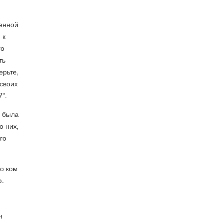
венной
 к
го
ть
ерьте,
 своих
?".
а была
о них,
го
 о ком
ю.
,
н