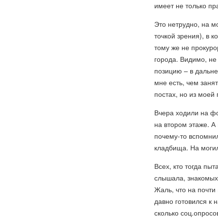
имеет не только пра
Это нетрудно, на 
точкой зрения), в к
тому же не прокуро
города. Видимо, не
позицию – в дальне
мне есть, чем заня
постах, но из моей
Вчера ходили на фо
на втором этаже. А
почему-то вспомнил
кладбища. На могил
Всех, кто тогда пыт
слышала, знакомых
Жаль, что на почти
давно готовился к 
сколько соц.опросо