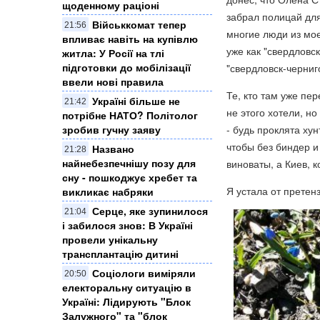
щоденному раціоні
забрал полицай для
Військкомат тепер
21:56
многие люди из мое
впливає навіть на купівлю
уже как "свердловс
житла: У Росії на тлі
підготовки до мобілізації
"свердловск-черниг
ввели нові правила
Те, кто там уже пе
Україні більше не
21:42
не этого хотели, н
потрібне НАТО? Політолог
- будь проклята хун
зробив гучну заяву
чтобы без биндер и
Названо
21:28
найнебезпечнішу позу для
виноваты, а Киев, к
сну - пошкоджує хребет та
Я устала от претенз
викликає набряки
Серце, яке зупинилося
21:04
і забилося знов: В Україні
провели унікальну
трансплантацію дитині
Соціологи виміряли
20:50
електоральну ситуацію в
Україні: ​Лідирують "Блок
Залужного" та "блок