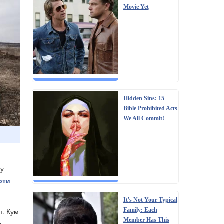
Movie Yet
Hidden Sins: 15
Bible Prohibited Acts
We All Commit!
 у
оти
It's Not Your Typical
Family: Each
п. Кум
Member Has This
у