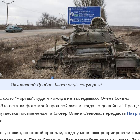
Окупований Донбас. Ілюстрація:соцмережі
 с фото "миртам", куда я никогда не заглядываю. Очень больно.
Это остатки фото моей прошлой жизни, когда-то до войны." Про це
луганська письменниця та блогер Олена Степова, передають
Патрі
є:
, детские, со степей пропали, когда у меня экспроприировали ком
тепова, это я, Елена Степанец. Дом разграбили соседи и кума. Дач