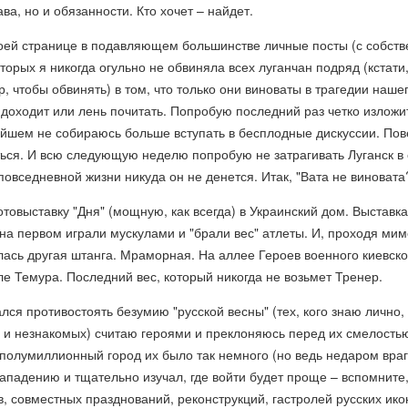
ва, но и обязанности. Кто хочет – найдет.
моей странице в подавляющем большинстве личные посты (с собст
оторых я никогда огульно не обвиняла всех луганчан подряд (кстати,
р, чтобы обвинять) в том, что только они виноваты в трагедии наше
 доходит или лень почитать. Попробую последний раз четко изложи
йшем не собираюсь больше вступать в бесплодные дискуссии. Пов
ться. И всю следующую неделю попробую не затрагивать Луганск в
 повседневной жизни никуда он не денется. Итак, "Вата не виновата
товыставку "Дня" (мощную, как всегда) в Украинский дом. Выставк
 на первом играли мускулами и "брали вес" атлеты. И, проходя мим
ась другая штанга. Мраморная. На аллее Героев военного киевско
е Темура. Последний вес, который никогда не возьмет Тренер.
ался противостоять безумию "русской весны" (тех, кого знаю лично,
 и незнакомых) считаю героями и преклоняюсь перед их смелость
 полумиллионный город их было так немного (но ведь недаром враг
нападению и тщательно изучал, где войти будет проще – вспомните
в, совместных празднований, реконструкций, гастролей русских ико