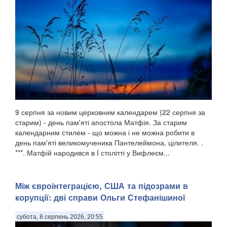
9 серпня за новим церковним календарем (22 серпня за
старим) - день пам'яті апостола Матфія. За старим
календарним стилем - що можна і не можна робити в
день пам'яті великомученика Пантелеймона, цілителя. .
***. Матфій народився в I столітті у Вифлеєм...
Між євроінтеграцією, США та підозрами в
корупції: дві справи Ольги Стефанішиної
субота, 8 серпень 2026, 20:55