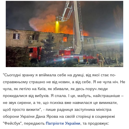
"Сьогодні зранку я впіймала себе на думці, від якої стає по-
справжньому страшно не від новин, а від себе. Я не чула ніч. Не
чула, як летіло на Київ, як збивали, як десь поруч люди
прокидалися від вибухів. Я спала. І це, мабуть, найстрашніше –
не звук сирени, а те, що психіка вже навчилася це вимикати,
щоб просто вижити", - пише радниця заступника міністра
оборони України Дана Ярова на своїй сторінці в соцмережі
"Фейсбук", передають
Патріоти України
, та продовжує: