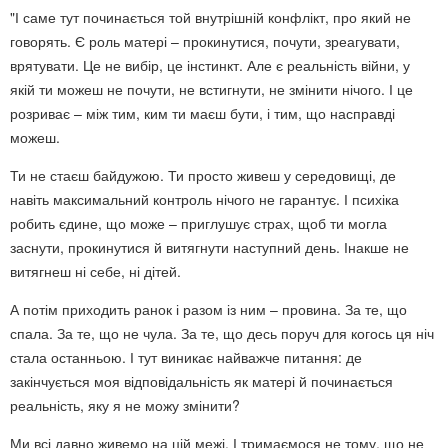
"І саме тут починається той внутрішній конфлікт, про який не
говорять. Є роль матері – прокинутися, почути, зреагувати,
врятувати. Це не вибір, це інстинкт. Але є реальність війни, у
якій ти можеш не почути, не встигнути, не змінити нічого. І це
розриває – між тим, ким ти маєш бути, і тим, що насправді
можеш.
Ти не стаєш байдужою. Ти просто живеш у середовищі, де
навіть максимальний контроль нічого не гарантує. І психіка
робить єдине, що може – приглушує страх, щоб ти могла
заснути, прокинутися й витягнути наступний день. Інакше не
витягнеш ні себе, ні дітей.
А потім приходить ранок і разом із ним – провина. За те, що
спала. За те, що не чула. За те, що десь поруч для когось ця ніч
стала останньою. І тут виникає найважче питання: де
закінчується моя відповідальність як матері й починається
реальність, яку я не можу змінити?
Ми всі давно живемо на цій межі. І тримаємося не тому, що не