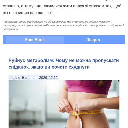
страшно, а тому, що навчилися жити поруч зі страхом так, щоб
він не знищив нас раніше".
Інформація, котра опублікована на цій сторінці не має стосунку до редакції порталу
patrioty.org.ua, всі права та відповідальність стосуються фізичних та юридичних осіб, котрі її
оприлюднили.
FaceBook
Disqus
Руйнує метаболізм: Чому не можна пропускати
сніданок, якщо ви хочете схуднути
неділя, 9 серпень 2026, 12:12