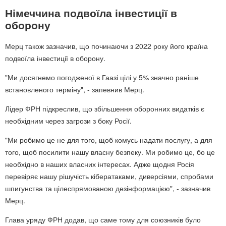
Німеччина подвоїла інвестиції в
оборону
Мерц також зазначив, що починаючи з 2022 року його країна
подвоїла інвестиції в оборону.
"Ми досягнемо погодженої в Гаазі цілі у 5% значно раніше
встановленого терміну", - запевнив Мерц.
Лідер ФРН підкреслив, що збільшення оборонних видатків є
необхідним через загрози з боку Росії.
"Ми робимо це не для того, щоб комусь надати послугу, а для
того, щоб посилити нашу власну безпеку. Ми робимо це, бо це
необхідно в наших власних інтересах. Адже щодня Росія
перевіряє нашу рішучість кібератаками, диверсіями, спробами
шпигунства та цілеспрямованою дезінформацією", - зазначив
Мерц.
Глава уряду ФРН додав, що саме тому для союзників було