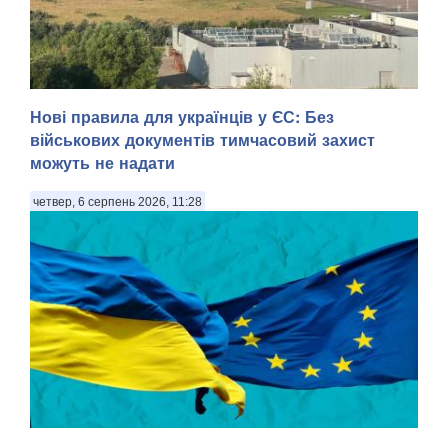
Нові правила для українців у ЄС: Без
військових документів тимчасовий захист
можуть не надати
четвер, 6 серпень 2026, 11:28
У Ярославлі дрони атакували один з найбільших
нафтопереробних заводів росії. Місцева влада заявила
про «наймасовішу атаку» безпілотників на область. Про
атаку повідомив губернатор Ярославської області
Михайло Євраєв, передають Патріоти України. . За с...