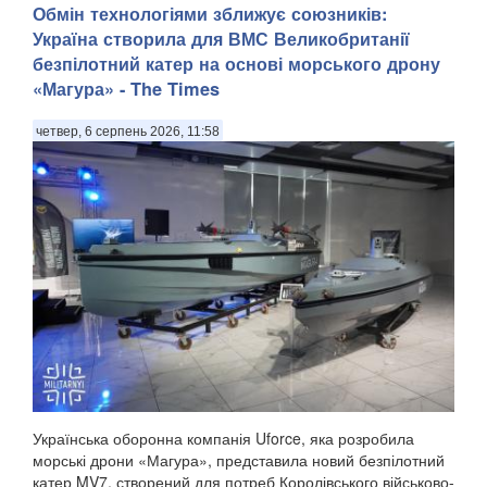
Обмін технологіями зближує союзників:
Україна створила для ВМС Великобританії
безпілотний катер на основі морського дрону
«Магура» - The Times
четвер, 6 серпень 2026, 11:58
Українська оборонна компанія Uforce, яка розробила
морські дрони «Магура», представила новий безпілотний
катер MV7, створений для потреб Королівського військово-