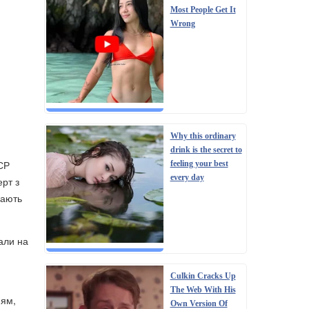
Most People Get It
Wrong
Why this ordinary
drink is the secret to
РСР
feeling your best
every day
ерт з
чають
али на
Culkin Cracks Up
The Web With His
ням,
Own Version Of