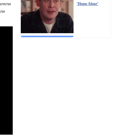
являли
‘Home Alone’
али