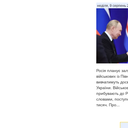
неділя, 9 серпень 
Росія планує зал
військових із Півн
вивчатимуть досв
України. Військо
прибувають до Рос
словами, поступо
тисяч. Про...