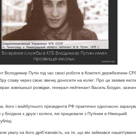
нт Володимир Путін під час своєї роботи в Комітеті держбезпеки С
бру славу через свою звичку доносити на колег. Про це заявив експ
теран зовнішньої розвідки, генерал-лейтенант Василь Богдан, зазна
а, його і майбутнього президента РФ практично одночасно зарахув
 у Богдана є друзі і колеги, які працювали з Путіним в Німецькій
бліці.
али увагу на його дріб’язковість, на те, що він займався нашіптуван