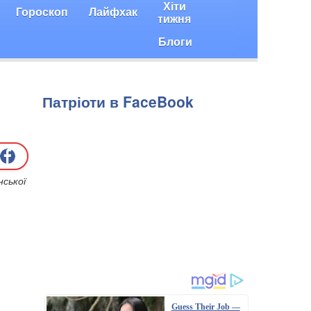
Хіти
Гороскоп
Лайфхак
тижня
Блоги
Патріоти в FaceBook
ської
Guess Their Job —