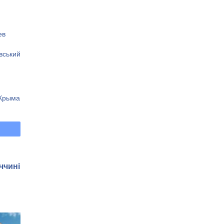
ев
овський
 Крыма
ччині