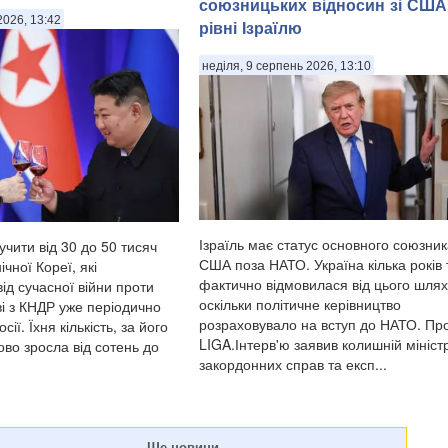
союзницьких відносин зі США
полковника ЗС РФ Сергія Хвалова.
2026, 13:42
рівні Ізраїлю
Ворожий військовий раніше двічі служ
Сирії, сприяючи диктаторському реж
Башара Асада, передають Патріоти
неділя, 9 серпень 2026, 13:10
України. Про це повідомив військовосл
Ізраїль має статус основного союзни
учити від 30 до 50 тисяч
США поза НАТО. Україна кілька років
ічної Кореї, які
фактично відмовилася від цього шлях
ід сучасної війни проти
оскільки політичне керівництво
ві з КНДР уже періодично
розраховувало на вступ до НАТО. Про
ії. Їхня кількість, за його
LIGA.Інтерв'ю заявив колишній мініст
во зросла від сотень до
закордонних справ та експ...