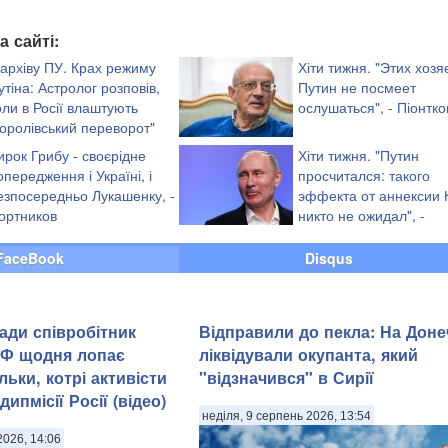
а сайті:
 архіву ПУ. Крах режиму
Хіти тижня. "Этих хозя
утіна: Астролог розповів,
Путин не посмеет
оли в Росії влаштують
ослушаться", - Піонтк
королівський переворот"
ирок Грибу - своєрідне
Хіти тижня. "Путин
опередження і Україні, і
просчитался: такого
езпосередньо Лукашенку, -
эффекта от аннексии
ортников
никто не ожидал", -
Портников
FaceBook
Disqus
ади співробітник
Відправили до пекла: На Доне
РФ щодня лопає
ліквідували окупанта, який
льки, котрі активісти
"відзначився" в Сирії
ипмісії Росії (відео)
неділя, 9 серпень 2026, 13:54
2026, 14:06