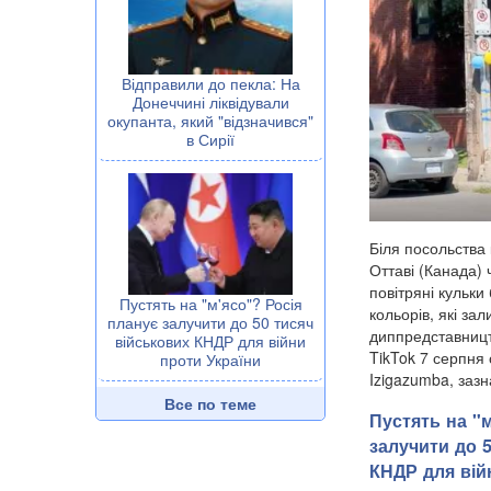
Відправили до пекла: На
Донеччині ліквідували
окупанта, який "відзначився"
в Сирії
Біля посольства 
Оттаві (Канада)
повітряні кульки
Пустять на "м'ясо"? Росія
кольорів, які за
планує залучити до 50 тисяч
диппредставництв
військових КНДР для війни
TikTok 7 серпня 
проти України
Izigazumba, зазн
Все по теме
Пустять на "
залучити до 
КНДР для вій