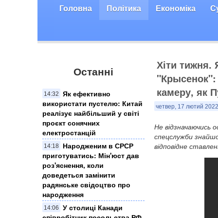
Головна
Політика
Економіка
С
Хіти тижня. 
Останні
"Крысенок":
камеру, як П
Як ефективно
14:32
використати пустелю: Китай
четвер, 17 лютий 2022
реалізує найбільший у світі
проєкт сонячних
Не відзначаючись 
електростанцій
спецслужби знайшо
Народженим в СРСР
відповідне ставлен
14:18
приготуватись: Мін'юст дав
роз'яснення, коли
доведеться замінити
радянське свідоцтво про
народження
У столиці Канади
14:06
співробітник посольства РФ