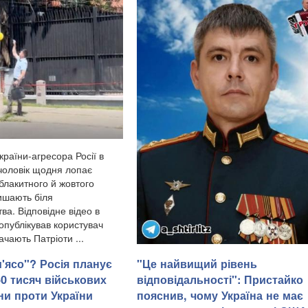
країни-агресора Росії в
 чоловік щодня лопає
 блакитного й жовтого
лишають біля
а. Відповідне відео в
опублікував користувач
ачають Патріоти ...
м'ясо"? Росія планує
"Це найвищий рівень
50 тисяч військових
відповідальності": Пристайко
У Донецькій області українська армія
ни проти України
пояснив, чому Україна не має
ліквідувала російського офіцера,