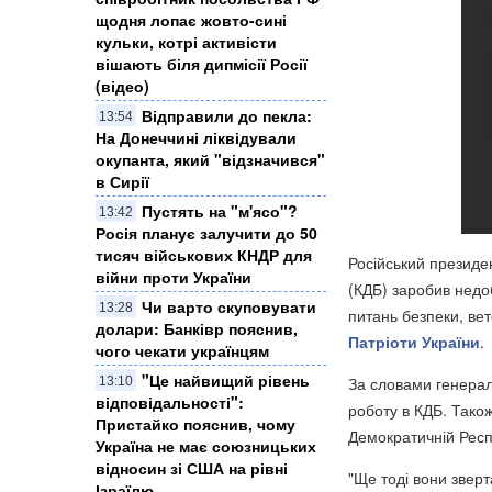
щодня лопає жовто-сині
кульки, котрі активісти
вішають біля дипмісії Росії
(відео)
Відправили до пекла:
13:54
На Донеччині ліквідували
окупанта, який "відзначився"
в Сирії
Пустять на "м'ясо"?
13:42
Росія планує залучити до 50
тисяч військових КНДР для
Російський президе
війни проти України
(КДБ) заробив недо
Чи варто скуповувати
13:28
питань безпеки, ве
долари: Банківр пояснив,
Патріоти України
.
чого чекати українцям
"Це найвищий рівень
За словами генерал
13:10
відповідальності":
роботу в КДБ. Також
Пристайко пояснив, чому
Демократичній Респу
Україна не має союзницьких
відносин зі США на рівні
"Ще тоді вони зверт
Ізраїлю