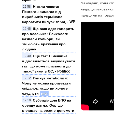
"закладав", коли хл
Ніколи чекати:
12:58
недисциплінованість
Пентагон вимагає від
пальцями на товариш
виробників терміново
наростити випуск зброї, - WP
Що ваш одяг говорить
12:45
про власника: Психологи
назвали кольори, які
змінюють враження про
людину
Оце так! Німеччина
12:40
відмовляється закуповувати
газ, що може призвести до
тяжкої зими в ЄС, - Politico
Руйнує метаболізм:
12:12
Чому не можна пропускати
сніданок, якщо ви хочете
схуднути
Блог
Субсидія для ВПО на
12:10
оренду житла: Ось що
впливає на розмір допомоги