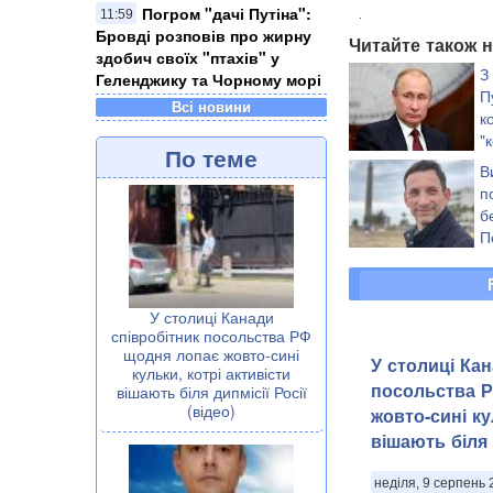
Погром "дачі Путіна":
11:59
Бровді розповів про жирну
Читайте також н
здобич своїх "птахів" у
З
Геленджику та Чорному морі
П
Всі новини
к
"
По теме
В
п
б
П
У столиці Канади
співробітник посольства РФ
щодня лопає жовто-сині
У столиці Кан
кульки, котрі активісти
посольства 
вішають біля дипмісії Росії
(відео)
жовто-сині ку
вішають біля д
неділя, 9 серпень 