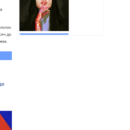
за
злотих
сяч до
жак.
що