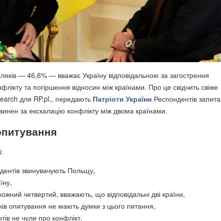
яків — 46,6% — вважає Україну відповідальною за загострення
флікту та погіршення відносин між країнами. Про це свідчить свіже
arch для RP.pl., передають
Патріоти України
Респондентів запита
 винен за екскалацію конфлікту між двома країнами.
опитування
:
дентів звинувачують Польщу,
їну,
кожний четвертий, вважають, що відповідальні дві країни,
ів опитування не мають думки з цього питання,
ів не чули про конфлікт.