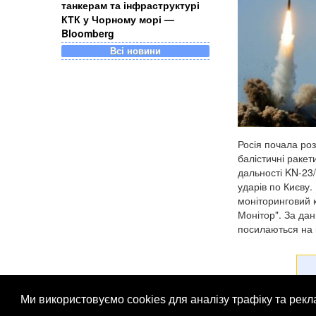
танкерам та інфраструктурі
КТК у Чорному морі —
Bloomberg
Всі новини
Росія почала роз
балістичні ракет
дальності KN-23/
ударів по Києву.
моніторинговий 
Монітор". За дан
посилаються на 
Ми використовуємо cookies для аналізу трафіку та рек
© Патріоти України 2026
Правова інформація
Рек