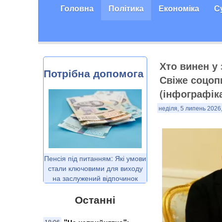
Головна
Політика
Економіка
С
Хто винен у
Потрібна допомога
Свіже соцоп
(інфографік
неділя, 5 липень 2026
Пенсія під питанням: Які умови
стали ключовими для виходу
на заслужений відпочинок
Останні
"Це неприйнятно":