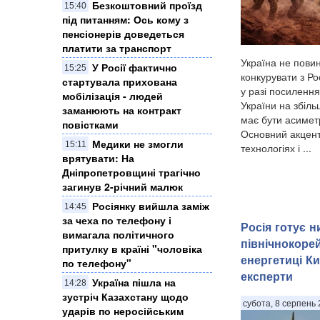
Безкоштовний проїзд
15:40
під питанням: Ось кому з
пенсіонерів доведеться
платити за транспорт
Україна не пови
У Росії фактично
15:25
конкурувати з Ро
стартувала прихована
у разі посилення
мобілізація - людей
України на збіл
заманюють на контракт
має бути асимет
повістками
Основний акцент
Медики не змогли
15:11
технологіях і ...
врятувати: На
Дніпропетровщині трагічно
загинув 2-річний малюк
Росіянку вийшла заміж
14:45
за чеха по телефону і
Росія готує 
вимагала політичного
північнокоре
притулку в країні "чоловіка
енергетиці Ки
по телефону"
експерти
Україна пішла на
14:28
зустріч Казахстану щодо
субота, 8 серпень 
ударів по неросійським