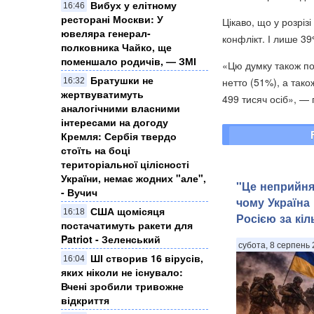
Вибух у елітному
16:46
ресторані Москви: У
Цікаво, що у розрізі
ювеляра генерал-
конфлікт. І лише 39
полковника Чайко, ще
поменшало родичів, — ЗМІ
«Цю думку також по
Братушки не
нетто (51%), а тако
16:32
жертвуватимуть
499 тисяч осіб», —
аналогічними власними
інтересами на догоду
Кремля: Сербія твердо
стоїть на боці
територіальної цілісності
України, немає жодних "але",
"Це неприйня
- Вучич
чому Україна 
США щомісяця
16:18
Росією за кіл
постачатимуть ракети для
Patriot - Зеленський
субота, 8 серпень 
ШІ створив 16 вірусів,
16:04
яких ніколи не існувало:
Вчені зробили тривожне
відкриття