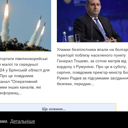
Уламки безпілотника впали на болгар
території поблизу населеного пункту
гортати північнокорейські
Генерал Тошево, за сотню метрів від
и малої та середньої
кордону з Румунією. Про це в суботу,
24 у Брянській області для
серпня, повідомив прем'єр-міністр Бо
 Про це повідомив
Румен Радев за підсумками засіданн
канал "Оперативний
безпеки, передаю...
ими інших каналів, які
інформац...
лами.
Детальніше
лама
info
@
patrioty