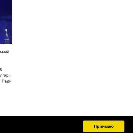
ській
 8
лгарії
я Ради
Приймаю
.org.ua