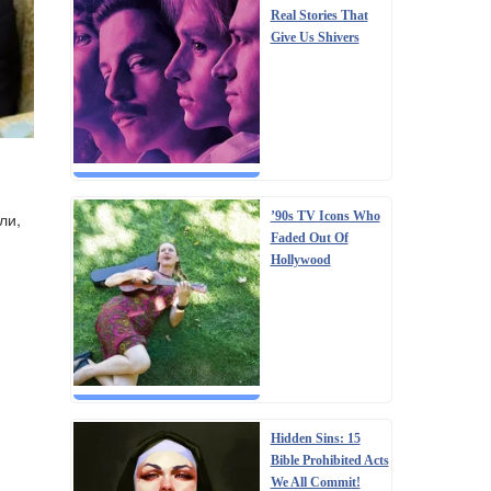
Real Stories That
Give Us Shivers
’90s TV Icons Who
ли,
Faded Out Of
Hollywood
Hidden Sins: 15
Bible Prohibited Acts
We All Commit!