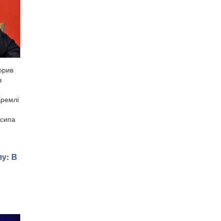
орив
з
Кремлі
осипа
лу: В