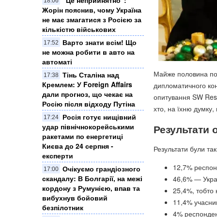
18:06
Жорін пояснив, чому Україна
не має змагатися з Росією за
кількістю військових
Варто знати всім! Що
17:52
не можна робити в авто на
автоматі
Майже половина пол
Тінь Сталіна над
17:38
Кремлем: У Foreign Affairs
дипломатичного кон
дали прогноз, що чекає на
опитування SW Rese
Росію після відходу Путіна
хто, на їхню думку,
Росія готує нищівний
17:24
удар північнокорейськими
Результати 
ракетами по енергетиці
Києва до 24 серпня -
Результати були такі
експерти
12,7% респон
Очікуємо грандіозного
17:00
скандалу: В Болгарії, на межі
46,6% — Укра
кордону з Румунією, впав та
25,4%, тобто 
вибухнув бойовий
11,4% учасник
безпілотник
4% респондент