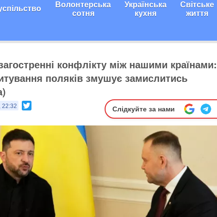
Волонтерська
Українська
Світське
успільство
сотня
кухня
життя
 загостренні конфлікту між нашими країнами:
итування поляків змушує замислитись
а)
Twitter
, 22:32
Слідкуйте за нами