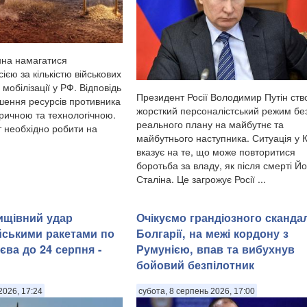
нна намагатися
сією за кількістю військових
 мобілізації у РФ. Відповідь
Президент Росії Володимир Путін ств
ьшення ресурсів противника
жорсткий персоналістський режим бе
ричною та технологічною.
реального плану на майбутнє та
 необхідно робити на
майбутнього наступника. Ситуація у 
вказує на те, що може повторитися
боротьба за владу, як після смерті Й
Сталіна. Це загрожує Росії ...
нищівний удар
Очікуємо грандіозного сканда
йськими ракетами по
Болгарії, на межі кордону з
єва до 24 серпня -
Румунією, впав та вибухнув
бойовий безпілотник
2026, 17:24
субота, 8 серпень 2026, 17:00