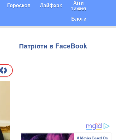
Хіти
Гороскоп
Лайфхак
тижня
Блоги
Патріоти в FaceBook
8 Movies Based On