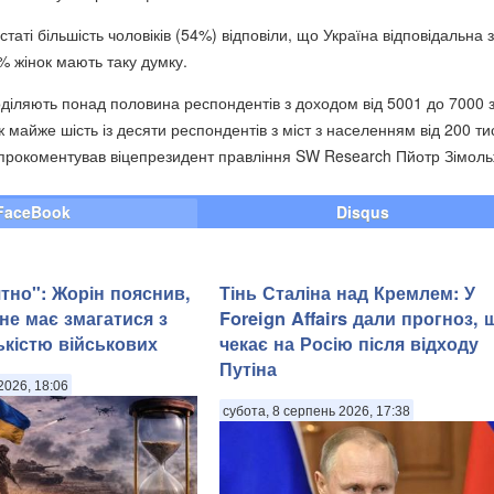
 статі більшість чоловіків (54%) відповіли, що Україна відповідальна 
% жінок мають таку думку.
діляють понад половина респондентів з доходом від 5001 до 7000 
ж майже шість із десяти респондентів з міст з населенням від 200 ти
 прокоментував віцепрезидент правління SW Research Пйотр Зімоль
FaceBook
Disqus
тно": Жорін пояснив,
Тінь Сталіна над Кремлем: У
не має змагатися з
Foreign Affairs дали прогноз, 
ькістю військових
чекає на Росію після відходу
Путіна
2026, 18:06
субота, 8 серпень 2026, 17:38