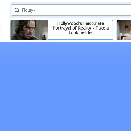
Hollywood's Inaccurate
Portrayal of Reality - Take a
Look Inside!
Детальніше