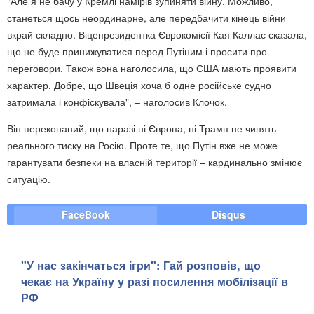
"Але я не бачу у Кремлі намірів зупиняти війну. Можливо,
станеться щось неординарне, але передбачити кінець війни
вкрай складно. Віцепрезидентка Єврокомісії Кая Каллас сказала,
що не буде принижуватися перед Путіним і просити про
переговори. Також вона наголосила, що США мають проявити
характер. Добре, що Швеція хоча б одне російське судно
затримала і конфіскувала", – наголосив Клочок.
Він переконаний, що наразі ні Європа, ні Трамп не чинять
реального тиску на Росію. Проте те, що Путін вже не може
гарантувати безпеки на власній території – кардинально змінює
ситуацію.
FaceBook
Disqus
"У нас закінчаться ігри": Гай розповів, що
чекає на Україну у разі посилення мобілізації в
РФ