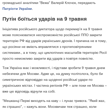
громадської аналітики "Вежа" Валерій Клочок, передають
Патріоти України
.
Путін боїться ударів на 9 травня
Ініціатива російського диктатора щодо перемир'я на 9 травня
може пояснюватися неспроможністю російської ППО закрити
територію РФ від ударів українських дронів. І причина не в тому,
що росіяни не вміють вправлятися з протиповітряними
системами., а в тому, що циклопічних масштабів територію Росії
просто неможливо закрити від ударів з повітря повністю.
Тож Україна має і можливості, і підстави зробити 9 травня днем
небезпеки для Москви. Адже це, на думку політолога, було би
симетричною відповіддю на щоденні російські удари по
українських містах. І частина регіонів РФ – але поки не Москва –
вже цю відповідь відчули на собі.
"Мешканці Пермі виходять на каву – і лунає тривога. "Який жах,
як страшно", – кажуть вони. Москвичам теж страшно, коли