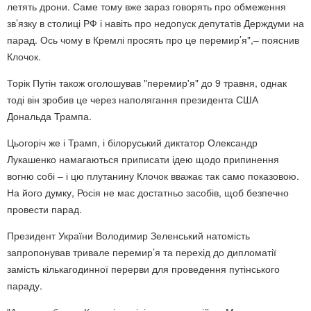
летять дрони. Саме тому вже зараз говорять про обмеження
зв’язку в столиці РФ і навіть про недопуск депутатів Держдуми на
парад. Ось чому в Кремлі просять про це перемир’я",– пояснив
Клочок.
Торік Путін також оголошував "перемир'я" до 9 травня, однак
тоді він зробив це через наполягання президента США
Дональда Трампа.
Цьогоріч же і Трамп, і білоруський диктатор Олександр
Лукашенко намагаються приписати ідею щодо припинення
вогню собі – і цю плутанину Клочок вважає так само показовою.
На його думку, Росія не має достатньо засобів, щоб безпечно
провести парад.
Президент України Володимир Зеленський натомість
запропонував тривале перемир’я та перехід до дипломатії
замість кількагодинної перерви для проведення путінського
параду.