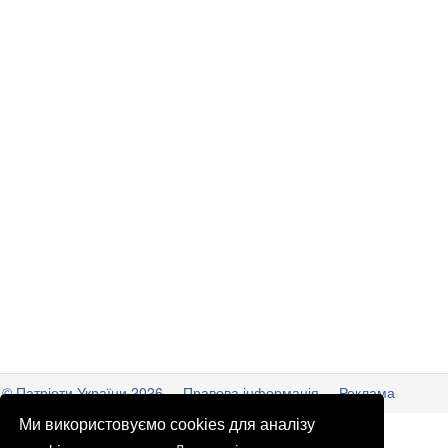
© Патріоти України 2026
Правова інформація
Реклама
Ми використовуємо cookies для аналізу
info
@
patrioty.org.ua