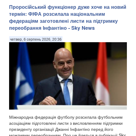
досліджень "СОЦИС", передають Патріоти України. Т...
Проросійський функціонер дуже хоче на новий
термін: ФІФА розсилала національним
федераціям заготовлені листи на підтримку
переобрання Інфантіно - Sky News
четвер, 6 серпень 2026, 20:36
Міжнародна федерація футболу розсилала футбольним
асоціаціям підготовлені листи з висловленням підтримки
президенту організації Джанні Інфантіно перед його
можливим переобранням. Про це йдеться в публікації Sky