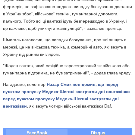
фермерів, не зафіксовано жодного випадку блокування доставки
в Україну зброї, військової техніки, гуманітарної допомоги,
пального. Тобто всі ці вантажі ідуть безперешкодно в Україну, і
це важливо, щоб уникнути маніпуляцій", - зазначив прем'єр.
Шмигаль наголосив, що випадки блокування, про які пишуть в
мережі, це не військова техніка, а комерційні авто, які везуть в
Україну під різним виглядом.
"Жоден вантаж, який офіційно зареєстрований як військова або
гуманітарна підтримка, не був затриманий", - додав глава уряду.
Нагадаємо, волонтер
Назар Смик повідомив, що перед
пунктом пропуску Медика-Шегині застрягли дві вантажівки
перед пунктом пропуску Медика-Шегині застрягли дві
вантажівки
, які везуть чотири військові вантажівки Daf.
FaceBook
Disqus