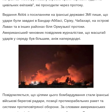
цивільних екіпажів", які проходили через протоку.
Видання Axios з посиланням на іранські державні ЗМІ пише, що
удари були завдані в Бандар-Аббасі, Сіріку, Чабахарі, на острові
Лаван та в інших районах біля Ормузької протоки.
Американський чиновник повідомив журналістам, що масштаб
ударів у середу був більшим, аніж напередодні.
Повідомляється, що цілями цього бомбардування стали іранські
військові берегові радари, позиції протикорабельних ракет та
системи протиповітряної оборони. За словами американських