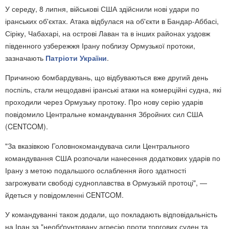
У середу, 8 липня, військові США здійснили нові удари по
іранських об'єктах. Атака відбулася на об'єкти в Бандар-Аббасі,
Сіріку, Чабахарі, на острові Лаван та в інших районах уздовж
південного узбережжя Ірану поблизу Ормузької протоки,
зазначають
Патріоти України
.
Причиною бомбардувань, що відбуваються вже другий день
поспіль, стали нещодавні іранські атаки на комерційні судна, які
проходили через Ормузьку протоку. Про нову серію ударів
повідомило Центральне командування Збройних сил США
(CENTCOM).
"За вказівкою Головнокомандувача сили Центрального
командування США розпочали нанесення додаткових ударів по
Ірану з метою подальшого ослаблення його здатності
загрожувати свободі судноплавства в Ормузькій протоці", —
йдеться у повідомленні CENTCOM.
У командуванні також додали, що покладають відповідальність
на Іран за "необґрунтовану агресію проти торгових суден та