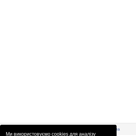
© Патріоти України 2026
Правова інформація
Реклама
Ми використовуємо cookies для аналізу