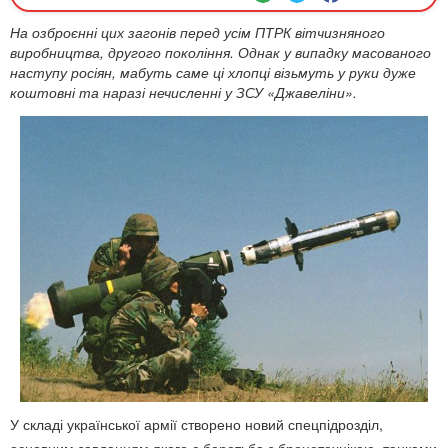
На озброєнні цих загонів перед усім ПТРК вітчизняного
виробництва, другого покоління. Однак у випадку масованого
наступу росіян, мабуть саме ці хлопці візьмуть у руки дуже
коштовні та наразі нечисленні у ЗСУ «Джавеліни».
У складі української армії створено новий спецпідрозділ,