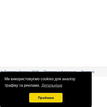
© Патріоти України 2026
Правова інформація
Реклама
Ми використовуємо cookies для аналізу
info
@
patrioty.org.ua
трафіку та реклами.
Детальніше
Приймаю