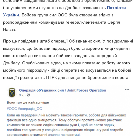
основним завданням якого є боротьба з бронетехнікою, танками
і та укріпленнями окупантів на Донбасі, зазначають
Патріоти
України
. Бойова група сил ООС була створена згідно з
розпорядженням командувача генерал-лейтенанта Сергія
Наєва.
Про це повідомив штаб операції Об'єднаних сил. У повідомленні
вказується, що бойовий підрозділ було створено в кінці червня і
вже готовий до виконання бойових завдань на передовій
Донбасу. Опубліковано відео, на якому показано роботу нового
мобільного підрозділу - бійці оперативно висуваються на бойові
позиції і розгортають ПТРК для знищення бронетехніки ворога.