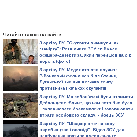
Читайте також на сайті:
З архіву ПУ. "Окупанти викинули, як
ганчірку": Розвідники ЗСУ спіймали
офіцера-дезертира, який перейшов на бік
ворога (фото)
З архіву ПУ. Медик стріляв влучно:
Військовий фельдшер біля Станиці
Луганської знищив вогневу точку
противника і кількох окупантів
З архіву ПУ. Ми зобов'язані були втримати
Дебальцеве. Єдине, що нам потрібно було
- поповнювати боєкомплект і заповнювати
втрати особового складу, - боєць ЗСУ
З архіву ПУ. "Шедевр з точки зору
виробництва і оповіді": Відео ЗСУ для
вербування вразило американське