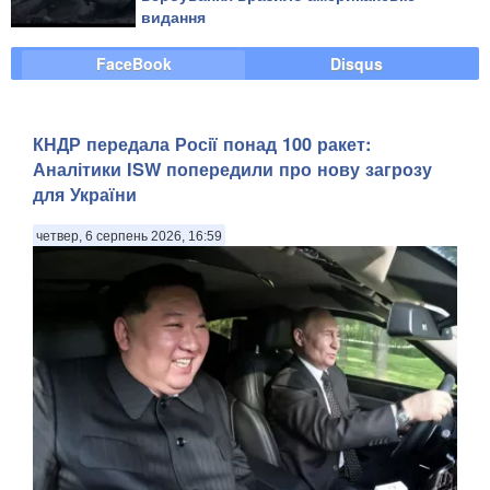
видання
FaceBook
Disqus
КНДР передала Росії понад 100 ракет:
Аналітики ISW попередили про нову загрозу
для України
четвер, 6 серпень 2026, 16:59