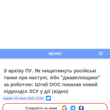
МЕНЮ
З архіву ПУ. ​Як нищитимуть російські
танки при наступі, Або "джавелінщики"
за роботою: Штаб ООС показав новий
підрозділ ЗСУ у дії (відео)
Twitter
неділя, 16 січень 2022, 23:05
Слідкуйте за нами