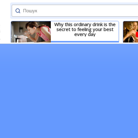
Why this ordinary drink is the
secret to feeling your best
every day
Детальніше