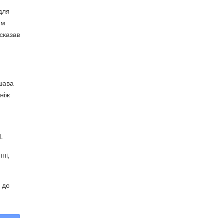
для
им
сказав
шава
ніж
.
ні,
 до