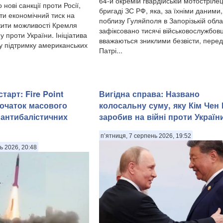
64-й окремій гвардійській мотострілец
нові санкції проти Росії,
бригаді ЗС РФ, яка, за їхніми даними,
ти економічний тиск на
поблизу Гуляйполя в Запорізькій облас
ити можливості Кремля
зафіксовано тисячі військовослужбовці
у проти України. Ініціатива
вважаються зниклими безвісти, пере
 підтримку американських
Патрі...
тарт: Fire Point
Вигідна справа: Названо
очаток масового
колосальну суму, яку Кім Чен
антибалістичних
заробив на війні проти Україн
п’ятниця, 7 серпень 2026, 19:52
ь 2026, 20:48