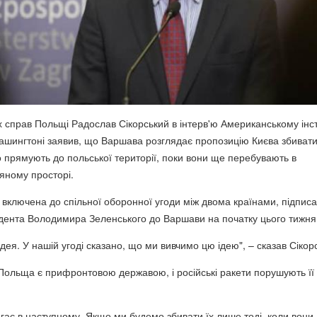
х справ Польщі Радослав Сікорський в інтерв'ю Американському інс
ашингтоні заявив, що Варшава розглядає пропозицію Києва збиват
о прямують до польської території, поки вони ще перебувають в
ряному просторі.
 включена до спільної оборонної угоди між двома країнами, підписа
зидента Володимира Зеленського до Варшави на початку цього тижня
ідея. У нашій угоді сказано, що ми вивчимо цю ідею", – сказав Сікор
 Польща є прифронтовою державою, і російські ракети порушують її
ає в наступному. Якщо ми будемо збивати їх лише тоді, коли вони