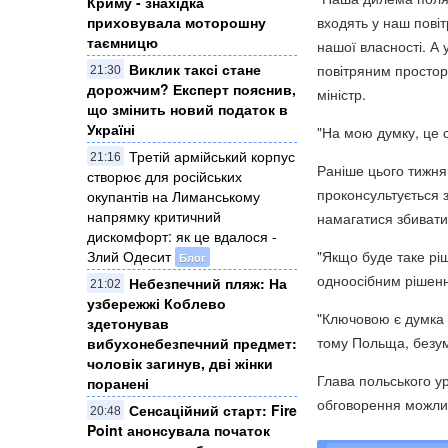
Криму - знахідка
входять у наш повіт
приховувала моторошну
таємницю
нашої власності. А 
Виклик таксі стане
повітряним просторо
21:30
дорожчим? Експерт пояснив,
міністр.
що змінить новий податок в
Україні
"На мою думку, це 
Третій армійський корпус
21:16
Раніше цього тижня
створює для російських
проконсультується 
окупантів на Лиманському
напрямку критичний
намагатися збивати 
дискомфорт: як це вдалося -
"Якщо буде таке рі
Злий Одесит
Блог
одноосібним рішенн
Небезпечний пляж: На
21:02
узбережжі Коблево
"Ключовою є думка 
здетонував
тому Польща, безум
вибухонебезпечний предмет:
чоловік загинув, дві жінки
Глава польського у
поранені
обговорення можливо
Сенсаційний старт: Fire
20:48
Point анонсувала початок