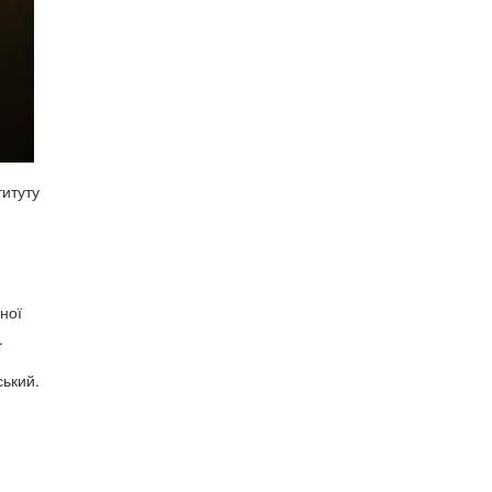
титуту
и
ної
.
ський.