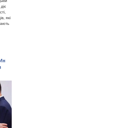
ькій
 діє
ті,
в, які
дають
 Ин
и