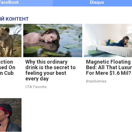
FaceBook
Disqus
Й КОНТЕНТ
Action
Why this ordinary
Magnetic Floating
sed On
drink is the secret to
Bed: All That Luxu
on Cub
feeling your best
For Mere $1.6 Mil?
every day
Brainberries
CTA Favorite