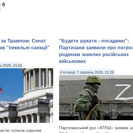
 6
d
 за Трампом: Сенат
"Будете шукати - посадимо":
в "пекельні санкції"
Партизани заявили про погро
родинам зниклих російських
військових
ь 2026, 23:04
п’ятниця, 7 серпень 2026, 22:26
Партизанський рух «АТЕШ» заявив, щ
істю голосів схвалив