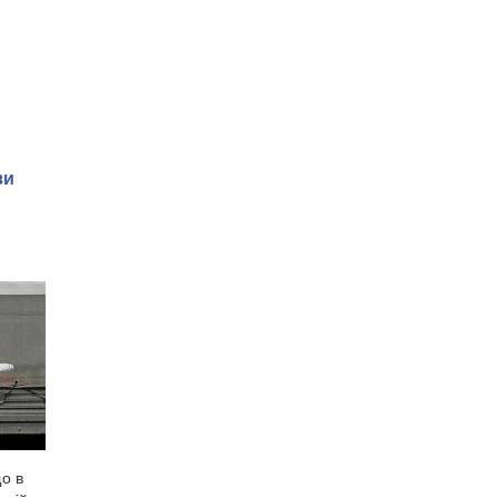
зи
о в