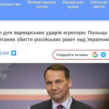
Волонтерська
Українська
Світське
успільство
сотня
кухня
життя
о для варварських ударів агресора: Польща
тання збиття російських ракет над Україною,
Twitter
4, 9:44
Слідкуйте за нами