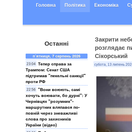
Головна
Політика
Економіка
С
Закрити неб
Останні
розглядає пи
Сікорський
п’ятниця, 7 серпень 2026
Тепер справа за
23:04
субота, 13 липень 202
Трампом: Сенат США
підтримав "пекельні санкції"
проти РФ
​"Вони воюють, самі
22:56
хочуть воювати, бо дурні": У
Чернівцях "розумник"-
маршрутник вляпався по-
повній через зневажливі
слова про захисників
України (відео)