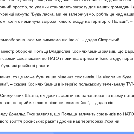
ряний простір, то уламки становлять загрозу для наших громадян і 
українці кажуть: "Будь ласка, ми не заперечуємо, робіть це над наш
м, коли є неминуча загроза їхнього входу на територію Польщі", – 
самооборона, але ми вивчаємо цю ідею", – додав Сікорський.
 міністр оборони Польщі Владислав Косіняк-Камиш заявив, що Вар
зі своїми союзниками по НАТО і повинна отримати їхню згоду, перш 
будь-які російські ракети.
шення, то це може бути лише рішення союзників. Це ніколи не буде
ям", – сказав Косіняк-Камиш в інтерв'ю польському телеканалу TVN
Сполучених Штатів, які досить скептично налаштовані в цьому питан
овно, не прийме такого рішення самостійно", – додав він.
ряду Дональд Туск заявляв, що Польща залучить союзників по НАТО
го збиття російських ракет і дронів над територією України.