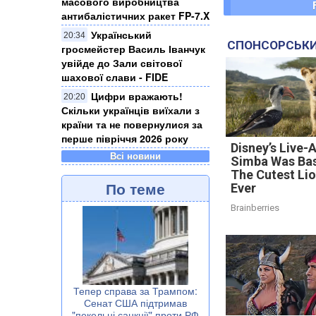
масового виробництва
антибалістичних ракет FP-7.X
Український
20:34
СПОНСОРСЬКИ
гросмейстер Василь Іванчук
увійде до Зали світової
шахової слави - FIDE
Цифри вражають!
20:20
Скільки українців виїхали з
країни та не повернулися за
перше півріччя 2026 року
Disney’s Live-
Всі новини
Simba Was Ba
The Cutest Li
По теме
Ever
Brainberries
Тепер справа за Трампом:
Сенат США підтримав
"пекельні санкції" проти РФ