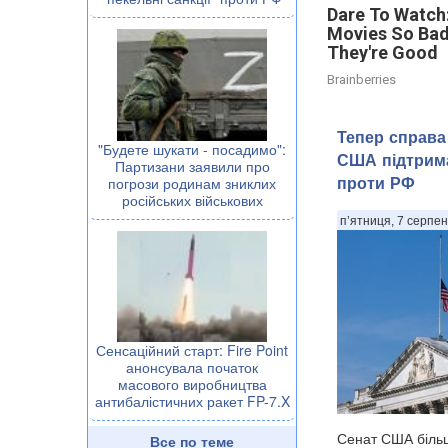
Dare To Watch:
Movies So Ba
They're Good
Brainberries
Тепер справа
"Будете шукати - посадимо":
США підтрима
Партизани заявили про
проти РФ
погрози родинам зниклих
російських військових
п’ятниця, 7 серпен
Сенсаційний старт: Fire Point
анонсувала початок
масового виробництва
антибалістичних ракет FP-7.X
Сенат США більш
Все по теме