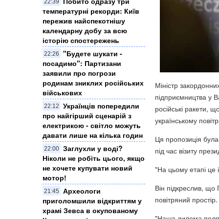
Побито одразу три
22:39
температурні рекорди: Київ
пережив найспекотнішу
календарну добу за всю
історію спостережень
"Будете шукати -
22:26
посадимо": Партизани
заявили про погрози
родинам зниклих російських
Міністр закордонни
військових
підприємництва у В
Українців попередили
22:12
російські ракети, щ
про найгірший сценарій з
українському повіт
електрикою - світло можуть
давати лише на кілька годин
Ця пропозиція була
Заглухли у воді?
22:00
під час візиту пре
Ніколи не робіть цього, якщо
не хочете купувати новий
"На цьому етапі це 
мотор!
Він підкреслив, що
Археологи
21:45
повітряний простір.
приголомшили відкриттям у
храмі Зевса в окупованому
"Наша дилема поляг