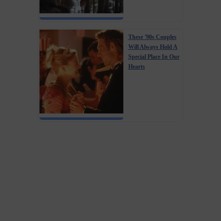
These '90s Couples
Will Always Hold A
Special Place In Our
Hearts