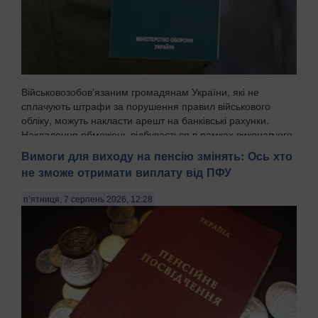
Військовозобов'язаним громадянам України, які не
сплачують штрафи за порушення правил військового
обліку, можуть накласти арешт на банківські рахунки.
Накладення обмежень відбувається в рамках виконавчого
провадження, і цей механізм уже закріплений у ч...
Вимоги для виходу на пенсію змінять: Ось хто
не зможе отримати виплату від ПФУ
п’ятниця, 7 серпень 2026, 12:28