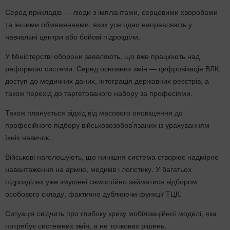
Серед прикладів — люди з імплантами, серцевими хворобами
та іншими обмеженнями, яких усе одно направляють у
навчальні центри або бойові підрозділи.
У Міністерстві оборони заявляють, що вже працюють над
реформою системи. Серед основних змін — цифровізація ВЛК,
доступ до медичних даних, інтеграція державних реєстрів, а
також перехід до таргетованого набору за професіями.
Також планується відхід від масового оповіщення до
професійного підбору військовозобов’язаних із урахуванням
їхніх навичок.
Військові наголошують, що нинішня система створює надмірне
навантаження на армію, медиків і логістику. У багатьох
підрозділах уже змушені самостійно займатися відбором
особового складу, фактично дублюючи функції ТЦК.
Ситуація свідчить про глибоку кризу мобілізаційної моделі, яка
потребує системних змін, а не точкових рішень.