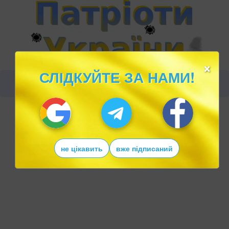
×
СЛІДКУЙТЕ ЗА НАМИ!
не цікавить
вже підписаний