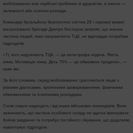
мобілізованих має серйозні проблеми зі здоров’ям, а інколи —
залежності або психічні розлади.
Командир батальйону безпілотних систем 29-ї окремої важкої
механізованої бригади Дмитро Костюров заявляє, що значна
частина людей, яких направляють ТЦК, не відповідає потребам
підрозділів.
«Ті, кого надсилають ТЦК, — це катастрофа ходяча. Якість
ніяка. Мотивація ніяка. Десь 70% — це обмежено придатні», —
каже він.
За його словами, серед мобілізованих трапляються люди з
різними діагнозами, хронічними захворюваннями, фізичними
обмеженнями та психічними розладами.
Схожі скарги надходять і від інших військових командирів. Вони
зазначають, що частина особового складу не здатна виконувати
бойові завдання та потребує постійного лікування, що додатково
навантажує підрозділи.