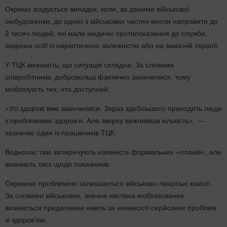
Окремо згадується випадок, коли, за даними військової
омбудсменки, до однієї з військових частин могли направити до
2 тисяч людей, які мали медичні протипоказання до служби,
зокрема осіб із наркотичною залежністю або на замісній терапії.
У ТЦК визнають, що ситуація складна. За словами
співробітників, добровольці фактично закінчилися, тому
мобілізують тих, хто доступний.
«Усі здорові вже закінчилися. Зараз здебільшого приходять люди
з проблемами здоров’я. Але зверху важливіша кількість», —
зазначає один із працівників ТЦК.
Водночас там заперечують наявність формальних «планів», але
визнають тиск щодо показників.
Окремою проблемою залишаються військово-лікарські комісії.
За словами військових, значна частина мобілізованих
визнається придатними навіть за наявності серйозних проблем
зі здоров’ям.