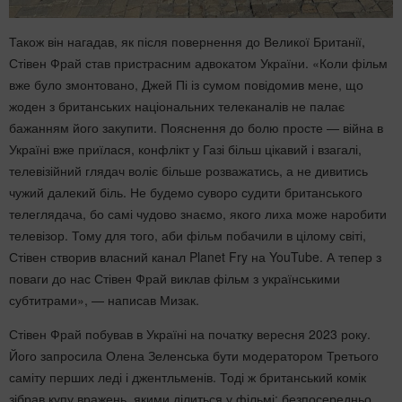
Також він нагадав, як після повернення до Великої Британії,
Стівен Фрай став пристрасним адвокатом України. «Коли фільм
вже було змонтовано, Джей Пі із сумом повідомив мене, що
жоден з британських національних телеканалів не палає
бажанням його закупити. Пояснення до болю просте — війна в
Україні вже приїлася, конфлікт у Газі більш цікавий і взагалі,
телевізійний глядач воліє більше розважатись, а не дивитись
чужий далекий біль. Не будемо суворо судити британського
телеглядача, бо самі чудово знаємо, якого лиха може наробити
телевізор. Тому для того, аби фільм побачили в цілому світі,
Стівен створив власний канал Planet Fry на YouTube. А тепер з
поваги до нас Стівен Фрай виклав фільм з українськими
субтитрами», — написав Мизак.
Стівен Фрай побував в Україні на початку вересня 2023 року.
Його запросила Олена Зеленська бути модератором Третього
саміту перших леді і джентльменів. Тоді ж британський комік
зібрав купу вражень, якими ділиться у фільмі: безпосередньо