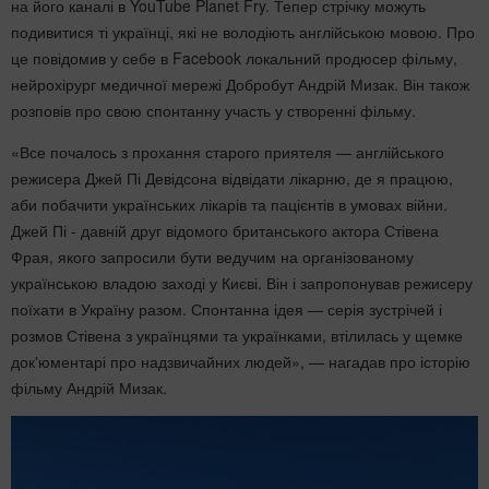
на його каналі в YouTube Planet Fry. Тепер стрічку можуть
подивитися ті українці, які не володіють англійською мовою. Про
це повідомив у себе в Facebook локальний продюсер фільму,
нейрохірург медичної мережі Добробут Андрій Мизак. Він також
розповів про свою спонтанну участь у створенні фільму.
«Все почалось з прохання старого приятеля — англійського
режисера Джей Пі Девідсона відвідати лікарню, де я працюю,
аби побачити українських лікарів та пацієнтів в умовах війни.
Джей Пі - давній друг відомого британського актора Стівена
Фрая, якого запросили бути ведучим на організованому
українською владою заході у Києві. Він і запропонував режисеру
поїхати в Україну разом. Спонтанна ідея — серія зустрічей і
розмов Стівена з українцями та українками, втілилась у щемке
докʼюментарі про надзвичайних людей», — нагадав про історію
фільму Андрій Мизак.