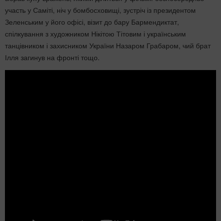
участь у Саміті, ніч у бомбосховищі, зустріч із президентом
Зеленським у його офісі, візит до бару Бармендиктат,
спілкування з художником Нікітою Тітовим і українським
танцівником і захисником України Назаром Грабаром, чий брат
Ілля загинув на фронті тощо.