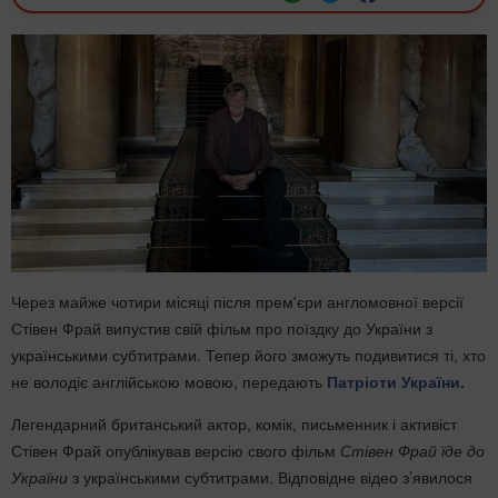
Через майже чотири місяці після прем'єри англомовної версії
Стівен Фрай випустив свій фільм про поїздку до України з
українськими субтитрами. Тепер його зможуть подивитися ті, хто
не володіє англійською мовою, передають
Патріоти України.
Легендарний британський актор, комік, письменник і активіст
Стівен Фрай опублікував версію свого фільм
Стівен Фрай їде до
України
з українськими субтитрами. Відповідне відео з’явилося