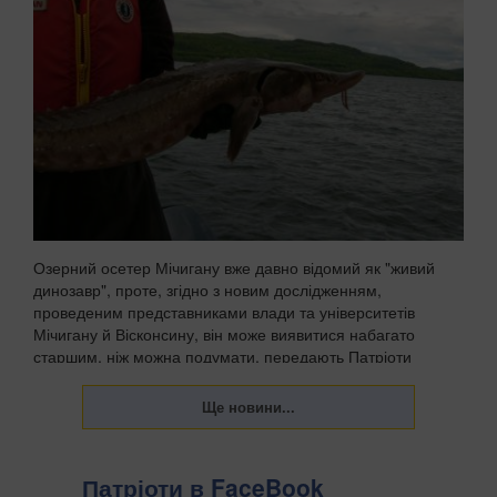
Озерний осетер Мічигану вже давно відомий як "живий
динозавр", проте, згідно з новим дослідженням,
проведеним представниками влади та університетів
Мічигану й Вісконсину, він може виявитися набагато
старшим, ніж можна подумати, передають Патріоти
Украї...
Патріоти в FaceBook