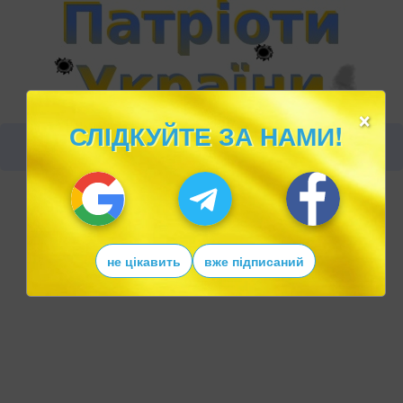
×
СЛІДКУЙТЕ ЗА НАМИ!
не цікавить
вже підписаний