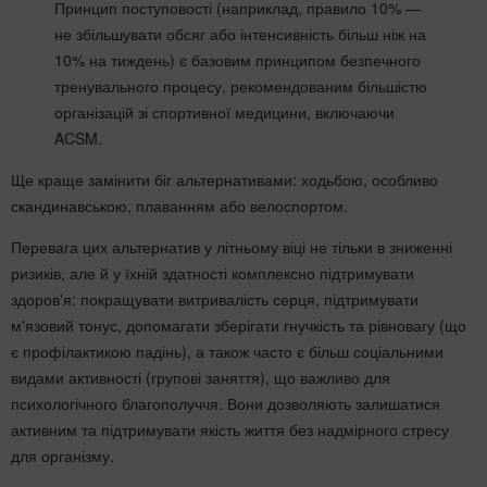
Принцип поступовості (наприклад, правило 10% —
не збільшувати обсяг або інтенсивність більш ніж на
10% на тиждень) є базовим принципом безпечного
тренувального процесу, рекомендованим більшістю
організацій зі спортивної медицини, включаючи
ACSM.
Ще краще замінити біг альтернативами: ходьбою, особливо
скандинавською, плаванням або велоспортом.
Перевага цих альтернатив у літньому віці не тільки в зниженні
ризиків, але й у їхній здатності комплексно підтримувати
здоров'я: покращувати витривалість серця, підтримувати
м'язовий тонус, допомагати зберігати гнучкість та рівновагу (що
є профілактикою падінь), а також часто є більш соціальними
видами активності (групові заняття), що важливо для
психологічного благополуччя. Вони дозволяють залишатися
активним та підтримувати якість життя без надмірного стресу
для організму.