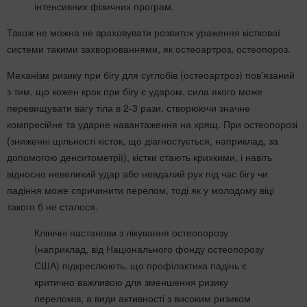
інтенсивних фізичних програм.
Також не можна не враховувати розвиток ураження кісткової
системи такими захворюваннями, як остеоартроз, остеопороз.
Механізм ризику при бігу для суглобів (остеоартроз) пов'язаний
з тим, що кожен крок при бігу є ударом, сила якого може
перевищувати вагу тіла в 2-3 рази, створюючи значне
компресійне та ударне навантаження на хрящ. При остеопорозі
(зниженні щільності кісток, що діагностується, наприклад, за
допомогою денситометрії), кістки стають крихкими, і навіть
відносно невеликий удар або невдалий рух під час бігу чи
падіння може спричинити перелом, тоді як у молодому віці
такого б не сталося.
Клінічні настанови з лікування остеопорозу
(наприклад, від Національного фонду остеопорозу
США) підкреслюють, що профілактика падінь є
критично важливою для зменшення ризику
переломів, а види активності з високим ризиком