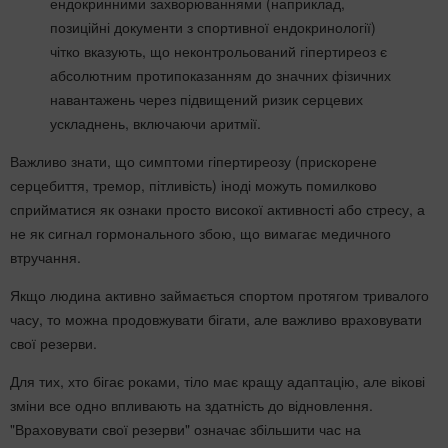
ендокринними захворюваннями (наприклад,
позиційні документи з спортивної ендокринології)
чітко вказують, що неконтрольований гіпертиреоз є
абсолютним протипоказанням до значних фізичних
навантажень через підвищений ризик серцевих
ускладнень, включаючи аритмії.
Важливо знати, що симптоми гіпертиреозу (прискорене
серцебиття, тремор, пітливість) іноді можуть помилково
сприйматися як ознаки просто високої активності або стресу, а
не як сигнал гормонального збою, що вимагає медичного
втручання.
Якщо людина активно займається спортом протягом тривалого
часу, то можна продовжувати бігати, але важливо враховувати
свої резерви.
Для тих, хто бігає роками, тіло має кращу адаптацію, але вікові
зміни все одно впливають на здатність до відновлення.
"Враховувати свої резерви" означає збільшити час на