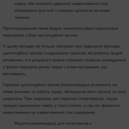
падінь або значного ударного навантаження слід
обмежувати для осіб з низькою щільністю кісткової
тканини.
Протипоказанням також будуть некомпенсовані гормональні
порушення з боку щитоподібної залози.
У цьому випадку ми більше говоримо про підвищену функцію
щитоподібної залози з надлишком гормонів, які роблять людей
активними. А в результаті можна отримати серйозні ускладнення
у формі порушень ритму серця з усіма наслідками, що
випливають.
Гормони щитоподібної залози безпосередньо впливають на
обмін речовин та роботу серця, збільшуючи його частоту та силу
скорочень. При надлишку цих гормонів (гіпертиреозі), серце
працює прискорено навіть у стані спокою, а під час фізичного
навантаження це навантаження стає надмірним.
Медичні рекомендації для спортсменів з