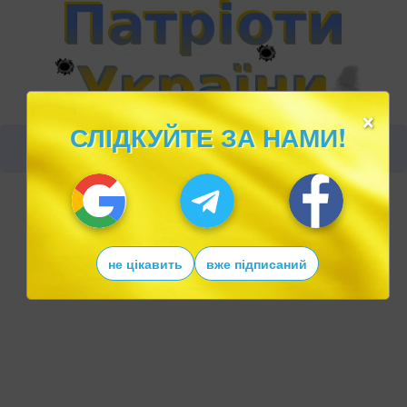
×
СЛІДКУЙТЕ ЗА НАМИ!
не цікавить
вже підписаний