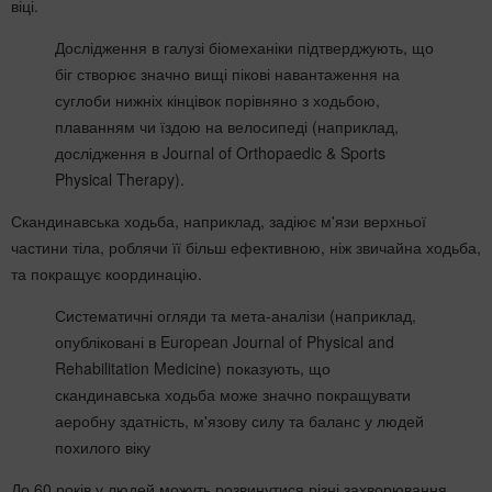
віці.
Дослідження в галузі біомеханіки підтверджують, що
біг створює значно вищі пікові навантаження на
суглоби нижніх кінцівок порівняно з ходьбою,
плаванням чи їздою на велосипеді (наприклад,
дослідження в Journal of Orthopaedic & Sports
Physical Therapy).
Скандинавська ходьба, наприклад, задіює м'язи верхньої
частини тіла, роблячи її більш ефективною, ніж звичайна ходьба,
та покращує координацію.
Систематичні огляди та мета-аналізи (наприклад,
опубліковані в European Journal of Physical and
Rehabilitation Medicine) показують, що
скандинавська ходьба може значно покращувати
аеробну здатність, м'язову силу та баланс у людей
похилого віку
До 60 років у людей можуть розвинутися різні захворювання