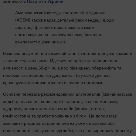
зазначають
Патріоти України
.
Американський коледж спортивної медицини
(ACSM) також надає детальні рекомендації щодо
адаптації фізичних навантажень з віком,
наголошуючи на індивідуальному підході та
важливості оцінки ризиків.
Важливо розуміти, що фізичний стан та історія тренувань кожної
людини є унікальними. Йдеться не про різке припинення
активності в день 60-річчя, а про підвищену обережність та
необхідність переоцінки доцільності бігу саме для вас,
враховуючи накопичені за життя зміни в організмі.
Основна перевага рекомендованих альтернатив (скандинавська
ходьба, плавання, велоспорт) полягає у значно меншому
ударному навантаженні на суглоби (коліна, стегна,
гомілкостопи) та хребет порівняно з бігом. Це допомагає
зменшити ризик загострення вже існуючих проблем або
прискореного зношування суглобів, яке є поширеним у літньому