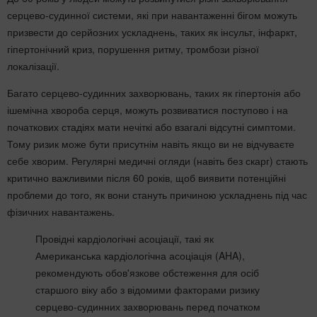
серцево-судинної системи, які при навантаженні бігом можуть
призвести до серйозних ускладнень, таких як інсульт, інфаркт,
гіпертонічний криз, порушення ритму, тромбози різної
локалізації.
Багато серцево-судинних захворювань, таких як гіпертонія або
ішемічна хвороба серця, можуть розвиватися поступово і на
початкових стадіях мати нечіткі або взагалі відсутні симптоми.
Тому ризик може бути присутнім навіть якщо ви не відчуваєте
себе хворим. Регулярні медичні огляди (навіть без скарг) стають
критично важливими після 60 років, щоб виявити потенційні
проблеми до того, як вони стануть причиною ускладнень під час
фізичних навантажень.
Провідні кардіологічні асоціації, такі як
Американська кардіологічна асоціація (AHA),
рекомендують обов'язкове обстеження для осіб
старшого віку або з відомими факторами ризику
серцево-судинних захворювань перед початком