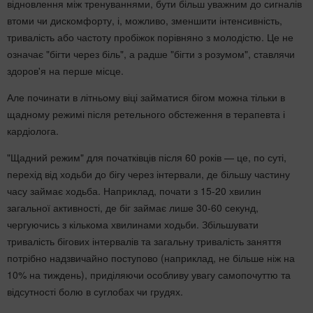
відновлення між тренуваннями, бути більш уважним до сигналів
втоми чи дискомфорту, і, можливо, зменшити інтенсивність,
тривалість або частоту пробіжок порівняно з молодістю. Це не
означає "бігти через біль", а радше "бігти з розумом", ставлячи
здоров'я на перше місце.
Але починати в літньому віці займатися бігом можна тільки в
щадному режимі після ретельного обстеження в терапевта і
кардіолога.
"Щадний режим" для початківців після 60 років — це, по суті,
перехід від ходьби до бігу через інтервали, де більшу частину
часу займає ходьба. Наприклад, почати з 15-20 хвилин
загальної активності, де біг займає лише 30-60 секунд,
чергуючись з кількома хвилинами ходьби. Збільшувати
тривалість бігових інтервалів та загальну тривалість заняття
потрібно надзвичайно поступово (наприклад, не більше ніж на
10% на тиждень), приділяючи особливу увагу самопочуттю та
відсутності болю в суглобах чи грудях.