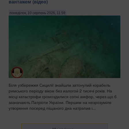
вантажем (відео)
понеділок, 10 серпень 2026, 11:59
Біля узбережжя Сицилії знайшли затонулий корабель
римського періоду віком без иалогои́ 2 тисячі років. На
місці катастрофи громоздилися сотні амфор, через що 6
зазначають Патріоти України. Першим на незрозуміле
утворення посеред піщаного дна натрапив і...