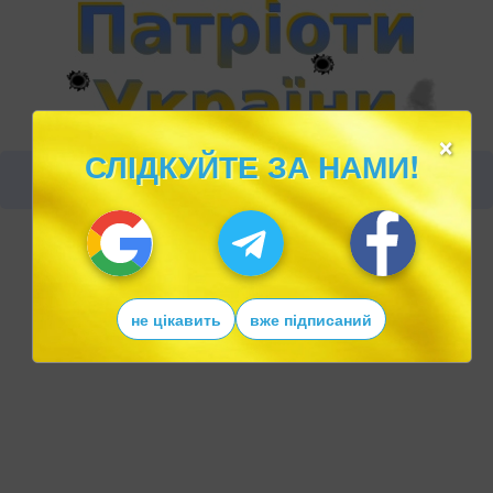
×
СЛІДКУЙТЕ ЗА НАМИ!
не цікавить
вже підписаний