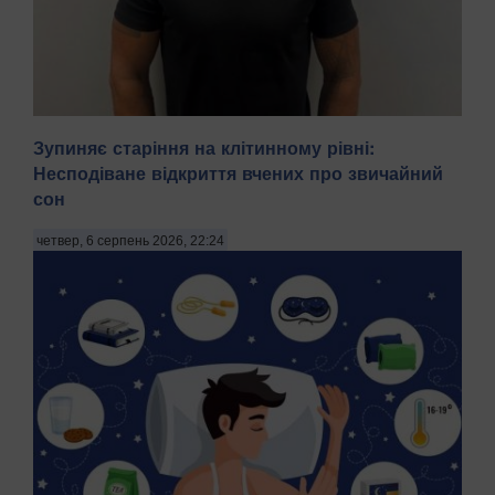
Зупиняє старіння на клітинному рівні:
Несподіване відкриття вчених про звичайний
сон
На Київщині затримали трьох чоловіків віком 18, 43 і 52
років за підозрою у груповому зґвалтуванні 21-річної
четвер, 6 серпень 2026, 22:24
дівчини. Про це повідомила пресслужба Національної
поліції в четвер, 6 серпня, зазначають Патріоти України.
"На Бориспільщині троє чоловіків, з...