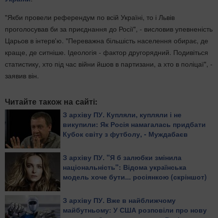
"Якби провели референдум по всій Україні, то і Львів
проголосував би за приєднання до Росії", - висловив упевненість
Царьов в інтерв'ю. "Переважна більшість населення обирає, де
краще, де ситніше. Ідеологія - фактор другорядний. Подивіться
статистику, хто під час війни йшов в партизани, а хто в поліцаї", -
заявив він.
Читайте також на сайті:
З архіву ПУ. Купляли, купляли і не
викупили: Як Росія намагалась придбати
Кубок світу з футболу, - Муждабаєв
З архіву ПУ. "Я б залюбки змінила
національність": Відома українська
модель хоче бути... росіянкою (скріншот)
З архіву ПУ. Вже в найближчому
майбутньому: У США розповіли про нову