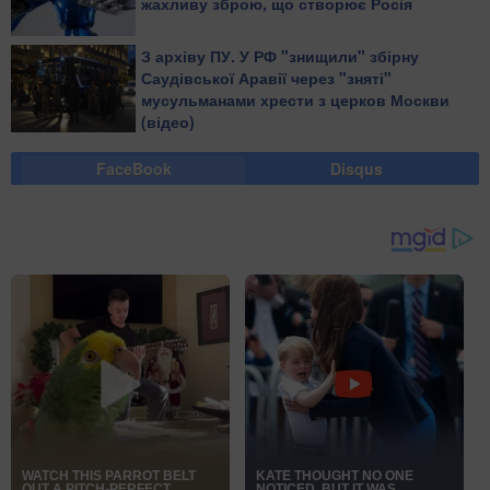
жахливу зброю, що створює Росія
З архіву ПУ. У РФ "знищили" збірну
Саудівської Аравії через "зняті"
мусульманами хрести з церков Москви
(відео)
FaceBook
Disqus