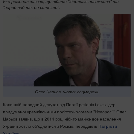
Екс-регіонал заявив, що нібито "ідеологія неважлива" та
"народ вибере, де ситніше".
Олег Царьов. Фото: соцмережі.
Колишній народний депутат від Партії регіонів і екс-лідер
придуманої кремлівськими політтехнологами "Новоросії" Олег
Царьов заявив, що в 2014 році нібито майже все населення
України хотіло об'єднатися з Росією, передають
Патріоти
України
.