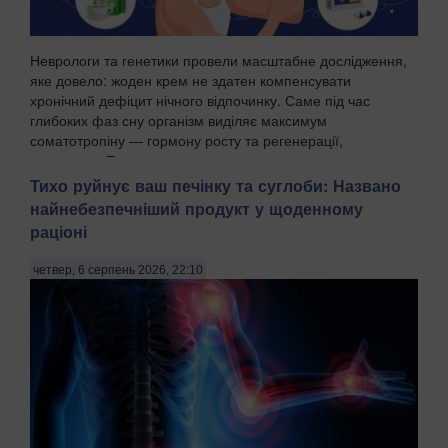
Неврологи та генетики провели масштабне дослідження,
яке довело: жоден крем не здатен компенсувати
хронічний дефіцит нічного відпочинку. Саме під час
глибоких фаз сну організм виділяє максимум
соматотропіну — гормону росту та регенерації,
передають Пат...
Тихо руйнує ваш печінку та суглоби: Названо
найнебезпечніший продукт у щоденному
раціоні
четвер, 6 серпень 2026, 22:10