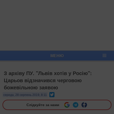
МЕНЮ
З архіву ПУ. "Львів хотів у Росію":
Царьов відзначився черговою
божевільною заявою
Twitter
середа, 28 серпень 2019, 8:11
Слідкуйте за нами