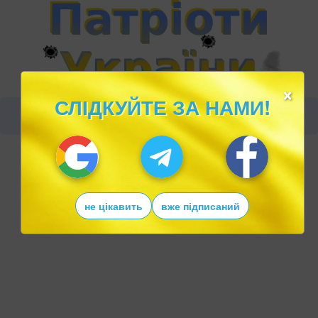
×
СЛІДКУЙТЕ ЗА НАМИ!
не цікавить
вже підписаний