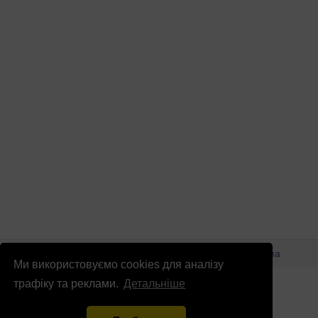
© Патріоти України 2026
Правова інформація
Реклама
Ми використовуємо cookies для аналізу
info
@
patrioty.org.ua
трафіку та реклами.
Детальніше