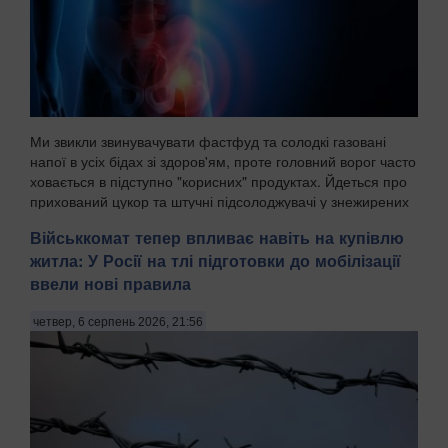
Ми звикли звинувачувати фастфуд та солодкі газовані
напої в усіх бідах зі здоров'ям, проте головний ворог часто
ховається в підступно "корисних" продуктах. Йдеться про
прихований цукор та штучні підсолоджувачі у знежирених
йогуртах, соусах і готових сн...
Військкомат тепер впливає навіть на купівлю
житла: У Росії на тлі підготовки до мобілізації
ввели нові правила
четвер, 6 серпень 2026, 21:56