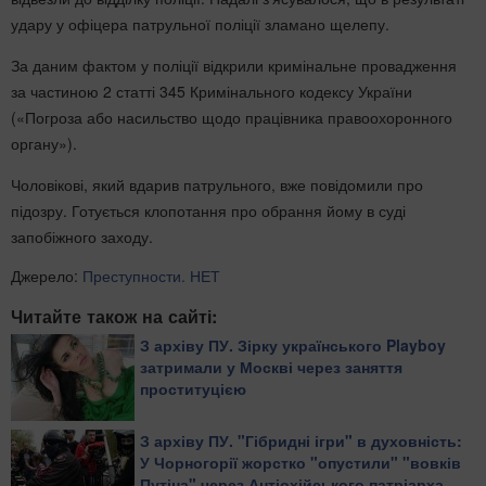
удару у офіцера патрульної поліції зламано щелепу.
За даним фактом у поліції відкрили кримінальне провадження
за частиною 2 статті 345 Кримінального кодексу України
(«Погроза або насильство щодо працівника правоохоронного
органу»).
Чоловікові, який вдарив патрульного, вже повідомили про
підозру. Готується клопотання про обрання йому в суді
запобіжного заходу.
Джерело:
Преступности. НЕТ
Читайте також на сайті:
З архіву ПУ. Зірку українського Playboy
затримали у Москві через заняття
проституцією
З архіву ПУ. "Гібридні ігри" в духовність:
У Чорногорії жорстко "опустили" "вовків
Путіна" через Антіохійського патріарха