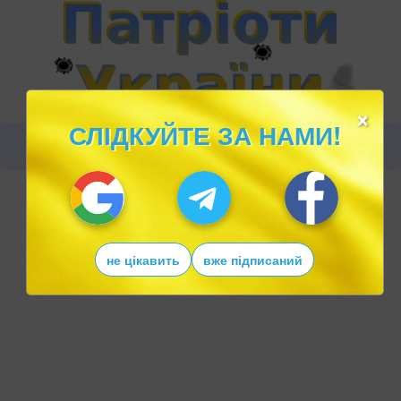
×
СЛІДКУЙТЕ ЗА НАМИ!
не цікавить
вже підписаний