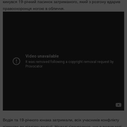
кинувся 19-річний пасинок затриманого, який з розгону вдарив
правоохоронця ногою в обличчя.
Водія та 19-річного юнака затримали, всіх учасників конфлікту
відвезли до відділку поліції. Надалі з'ясувалося, що в результаті