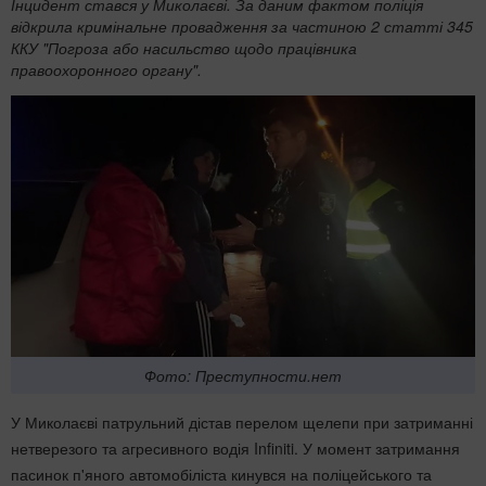
​Інцидент стався у Миколаєві. За даним фактом поліція
відкрила кримінальне провадження за частиною 2 статті 345
ККУ "Погроза або насильство щодо працівника
правоохоронного органу".
Фото: Преступности.нет
У Миколаєві патрульний дістав перелом щелепи при затриманні
нетверезого та агресивного водія Infiniti. У момент затримання
пасинок п'яного автомобіліста кинувся на поліцейського та