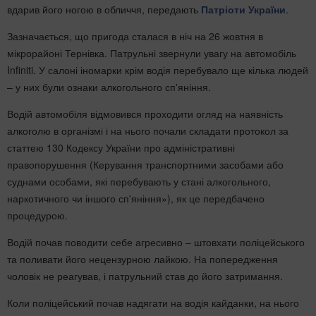
вдарив його ногою в обличчя, передають
Патріоти України
.
Зазначається, що пригода сталася в ніч на 26 жовтня в
мікрорайоні Тернівка. Патрульні звернули увагу на автомобіль
Infiniti. У салоні іномарки крім водія перебувало ще кілька людей
– у них були ознаки алкогольного сп'яніння.
Водій автомобіля відмовився проходити огляд на наявність
алкоголю в організмі і на нього почали складати протокол за
статтею 130 Кодексу України про адміністративні
правопорушення (Керування транспортними засобами або
суднами особами, які перебувають у стані алкогольного,
наркотичного чи іншого сп'яніння»), як це передбачено
процедурою.
Водій почав поводити себе агресивно – штовхати поліцейського
та поливати його нецензурною лайкою. На попередження
чоловік не реагував, і патрульний став до його затримання.
Коли поліцейський почав надягати на водія кайданки, на нього