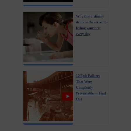
Why this ordinary
drink is the secret to
feeling your best
every day
10 Epic Failures
That Were
Completely
Preventable — Find
Out