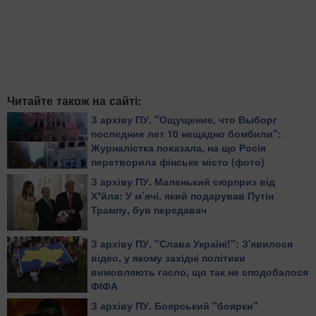
Читайте також на сайті:
З архіву ПУ. "Ощущение, что Выборг
последние лет 10 нещадно бомбили":
Журналістка показала, на що Росія
перетворила фінське місто (фото)
З архіву ПУ. Маленький сюрприз від
Х*йла: У м’ячі, який подарував Путін
Трампу, був передавач
З архіву ПУ. "Слава Україні!": З'явилося
відео, у якому західні політики
вимовляють гасло, що так не сподобалося
ФІФА
З архіву ПУ. Боярський "боярки"