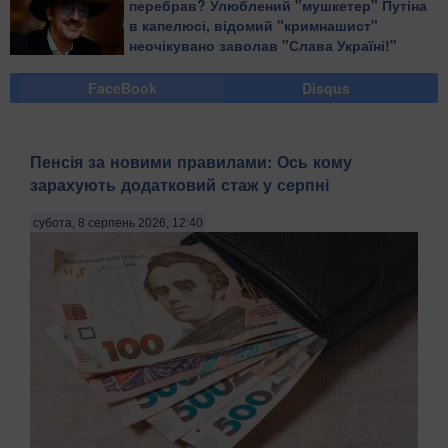
перебрав? Улюблений "мушкетер" Путіна
в капелюсі, відомий "кримнашист"
неочікувано заволав "Слава Україні!"
FaceBook
Disqus
Пенсія за новими правилами: Ось кому
зарахують додатковий стаж у серпні
субота, 8 серпень 2026, 12:40