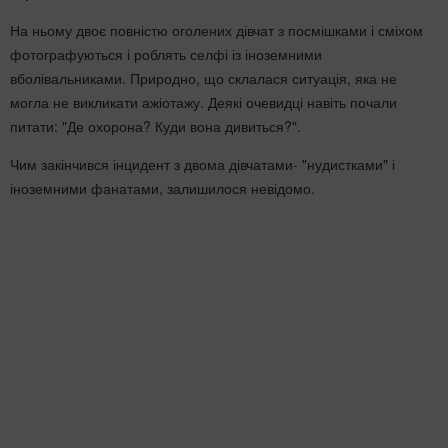
На ньому двоє повністю оголених дівчат з посмішками і сміхом
фотографуються і роблять селфі із іноземними
вболівальниками. Природно, що склалася ситуація, яка не
могла не викликати ажіотажу. Деякі очевидці навіть почали
питати: "Де охорона? Куди вона дивиться?".
Чим закінчився інцидент з двома дівчатами- "нудистками" і
іноземними фанатами, залишилося невідомо.