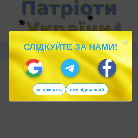
×
СЛІДКУЙТЕ ЗА НАМИ!
не цікавить
вже підписаний