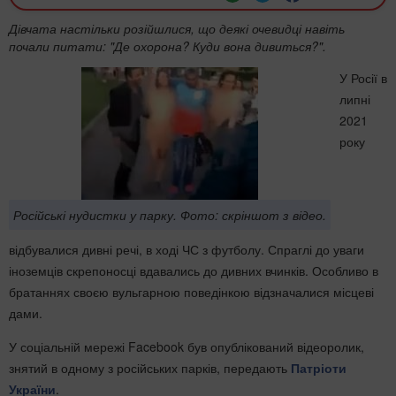
Дівчата настільки розійшлися, що деякі очевидці навіть
почали питати: "Де охорона? Куди вона дивиться?".
У Росії в
липні
2021
року
Російські нудистки у парку. Фото: скріншот з відео.
відбувалися дивні речі, в ході ЧС з футболу. Спраглі до уваги
іноземців скрепоносці вдавались до дивних вчинків. Особливо в
братаннях своєю вульгарною поведінкою відзначалися місцеві
дами.
У соціальній мережі Facebook був опублікований відеоролик,
знятий в одному з російських парків, передають
Патріоти
України
.