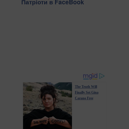
Патріоти в FaceBook
The Truth Will
Finally Set Gina
Carano Free