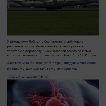
У німецькому Лейпцигу безпілотник із вибуховою
речовиною могли збити з автобуса, який рухався
територією аеропорту. БПЛА виявили всього за кілька
метрів від українського вантажного літака Ан-124. Про це
пише WELT із посиланням на німецькі органи безпек...
Анатомічна сенсація: У серці людини знайшли
невідому раніше систему очищення.
субота, 8 серпень 2026, 11:14