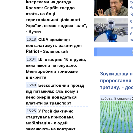
к
інтересами на догоду
Р
Кремля: Сербія твердо
К
стоїть на боці
М
територіальної цілісності
З
України, немає жодних "але",
н
- Вучич
У
ж
США щомісяця
16:18
Р
постачатимуть ракети для
Patriot - Зеленський
ШІ створив 16 вірусів,
16:04
яких ніколи не існувало:
Вчені зробили тривожне
Звуки дощу 
відкриття
проростання 
Безкоштовний проїзд
15:40
третину, - до
під питанням: Ось кому з
пенсіонерів доведеться
субота, 8 серпень 
платити за транспорт
У Росії фактично
15:25
стартувала прихована
мобілізація - людей
заманюють на контракт