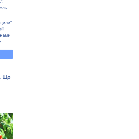
":
дель
ищили"
ії
анами
и
. Що