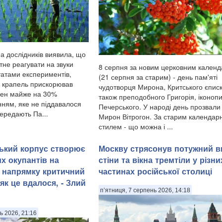
а дослідників виявила, що
тне реагувати на звуки
8 серпня за новим церковним кален
татами експериментів,
(21 серпня за старим) - день пам'яті
 крапель прискорював
чудотворця Мирона, Критського єписк
рен майже на 30%
також преподобного Григорія, іконоп
нням, яке не піддавалося
Печерського. У народі день прозвали
ередають Па...
Мирон Вітрогон. За старим календар
стилем - що можна і ...
ський корпус створює
Москву стрясонув потужний в
х окупантів на
стіни та вікна тремтіли у різни
 напрямку критичний
частинах російської столиці
як це вдалося, - Злий
п’ятниця, 7 серпень 2026, 14:18
ь 2026, 21:16