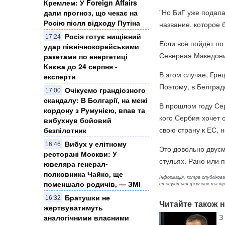
Кремлем: У Foreign Affairs
"Но БиГ уже подала
дали прогноз, що чекає на
Росію після відходу Путіна
название, которое 
Росія готує нищівний
17:24
Если всё пойдёт по
удар північнокорейськими
Северная Македони
ракетами по енергетиці
Києва до 24 серпня -
В этом случае, Гре
експерти
Поэтому, в Белград
Очікуємо грандіозного
17:00
скандалу: В Болгарії, на межі
В прошлом году Сер
кордону з Румунією, впав та
кого Сербия хочет 
вибухнув бойовий
свою страну к ЕС, н
безпілотник
Вибух у елітному
16:46
Это довольно двусм
ресторані Москви: У
стульях. Рано или 
ювеляра генерал-
полковника Чайко, ще
Інформація, котра опублікован
поменшало родичів, — ЗМІ
стосуються фізичних та юрид
Братушки не
16:32
Читайте також н
жертвуватимуть
З
аналогічними власними