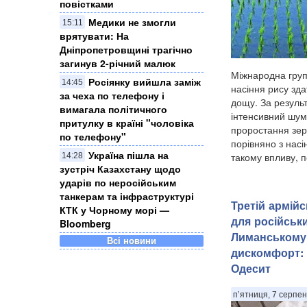
повістками
Медики не змогли
15:11
врятувати: На
Дніпропетровщині трагічно
загинув 2-річний малюк
Міжнародна груп
Росіянку вийшла заміж
14:45
насіння рису зда
за чеха по телефону і
дощу. За резуль
вимагала політичного
інтенсивний шум
притулку в країні "чоловіка
проростання зе
по телефону"
порівняно з насі
Україна пішла на
такому впливу, п
14:28
зустріч Казахстану щодо
ударів по неросійським
танкерам та інфраструктурі
Третій армій
КТК у Чорному морі —
для російськи
Bloomberg
Лиманському
Всі новини
дискомфорт: 
Одесит
п’ятниця, 7 серпен