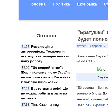
Головна
Політика
Економіка
С
"Братушки" 
Останні
будет полно
Революція в
четвер, 14 червень 20
21:24
автосервісах: Технологія,
яка змусить малярів шукати
Президент Сербії О
нову роботу.
не до НАТО.
"Це неприйнятно":
18:06
Жорін пояснив, чому Україна
не має змагатися з Росією за
Сербі
кількістю військових
"Её соседи – Венгр
Варто знати всім! Що
17:52
не можна робити в авто на
военного блока. До
автоматі
вне его", - пише Са
Тінь Сталіна над
Патріоти України
,
17:38