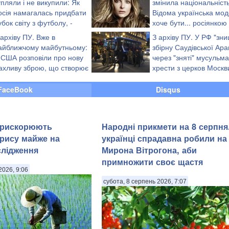
упляли і не викупили: Як
змінила національність
осія намагалась придбати
Відома українська мо
убок світу з футболу, -
хоче бути... росіянкою
уждабаєв
(скріншот)
 архіву ПУ. Вже в
З архіву ПУ. У РФ "зн
айближчому майбутньому:
збірну Саудівської Арав
 США розповіли про нову
через "зняті" мусульм
ахливу зброю, що створює
хрести з церков Москв
осія
(відео)
FaceBook
Disqus
прискорюють
Народні прикмети на 8 серпня
рису майже на
українці спрадавна робили на
слідження
Мирона Вітрогона, аби
примножити своє щастя
2026, 9:06
субота, 8 серпень 2026, 7:07