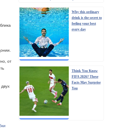
Why this ordinary
.
drink is the secret to
feeling your best
ублика
every day
донии.
но, от
ть
Think You Know
FIFA 2026? These
Facts May Surprise
 двух
You
бки