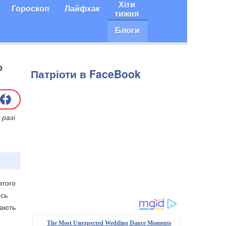
Хіти
Гороскоп
Лайфхак
тижня
Блоги
о
Патріоти в FaceBook
 разі
этого
ись
дають
The Most Unexpected Wedding Dance Moments