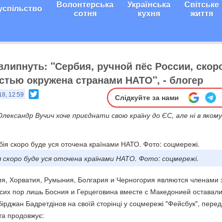
Волонтерська
Українська
Світське
успільство
сотня
кухня
життя
влипнуть: "Сербия, ручной пёс России, скор
стью окружена странами НАТО", - блогер
Twitter
18, 12:59
Слідкуйте за нами
лександр Вучич хоче приєднати свою країну до ЄС, але ні в якому
я скоро буде уся оточена країнами НАТО. Фото: соцмережі.
ия, Хорватия, Румыния, Болгария и Черногория являются членами 
 сих пор лишь Босния и Герцеговина вместе с Македонией оставал
бірджан Бадретдінов на своїй сторінці у соцмережі "Фейсбук", пере
 та продовжує: