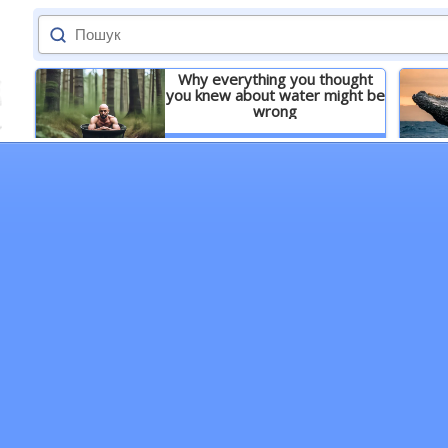
Why everything you thought
you knew about water might be
wrong
Детальніше