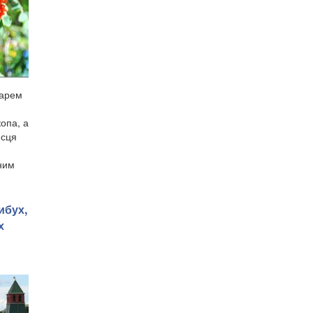
дарем
опа, а
исця
ним
ибух,
х