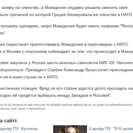
 заявку на членство, а Македония недавно решила сменить своё
было причиной по которой Греция блокировала её членство в НАТО
 лучшему сценарию, скоро Македония будет иметь название "Респ
я".
ция перестанет препятствовать Македонии в переговорах с НАТО.
е и Москве с опасением наблюдают за тем, что происходит в Маке
бия закупила у России шесть военных самолетов МИГ-29. Непонят
обороняться. Президент Сербии Александр Вучич хочет присоедини
о ни в коем случае не к НАТО.
ысленная позиция. Вряд ли его стране удастся долго просидеть на
поздно ей придётся выбирать между Западом и Россией".
а на цій сторінці не має стосунку до редакції порталу patrioty.org.ua, всі права та відповідальність
ичних осіб, котрі її оприлюднили.
а сайті:
 архіву ПУ. Купляли,
З архіву ПУ. "Я б залю